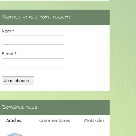
Abonnez-vous à notre newletter :
Nom
*
E-mail
*
Dernières news :
Articles
Commentaires
Mots-clés