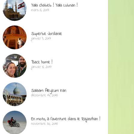
Yalla chabeb ! Yalla Lubnan !
mars 6, 2017
Superbe Jordanie
janvier 9, 2017
Back home !
janvier 6, 2017
Salaam Aleykum Iran
décembre 14, 2016
En moto, à l’aventure dans le Rajasthan !
novembre 30, 2016