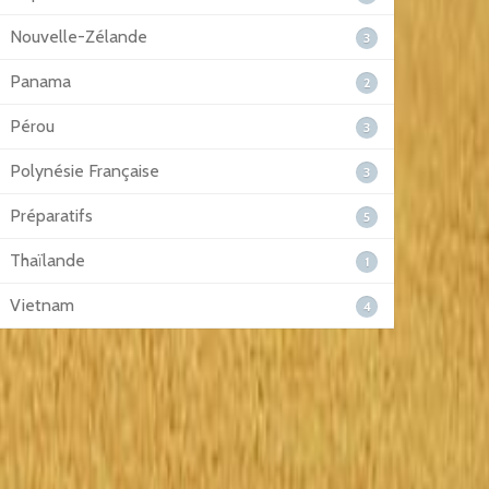
Nouvelle-Zélande
3
Panama
2
Pérou
3
Polynésie Française
3
Préparatifs
5
Thaïlande
1
Vietnam
4