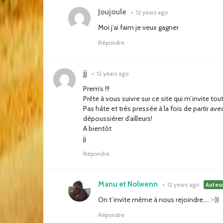
Joujoule
•
12 years ago
Moi j’ai faim je veux gagner
Répondre
jj
•
12 years ago
Prem’s !!!
Prête à vous suivre sur ce site qui m’invite to
Pas hâte et très pressée à la fois de partir av
dépoussiérer d’ailleurs!
A bientôt
jj
Répondre
Manu et Nolwenn
•
12 years ago
Auteu
On t’invite même à nous rejoindre…. :-))
Répondre