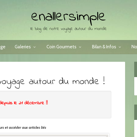
enallersimple
le blog de notre voyage autour du monde
age
Galeries
Coin Gourmets
Bilan & Infos
No
voyage autour du monde !
depuis le 21 décembre !!
rs et accéder aux articles liés