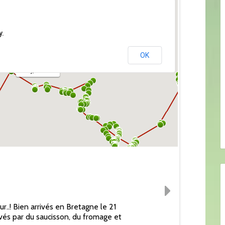
y.
OK
Orly, France
..! Bien arrivés en Bretagne le 21
vés par du saucisson, du fromage et