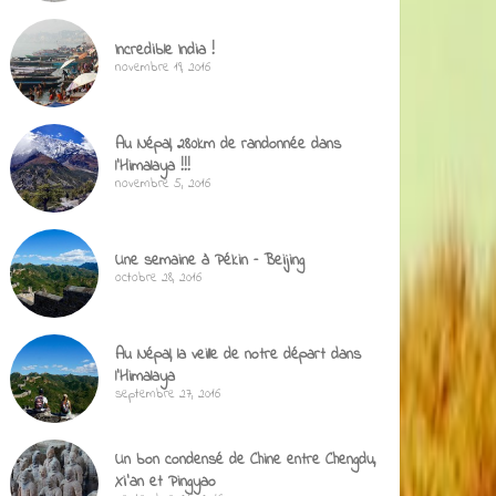
Incredible India !
novembre 19, 2016
Au Népal, 280km de randonnée dans
l’Himalaya !!!
novembre 5, 2016
Une semaine à Pékin – Beijing
octobre 28, 2016
Au Népal, la veille de notre départ dans
l’Himalaya
septembre 27, 2016
Un bon condensé de Chine entre Chengdu,
Xi’an et Pingyao