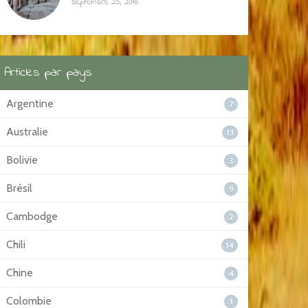
septembre 25, 2016
Articles par pays
Argentine
7
Australie
13
Bolivie
3
Brésil
9
Cambodge
2
Chili
14
Chine
4
Colombie
1