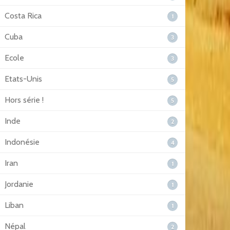
Costa Rica
1
Cuba
3
Ecole
3
Etats-Unis
5
Hors série !
5
Inde
2
Indonésie
4
Iran
1
Jordanie
1
Liban
1
Népal
2