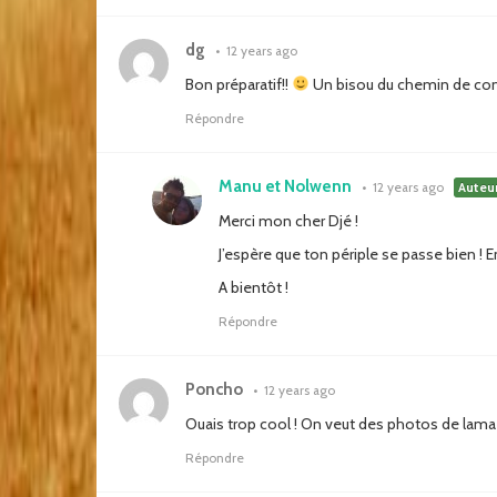
dg
•
12 years ago
Bon préparatif!!
Un bisou du chemin de co
Répondre
Manu et Nolwenn
•
12 years ago
Auteu
Merci mon cher Djé !
J’espère que ton périple se passe bien ! 
A bientôt !
Répondre
Poncho
•
12 years ago
Ouais trop cool ! On veut des photos de lama 
Répondre