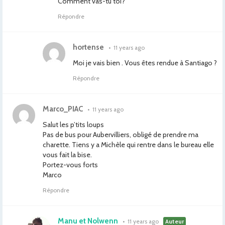
Comment vas-tu toi?
Répondre
hortense
•
11 years ago
Moi je vais bien . Vous êtes rendue à Santiago ?
Répondre
Marco_PIAC
•
11 years ago
Salut les p’tits loups
Pas de bus pour Aubervilliers, obligé de prendre ma
charette. Tiens y a Michèle qui rentre dans le bureau elle
vous fait la bise.
Portez-vous forts
Marco
Répondre
Manu et Nolwenn
•
11 years ago
Auteur