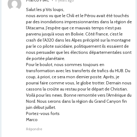
Marco PIAC
•
11 years ago
Salut les p’tits loups,
nous avons vu que le Chili et le Pérou avait été touchés
par des inondations impressionnantes dans la région de
l’Atacama. J’espère que ce mauvais temps n’est pas
parvenu jusqu’à vous en Bolivie. Côté France, c’est le
crash de l’A320 dans les Alpes précipité sur la montagne
par le co pilote suicidaire, politiquement ils essaient de
nous persuader que les élections départementales sont
de portée planétaire.
Pour le boulot, nous sommes toujours en
transformation avec les transferts de trafics du HUB. Du
coup, à priori, ce sera mon dernier poste. Après, je
pourrai faire comme vous, le globe trotter. Demain nous
cassons la croûte au restau pour le départ de Christian.
Voilà pour les news. Bonne remontée vers l’Amérique du
Nord. Nous serons dans la région du Grand Canyon fin
juin début juillet.
Portez-vous forts
Marco
Répondre