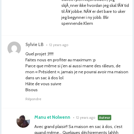
skjÃ¸nner ikke hvordan jeg skal fÃ¥ tid
til Ã¥ jobbe. NÃ¥ er det bare to uker
jeg begynner i ny jobb. Blir
spennende.Klem
Sylvie LB
•
12 years ago
Quel projet :)!!!!!
Faites nous en profiter au maximum :p
Parce que même si j’en ai aussi marre des râleurs, de
mon « Président », jamais je ne pourrai avoir ma maison
dans un sac à dos lol
Hâte de vous suivre
Bisous
Répondre
Manu et Nolwenn
•
12 years ago
Auteur
Avec grand plaisir!! Sa maison en sac à dos, c’est
quand même… Quelques déchirements (ahhh