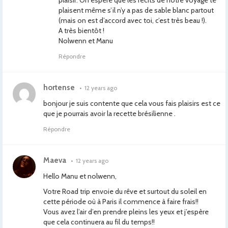
plaisir. On espère que les récits de notre voyage te
plaisent même s’il n’y a pas de sable blanc partout
(mais on est d’accord avec toi, c’est très beau !).
A très bientôt !
Nolwenn et Manu
Répondre
hortense
•
12 years ago
bonjour je suis contente que cela vous fais plaisirs est ce
que je pourrais avoir la recette brésilienne .
Répondre
Maeva
•
12 years ago
Hello Manu et nolwenn,
Votre Road trip envoie du rêve et surtout du soleil en
cette période où à Paris il commence à faire frais!!
Vous avez l’air d’en prendre pleins les yeux et j’espère
que cela continuera au fil du temps!!