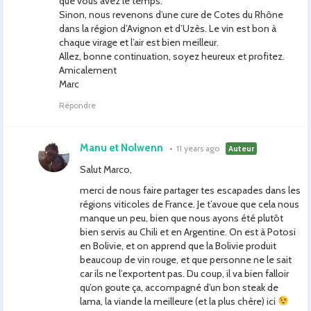
que vous avez le temps.
Sinon, nous revenons d’une cure de Cotes du Rhône
dans la région d’Avignon et d’Uzès. Le vin est bon à
chaque virage et l’air est bien meilleur.
Allez, bonne continuation, soyez heureux et profitez.
Amicalement
Marc
Répondre
Manu et Nolwenn
•
11 years ago
Auteur
Salut Marco,
merci de nous faire partager tes escapades dans les
régions viticoles de France. Je t’avoue que cela nous
manque un peu, bien que nous ayons été plutôt
bien servis au Chili et en Argentine. On est à Potosi
en Bolivie, et on apprend que la Bolivie produit
beaucoup de vin rouge, et que personne ne le sait
car ils ne l’exportent pas. Du coup, il va bien falloir
qu’on goute ça, accompagné d’un bon steak de
lama, la viande la meilleure (et la plus chère) ici