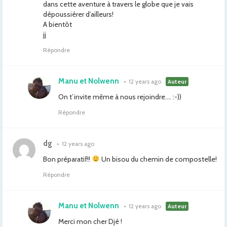
dans cette aventure à travers le globe que je vais
dépoussiérer d’ailleurs!
A bientôt
jj
Répondre
Manu et Nolwenn
•
12 years ago
Auteur
On t’invite même à nous rejoindre…. :-))
Répondre
dg
•
12 years ago
Bon préparatif!!
Un bisou du chemin de compostelle!
Répondre
Manu et Nolwenn
•
12 years ago
Auteur
Merci mon cher Djé !