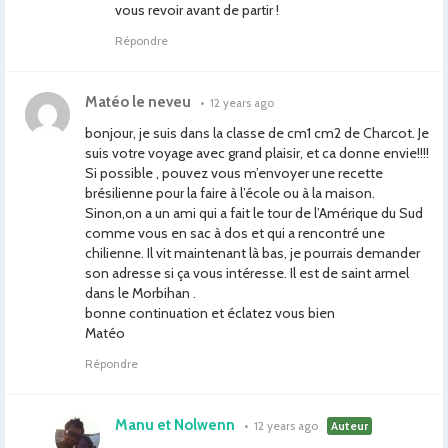
vous revoir avant de partir !
Répondre
Matéo le neveu
•
12 years ago
bonjour, je suis dans la classe de cm1 cm2 de Charcot. Je
suis votre voyage avec grand plaisir, et ca donne envie!!!!
Si possible , pouvez vous m’envoyer une recette
brésilienne pour la faire à l’école ou à la maison.
Sinon,on a un ami qui a fait le tour de l’Amérique du Sud
comme vous en sac à dos et qui a rencontré une
chilienne. Il vit maintenant là bas, je pourrais demander
son adresse si ça vous intéresse. Il est de saint armel
dans le Morbihan .
bonne continuation et éclatez vous bien
Matéo
Répondre
Manu et Nolwenn
•
12 years ago
Auteur