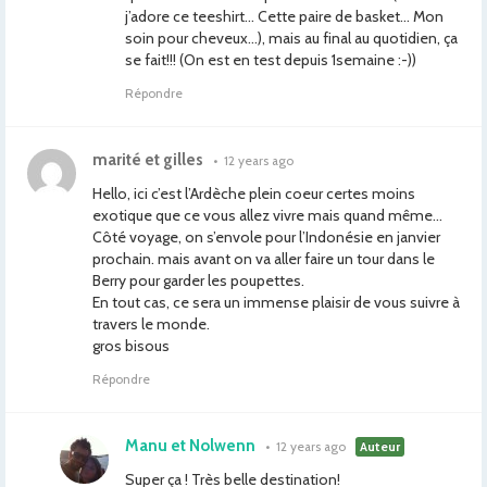
j’adore ce teeshirt… Cette paire de basket… Mon
soin pour cheveux…), mais au final au quotidien, ça
se fait!!! (On est en test depuis 1semaine :-))
Répondre
marité et gilles
•
12 years ago
Hello, ici c’est l’Ardèche plein coeur certes moins
exotique que ce vous allez vivre mais quand même…
Côté voyage, on s’envole pour l’Indonésie en janvier
prochain. mais avant on va aller faire un tour dans le
Berry pour garder les poupettes.
En tout cas, ce sera un immense plaisir de vous suivre à
travers le monde.
gros bisous
Répondre
Manu et Nolwenn
•
12 years ago
Auteur
Super ça ! Très belle destination!