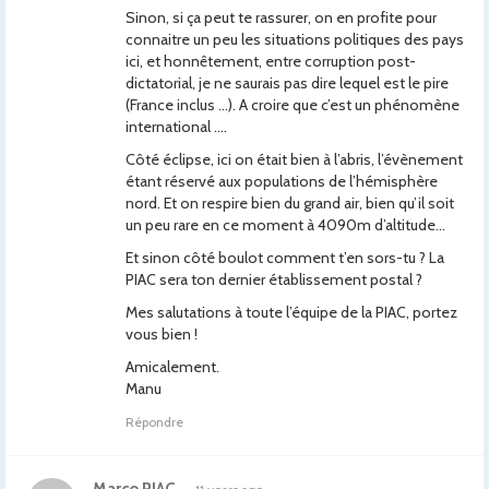
Sinon, si ça peut te rassurer, on en profite pour
connaitre un peu les situations politiques des pays
ici, et honnêtement, entre corruption post-
dictatorial, je ne saurais pas dire lequel est le pire
(France inclus …). A croire que c’est un phénomène
international ….
Côté éclipse, ici on était bien à l’abris, l’évènement
étant réservé aux populations de l’hémisphère
nord. Et on respire bien du grand air, bien qu’il soit
un peu rare en ce moment à 4090m d’altitude…
Et sinon côté boulot comment t’en sors-tu ? La
PIAC sera ton dernier établissement postal ?
Mes salutations à toute l’équipe de la PIAC, portez
vous bien !
Amicalement.
Manu
Répondre