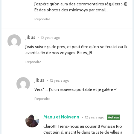
J’espère qu’on aura des commentaires réguliers :-)))
Et des photos des minimoys par email…
Répondre
jibus
•
12 years ago
J’vais suivre ça de pres, et peut être qu’on se fera ici ou là
avant la fin de nos voyages. Bises, JB
Répondre
jibus
•
12 years ago
Vera* … J’ai un nouveau portable et je galère –‘
Répondre
Manu et Nolwenn
•
12 years ago
Auteur
Claro!!!! Tiens-nous au courant! Punaise Rio
c’est génial, inscrit le dans ta liste de villes à