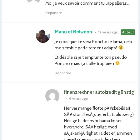
Moi je veux savoir comment tu l’appelleras…
Répondre
Manu et Nolwenn
•
12 years ago
Auteur
Je crois que ce sera Poncho le lama, cela
me semble parfaitement adapté
Et désolé si je t’emprunte ton pseudo
Poncho mais ça colle trop bien
Répondre
finanzrechner autokredit günstig
•
9 years ago
Her var mange flotte pÃ¥skebilder!
SÃ¥ stor lillesÃ¸ster er blitt plutselig:)
Herlige bilder hvor barna koser
hverandre. SÃ¥ herlige med
sÃ¸skenkjÃ¦rlighet. Ja det er jammen
travelt i permisjonstiden:) jeg