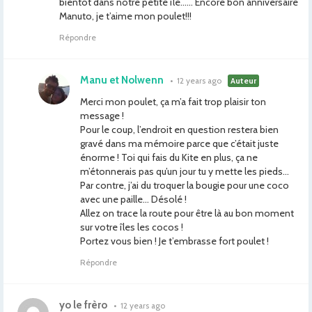
bientôt dans notre petite île…… Encore bon anniversaire
Manuto, je t’aime mon poulet!!!
Répondre
Manu et Nolwenn
•
12 years ago
Auteur
Merci mon poulet, ça m’a fait trop plaisir ton
message !
Pour le coup, l’endroit en question restera bien
gravé dans ma mémoire parce que c’était juste
énorme ! Toi qui fais du Kite en plus, ça ne
m’étonnerais pas qu’un jour tu y mette les pieds…
Par contre, j’ai du troquer la bougie pour une coco
avec une paille… Désolé !
Allez on trace la route pour être là au bon moment
sur votre îles les cocos !
Portez vous bien ! Je t’embrasse fort poulet !
Répondre
yo le frèro
•
12 years ago