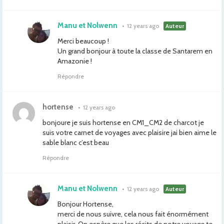
Manu et Nolwenn
•
12 years ago
Auteur
Merci beaucoup !
Un grand bonjour à toute la classe de Santarem en
Amazonie !
Répondre
hortense
•
12 years ago
bonjoure je suis hortense en CM1_CM2 de charcot je
suis votre carnet de voyages avec plaisire jai bien aime le
sable blanc c’est beau
Répondre
Manu et Nolwenn
•
12 years ago
Auteur
Bonjour Hortense,
merci de nous suivre, cela nous fait énormément