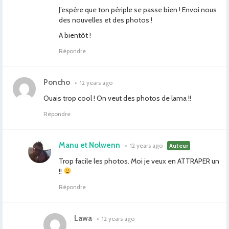
J’espère que ton périple se passe bien ! Envoi nous
des nouvelles et des photos !
A bientôt !
Répondre
Poncho
•
12 years ago
Ouais trop cool ! On veut des photos de lama !!
Répondre
Manu et Nolwenn
•
12 years ago
Auteur
Trop facile les photos. Moi je veux en ATTRAPER un
!!
Répondre
Lawa
•
12 years ago