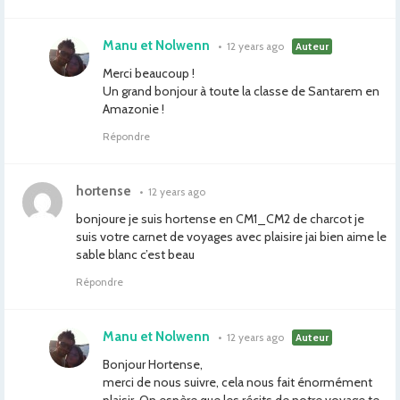
Manu et Nolwenn
•
12 years ago
Auteur
Merci beaucoup !
Un grand bonjour à toute la classe de Santarem en
Amazonie !
Répondre
hortense
•
12 years ago
bonjoure je suis hortense en CM1_CM2 de charcot je
suis votre carnet de voyages avec plaisire jai bien aime le
sable blanc c’est beau
Répondre
Manu et Nolwenn
•
12 years ago
Auteur
Bonjour Hortense,
merci de nous suivre, cela nous fait énormément