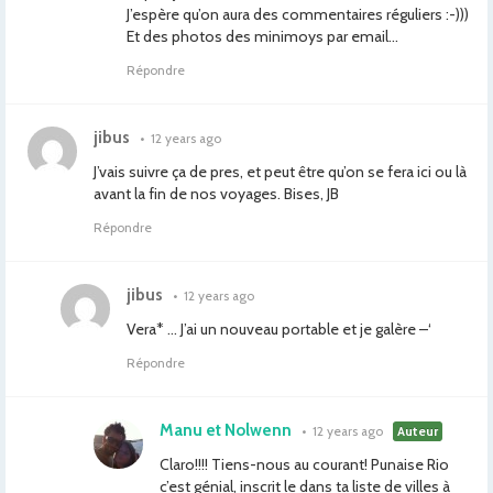
J’espère qu’on aura des commentaires réguliers :-)))
Et des photos des minimoys par email…
Répondre
jibus
•
12 years ago
J’vais suivre ça de pres, et peut être qu’on se fera ici ou là
avant la fin de nos voyages. Bises, JB
Répondre
jibus
•
12 years ago
Vera* … J’ai un nouveau portable et je galère –‘
Répondre
Manu et Nolwenn
•
12 years ago
Auteur
Claro!!!! Tiens-nous au courant! Punaise Rio
c’est génial, inscrit le dans ta liste de villes à