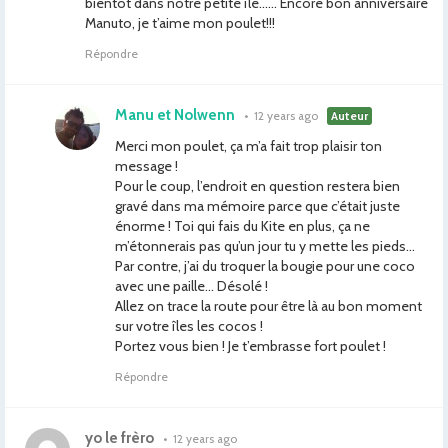
bientôt dans notre petite île…… Encore bon anniversaire
Manuto, je t’aime mon poulet!!!
Répondre
Manu et Nolwenn
•
12 years ago
Auteur
Merci mon poulet, ça m’a fait trop plaisir ton
message !
Pour le coup, l’endroit en question restera bien
gravé dans ma mémoire parce que c’était juste
énorme ! Toi qui fais du Kite en plus, ça ne
m’étonnerais pas qu’un jour tu y mette les pieds…
Par contre, j’ai du troquer la bougie pour une coco
avec une paille… Désolé !
Allez on trace la route pour être là au bon moment
sur votre îles les cocos !
Portez vous bien ! Je t’embrasse fort poulet !
Répondre
yo le frèro
•
12 years ago