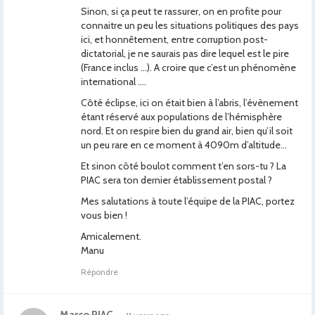
Sinon, si ça peut te rassurer, on en profite pour
connaitre un peu les situations politiques des pays
ici, et honnêtement, entre corruption post-
dictatorial, je ne saurais pas dire lequel est le pire
(France inclus …). A croire que c’est un phénomène
international ….
Côté éclipse, ici on était bien à l’abris, l’évènement
étant réservé aux populations de l’hémisphère
nord. Et on respire bien du grand air, bien qu’il soit
un peu rare en ce moment à 4090m d’altitude…
Et sinon côté boulot comment t’en sors-tu ? La
PIAC sera ton dernier établissement postal ?
Mes salutations à toute l’équipe de la PIAC, portez
vous bien !
Amicalement.
Manu
Répondre