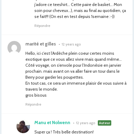
j’adore ce teeshirt… Cette paire de basket… Mon
soin pour cheveux…), mais au final au quotidien, ça
se fait!!! (On est en test depuis 1semaine :-))
Répondre
marité et gilles
•
12 years ago
Hello, ici c’est l’Ardèche plein coeur certes moins
exotique que ce vous allez vivre mais quand même…
Côté voyage, on s’envole pour l’Indonésie en janvier
prochain. mais avant on va aller faire un tour dans le
Berry pour garder les poupettes.
En tout cas, ce sera un immense plaisir de vous suivre à
travers le monde.
gros bisous
Répondre
Manu et Nolwenn
•
12 years ago
Auteur
Super ça ! Très belle destination!