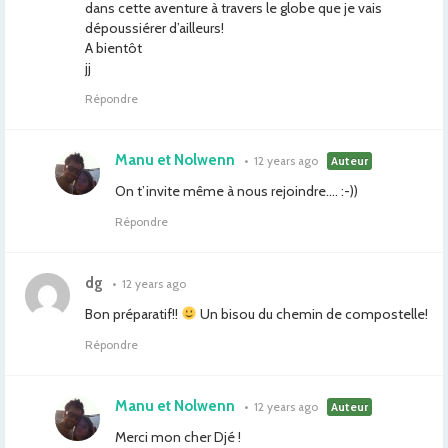
dans cette aventure à travers le globe que je vais
dépoussiérer d’ailleurs!
A bientôt
jj
Répondre
Manu et Nolwenn
•
12 years ago
Auteur
On t’invite même à nous rejoindre…. :-))
Répondre
dg
•
12 years ago
Bon préparatif!!
Un bisou du chemin de compostelle!
Répondre
Manu et Nolwenn
•
12 years ago
Auteur
Merci mon cher Djé !