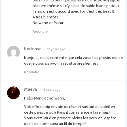
plaisir. On espère que les récits de notre voyage te
plaisent même s’il n’y a pas de sable blanc partout
(mais on est d’accord avec toi, c’est très beau !).
A très bientôt !
Nolwenn et Manu
Répondre
hortense
•
12 years ago
bonjour je suis contente que cela vous fais plaisirs est ce
que je pourrais avoir la recette brésilienne .
Répondre
Maeva
•
12 years ago
Hello Manu et nolwenn,
Votre Road trip envoie du rêve et surtout du soleil en
cette période où à Paris il commence à faire frais!!
Vous avez l’air d’en prendre pleins les yeux et j’espère
que cela continuera au fil du temps!!