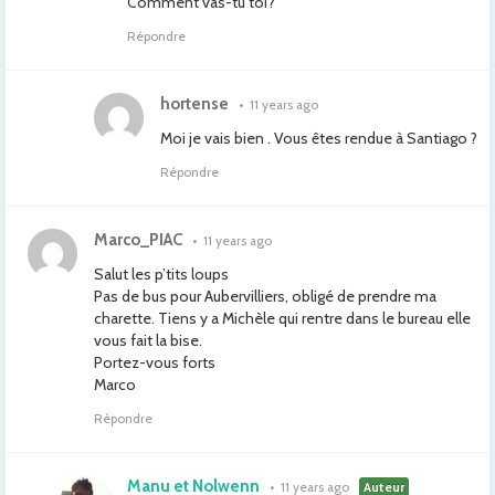
Comment vas-tu toi?
Répondre
hortense
•
11 years ago
Moi je vais bien . Vous êtes rendue à Santiago ?
Répondre
Marco_PIAC
•
11 years ago
Salut les p’tits loups
Pas de bus pour Aubervilliers, obligé de prendre ma
charette. Tiens y a Michèle qui rentre dans le bureau elle
vous fait la bise.
Portez-vous forts
Marco
Répondre
Manu et Nolwenn
•
11 years ago
Auteur