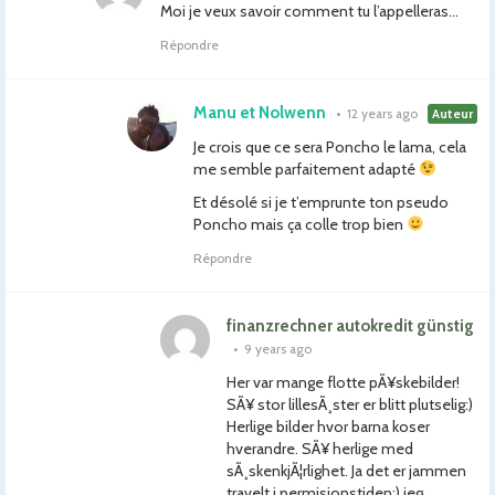
Moi je veux savoir comment tu l’appelleras…
Répondre
Manu et Nolwenn
•
12 years ago
Auteur
Je crois que ce sera Poncho le lama, cela
me semble parfaitement adapté
Et désolé si je t’emprunte ton pseudo
Poncho mais ça colle trop bien
Répondre
finanzrechner autokredit günstig
•
9 years ago
Her var mange flotte pÃ¥skebilder!
SÃ¥ stor lillesÃ¸ster er blitt plutselig:)
Herlige bilder hvor barna koser
hverandre. SÃ¥ herlige med
sÃ¸skenkjÃ¦rlighet. Ja det er jammen
travelt i permisjonstiden:) jeg