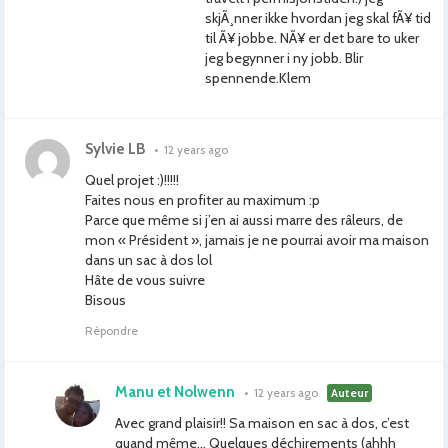
skjÃ¸nner ikke hvordan jeg skal fÃ¥ tid
til Ã¥ jobbe. NÃ¥ er det bare to uker
jeg begynner i ny jobb. Blir
spennende.Klem
Sylvie LB
•
12 years ago
Quel projet :)!!!!!
Faites nous en profiter au maximum :p
Parce que même si j’en ai aussi marre des râleurs, de
mon « Président », jamais je ne pourrai avoir ma maison
dans un sac à dos lol
Hâte de vous suivre
Bisous
Répondre
Manu et Nolwenn
•
12 years ago
Auteur
Avec grand plaisir!! Sa maison en sac à dos, c’est
quand même… Quelques déchirements (ahhh