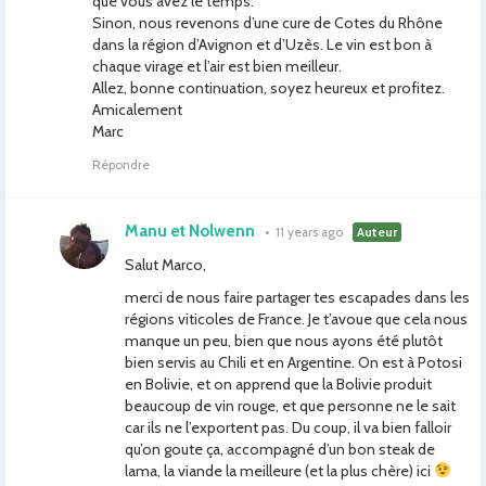
que vous avez le temps.
Sinon, nous revenons d’une cure de Cotes du Rhône
dans la région d’Avignon et d’Uzès. Le vin est bon à
chaque virage et l’air est bien meilleur.
Allez, bonne continuation, soyez heureux et profitez.
Amicalement
Marc
Répondre
Manu et Nolwenn
•
11 years ago
Auteur
Salut Marco,
merci de nous faire partager tes escapades dans les
régions viticoles de France. Je t’avoue que cela nous
manque un peu, bien que nous ayons été plutôt
bien servis au Chili et en Argentine. On est à Potosi
en Bolivie, et on apprend que la Bolivie produit
beaucoup de vin rouge, et que personne ne le sait
car ils ne l’exportent pas. Du coup, il va bien falloir
qu’on goute ça, accompagné d’un bon steak de
lama, la viande la meilleure (et la plus chère) ici