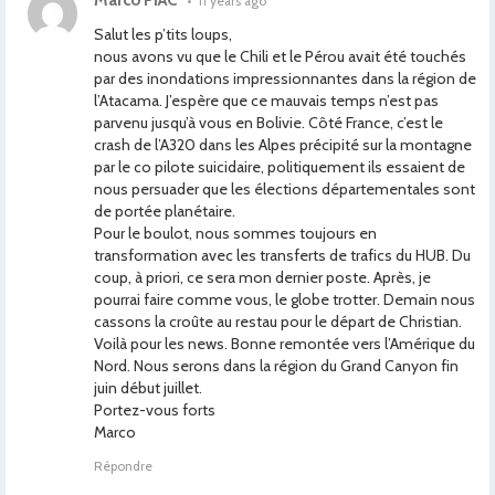
Marco PIAC
•
11 years ago
Salut les p’tits loups,
nous avons vu que le Chili et le Pérou avait été touchés
par des inondations impressionnantes dans la région de
l’Atacama. J’espère que ce mauvais temps n’est pas
parvenu jusqu’à vous en Bolivie. Côté France, c’est le
crash de l’A320 dans les Alpes précipité sur la montagne
par le co pilote suicidaire, politiquement ils essaient de
nous persuader que les élections départementales sont
de portée planétaire.
Pour le boulot, nous sommes toujours en
transformation avec les transferts de trafics du HUB. Du
coup, à priori, ce sera mon dernier poste. Après, je
pourrai faire comme vous, le globe trotter. Demain nous
cassons la croûte au restau pour le départ de Christian.
Voilà pour les news. Bonne remontée vers l’Amérique du
Nord. Nous serons dans la région du Grand Canyon fin
juin début juillet.
Portez-vous forts
Marco
Répondre