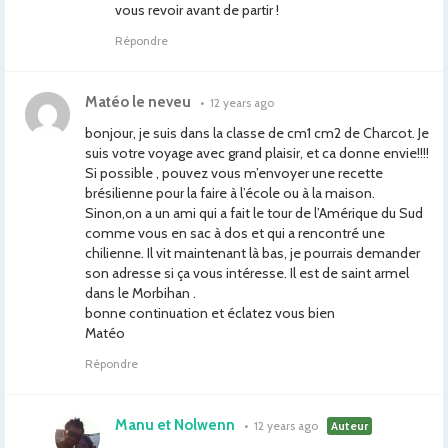
vous revoir avant de partir !
Répondre
Matéo le neveu
•
12 years ago
bonjour, je suis dans la classe de cm1 cm2 de Charcot. Je
suis votre voyage avec grand plaisir, et ca donne envie!!!!
Si possible , pouvez vous m’envoyer une recette
brésilienne pour la faire à l’école ou à la maison.
Sinon,on a un ami qui a fait le tour de l’Amérique du Sud
comme vous en sac à dos et qui a rencontré une
chilienne. Il vit maintenant là bas, je pourrais demander
son adresse si ça vous intéresse. Il est de saint armel
dans le Morbihan .
bonne continuation et éclatez vous bien
Matéo
Répondre
Manu et Nolwenn
•
12 years ago
Auteur