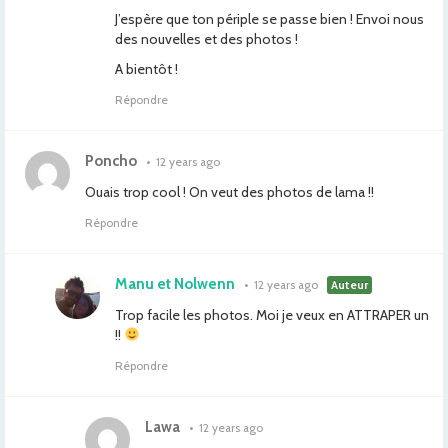
J’espère que ton périple se passe bien ! Envoi nous
des nouvelles et des photos !
A bientôt !
Répondre
Poncho
•
12 years ago
Ouais trop cool ! On veut des photos de lama !!
Répondre
Manu et Nolwenn
•
12 years ago
Auteur
Trop facile les photos. Moi je veux en ATTRAPER un
!!
Répondre
Lawa
•
12 years ago