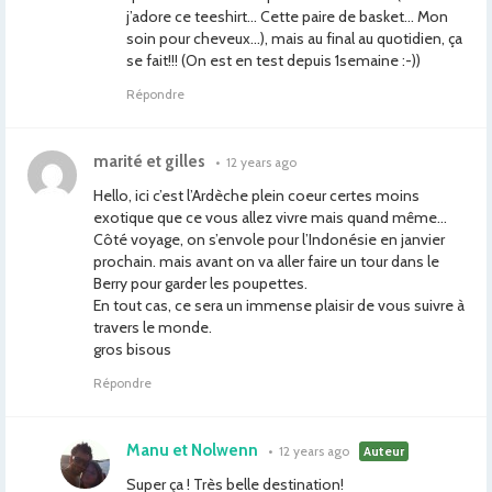
j’adore ce teeshirt… Cette paire de basket… Mon
soin pour cheveux…), mais au final au quotidien, ça
se fait!!! (On est en test depuis 1semaine :-))
Répondre
marité et gilles
•
12 years ago
Hello, ici c’est l’Ardèche plein coeur certes moins
exotique que ce vous allez vivre mais quand même…
Côté voyage, on s’envole pour l’Indonésie en janvier
prochain. mais avant on va aller faire un tour dans le
Berry pour garder les poupettes.
En tout cas, ce sera un immense plaisir de vous suivre à
travers le monde.
gros bisous
Répondre
Manu et Nolwenn
•
12 years ago
Auteur
Super ça ! Très belle destination!