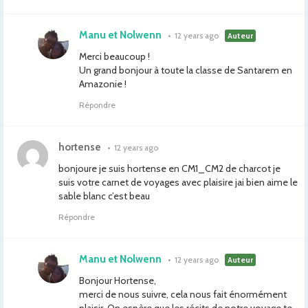
Manu et Nolwenn
•
12 years ago
Auteur
Merci beaucoup !
Un grand bonjour à toute la classe de Santarem en
Amazonie !
Répondre
hortense
•
12 years ago
bonjoure je suis hortense en CM1_CM2 de charcot je
suis votre carnet de voyages avec plaisire jai bien aime le
sable blanc c’est beau
Répondre
Manu et Nolwenn
•
12 years ago
Auteur
Bonjour Hortense,
merci de nous suivre, cela nous fait énormément