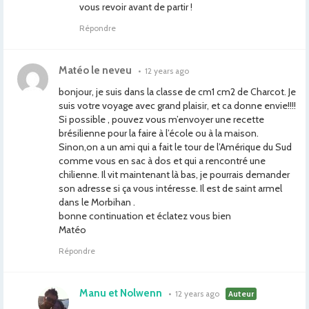
vous revoir avant de partir !
Répondre
Matéo le neveu
•
12 years ago
bonjour, je suis dans la classe de cm1 cm2 de Charcot. Je
suis votre voyage avec grand plaisir, et ca donne envie!!!!
Si possible , pouvez vous m’envoyer une recette
brésilienne pour la faire à l’école ou à la maison.
Sinon,on a un ami qui a fait le tour de l’Amérique du Sud
comme vous en sac à dos et qui a rencontré une
chilienne. Il vit maintenant là bas, je pourrais demander
son adresse si ça vous intéresse. Il est de saint armel
dans le Morbihan .
bonne continuation et éclatez vous bien
Matéo
Répondre
Manu et Nolwenn
•
12 years ago
Auteur