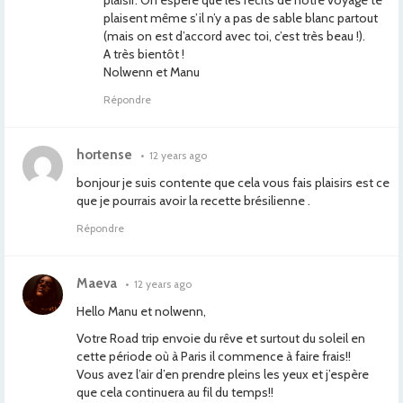
plaisir. On espère que les récits de notre voyage te
plaisent même s’il n’y a pas de sable blanc partout
(mais on est d’accord avec toi, c’est très beau !).
A très bientôt !
Nolwenn et Manu
Répondre
hortense
•
12 years ago
bonjour je suis contente que cela vous fais plaisirs est ce
que je pourrais avoir la recette brésilienne .
Répondre
Maeva
•
12 years ago
Hello Manu et nolwenn,
Votre Road trip envoie du rêve et surtout du soleil en
cette période où à Paris il commence à faire frais!!
Vous avez l’air d’en prendre pleins les yeux et j’espère
que cela continuera au fil du temps!!