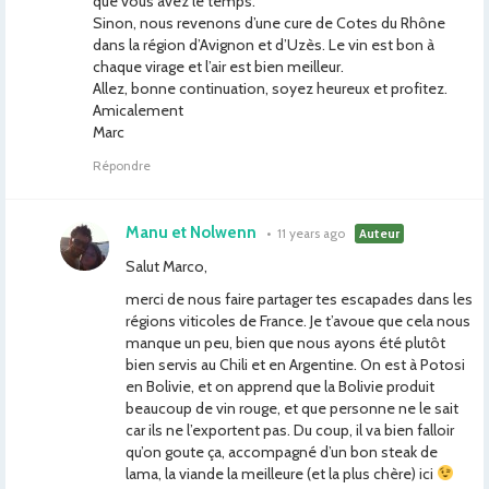
que vous avez le temps.
Sinon, nous revenons d’une cure de Cotes du Rhône
dans la région d’Avignon et d’Uzès. Le vin est bon à
chaque virage et l’air est bien meilleur.
Allez, bonne continuation, soyez heureux et profitez.
Amicalement
Marc
Répondre
Manu et Nolwenn
•
11 years ago
Auteur
Salut Marco,
merci de nous faire partager tes escapades dans les
régions viticoles de France. Je t’avoue que cela nous
manque un peu, bien que nous ayons été plutôt
bien servis au Chili et en Argentine. On est à Potosi
en Bolivie, et on apprend que la Bolivie produit
beaucoup de vin rouge, et que personne ne le sait
car ils ne l’exportent pas. Du coup, il va bien falloir
qu’on goute ça, accompagné d’un bon steak de
lama, la viande la meilleure (et la plus chère) ici