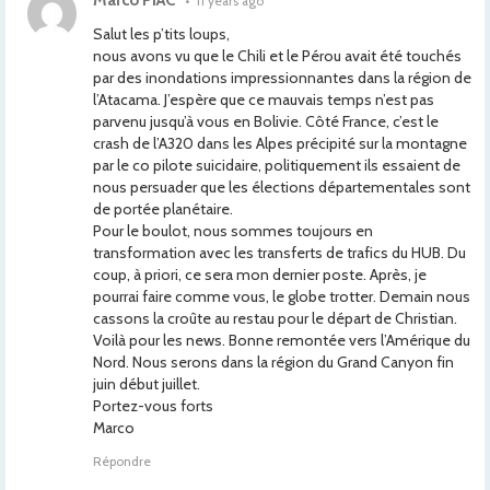
Marco PIAC
•
11 years ago
Salut les p’tits loups,
nous avons vu que le Chili et le Pérou avait été touchés
par des inondations impressionnantes dans la région de
l’Atacama. J’espère que ce mauvais temps n’est pas
parvenu jusqu’à vous en Bolivie. Côté France, c’est le
crash de l’A320 dans les Alpes précipité sur la montagne
par le co pilote suicidaire, politiquement ils essaient de
nous persuader que les élections départementales sont
de portée planétaire.
Pour le boulot, nous sommes toujours en
transformation avec les transferts de trafics du HUB. Du
coup, à priori, ce sera mon dernier poste. Après, je
pourrai faire comme vous, le globe trotter. Demain nous
cassons la croûte au restau pour le départ de Christian.
Voilà pour les news. Bonne remontée vers l’Amérique du
Nord. Nous serons dans la région du Grand Canyon fin
juin début juillet.
Portez-vous forts
Marco
Répondre