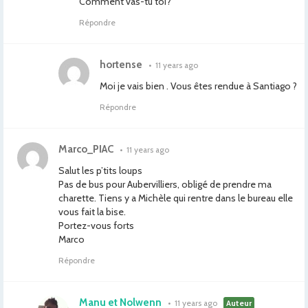
Comment vas-tu toi?
Répondre
hortense
•
11 years ago
Moi je vais bien . Vous êtes rendue à Santiago ?
Répondre
Marco_PIAC
•
11 years ago
Salut les p’tits loups
Pas de bus pour Aubervilliers, obligé de prendre ma
charette. Tiens y a Michèle qui rentre dans le bureau elle
vous fait la bise.
Portez-vous forts
Marco
Répondre
Manu et Nolwenn
•
11 years ago
Auteur