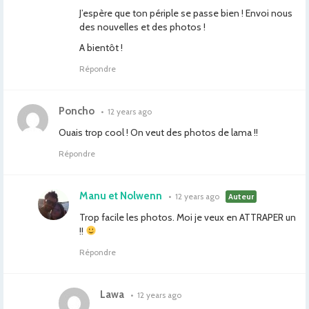
J’espère que ton périple se passe bien ! Envoi nous
des nouvelles et des photos !
A bientôt !
Répondre
Poncho
•
12 years ago
Ouais trop cool ! On veut des photos de lama !!
Répondre
Manu et Nolwenn
•
12 years ago
Auteur
Trop facile les photos. Moi je veux en ATTRAPER un
!!
Répondre
Lawa
•
12 years ago