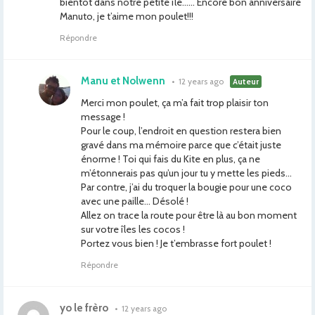
bientôt dans notre petite île…… Encore bon anniversaire
Manuto, je t’aime mon poulet!!!
Répondre
Manu et Nolwenn
•
12 years ago
Auteur
Merci mon poulet, ça m’a fait trop plaisir ton
message !
Pour le coup, l’endroit en question restera bien
gravé dans ma mémoire parce que c’était juste
énorme ! Toi qui fais du Kite en plus, ça ne
m’étonnerais pas qu’un jour tu y mette les pieds…
Par contre, j’ai du troquer la bougie pour une coco
avec une paille… Désolé !
Allez on trace la route pour être là au bon moment
sur votre îles les cocos !
Portez vous bien ! Je t’embrasse fort poulet !
Répondre
yo le frèro
•
12 years ago