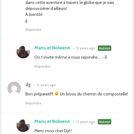
dans cette aventure à travers le globe que je vais
dépoussiérer d’ailleurs!
A bientôt
jj
Répondre
Manu et Nolwenn
•
12 years ago
Auteur
On t’invite même à nous rejoindre…. :-))
Répondre
dg
•
12 years ago
Bon préparatif!!
Un bisou du chemin de compostelle!
Répondre
Manu et Nolwenn
•
12 years ago
Auteur
Merci mon cher Djé !