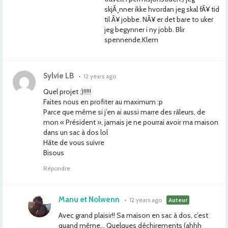
skjÃ¸nner ikke hvordan jeg skal fÃ¥ tid
til Ã¥ jobbe. NÃ¥ er det bare to uker
jeg begynner i ny jobb. Blir
spennende.Klem
Sylvie LB
•
12 years ago
Quel projet :)!!!!!
Faites nous en profiter au maximum :p
Parce que même si j’en ai aussi marre des râleurs, de
mon « Président », jamais je ne pourrai avoir ma maison
dans un sac à dos lol
Hâte de vous suivre
Bisous
Répondre
Manu et Nolwenn
•
12 years ago
Auteur
Avec grand plaisir!! Sa maison en sac à dos, c’est
quand même… Quelques déchirements (ahhh