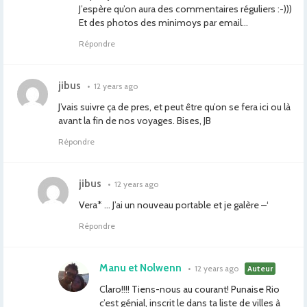
J’espère qu’on aura des commentaires réguliers :-)))
Et des photos des minimoys par email…
Répondre
jibus
•
12 years ago
J’vais suivre ça de pres, et peut être qu’on se fera ici ou là
avant la fin de nos voyages. Bises, JB
Répondre
jibus
•
12 years ago
Vera* … J’ai un nouveau portable et je galère –‘
Répondre
Manu et Nolwenn
•
12 years ago
Auteur
Claro!!!! Tiens-nous au courant! Punaise Rio
c’est génial, inscrit le dans ta liste de villes à