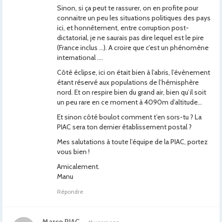
Sinon, si ça peut te rassurer, on en profite pour
connaitre un peu les situations politiques des pays
ici, et honnêtement, entre corruption post-
dictatorial, je ne saurais pas dire lequel est le pire
(France inclus …). A croire que c’est un phénomène
international ….
Côté éclipse, ici on était bien à l’abris, l’évènement
étant réservé aux populations de l’hémisphère
nord. Et on respire bien du grand air, bien qu’il soit
un peu rare en ce moment à 4090m d’altitude…
Et sinon côté boulot comment t’en sors-tu ? La
PIAC sera ton dernier établissement postal ?
Mes salutations à toute l’équipe de la PIAC, portez
vous bien !
Amicalement.
Manu
Répondre