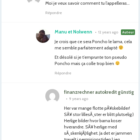
Moi je veux savoir comment tu l’appelleras…
Répondre
Manu et Nolwenn
•
12 years ago
Auteur
Je crois que ce sera Poncho le lama, cela
me semble parfaitement adapté
Et désolé si je t’emprunte ton pseudo
Poncho mais ça colle trop bien
Répondre
finanzrechner autokredit günstig
•
9 years ago
Her var mange flotte pÃ¥skebilder!
SÃ¥ stor lillesÃ¸ster er blitt plutselig:)
Herlige bilder hvor barna koser
hverandre. SÃ¥ herlige med
sÃ¸skenkjÃ¦rlighet. Ja det er jammen
travelt i permisjonstiden:) jeg