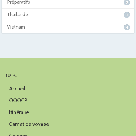
Préparatifs
5
Thaïlande
1
Vietnam
4
Menu
Accueil
QQOCP
Itinéraire
Carnet de voyage