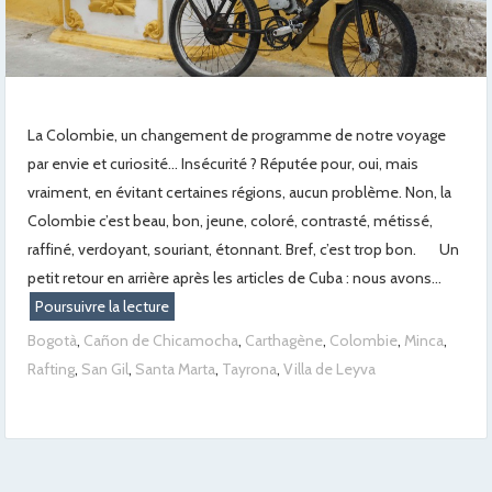
La Colombie, un changement de programme de notre voyage
par envie et curiosité… Insécurité ? Réputée pour, oui, mais
vraiment, en évitant certaines régions, aucun problème. Non, la
Colombie c’est beau, bon, jeune, coloré, contrasté, métissé,
raffiné, verdoyant, souriant, étonnant. Bref, c’est trop bon. Un
petit retour en arrière après les articles de Cuba : nous avons...
Poursuivre la lecture
Bogotà
,
Cañon de Chicamocha
,
Carthagène
,
Colombie
,
Minca
,
Rafting
,
San Gil
,
Santa Marta
,
Tayrona
,
Villa de Leyva