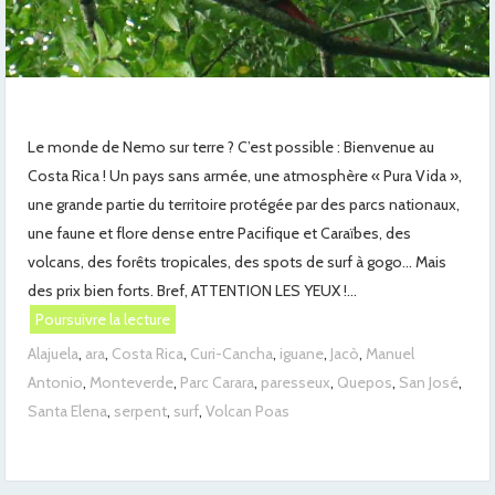
Le monde de Nemo sur terre ? C’est possible : Bienvenue au
Costa Rica ! Un pays sans armée, une atmosphère « Pura Vida »,
une grande partie du territoire protégée par des parcs nationaux,
une faune et flore dense entre Pacifique et Caraïbes, des
volcans, des forêts tropicales, des spots de surf à gogo… Mais
des prix bien forts. Bref, ATTENTION LES YEUX !...
Poursuivre la lecture
Alajuela
,
ara
,
Costa Rica
,
Curi-Cancha
,
iguane
,
Jacò
,
Manuel
Antonio
,
Monteverde
,
Parc Carara
,
paresseux
,
Quepos
,
San José
,
Santa Elena
,
serpent
,
surf
,
Volcan Poas