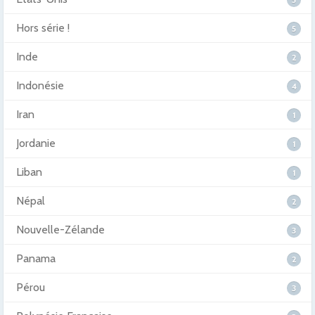
Hors série !
5
Inde
2
Indonésie
4
Iran
1
Jordanie
1
Liban
1
Népal
2
Nouvelle-Zélande
3
Panama
2
Pérou
3