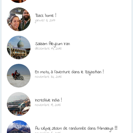
Back home !
janvier 6, 2017
Salaam Aleykum Iran
décembre 14, 2016
En moto, à l’aventure dans le Rajasthan !
novembre 30, 2016
Incredible India !
novembre 19, 2016
Au Népal, 280km de randonnée dans l’Himalaya !!!