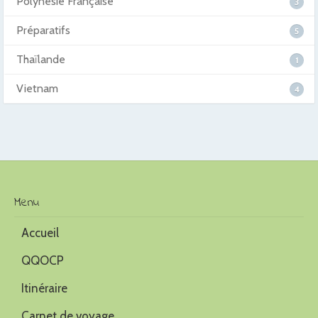
Polynésie Française
3
Préparatifs
5
Thaïlande
1
Vietnam
4
Menu
Accueil
QQOCP
Itinéraire
Carnet de voyage