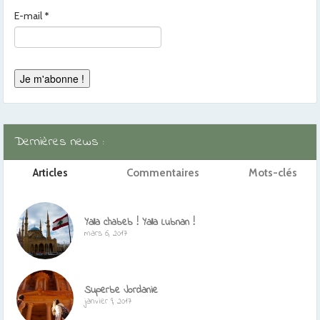
E-mail
*
Dernières news :
Articles
Commentaires
Mots-clés
Yalla chabeb ! Yalla Lubnan !
mars 6, 2017
Superbe Jordanie
janvier 9, 2017