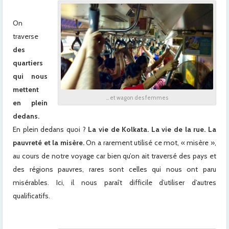
On
traverse
des
quartiers
qui nous
mettent
… et wagon des femmes
en plein
dedans.
En plein dedans quoi ?
La vie de Kolkata. La vie de la rue. La
pauvreté et la misère.
On a rarement utilisé ce mot, « misère »,
au cours de notre voyage car bien qu’on ait traversé des pays et
des régions pauvres, rares sont celles qui nous ont paru
misérables. Ici, il nous paraît difficile d’utiliser d’autres
qualificatifs.