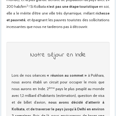
2
200 hab/km
! Si Kolkata
n’est pas une étape touristique
en soi,
elle a le mérite d’être une ville très dynamique, mêlant
richesse
et pauvreté
, et épargnant les pauvres touristes des sollicitations
incessantes que nous ne tarderons pas à découvrir.
Notre séjour en Inde
Lors de nos séances
« réunion au sommet »
à Pokhara,
nous avons établi un circuit pour occuper le mois que
ème
nous aurons en Inde. 2
pays le plus peuplé au monde
avec 1,2 milliard d’habitants (estimation), question de visa
et de billet d’avion,
nous avons décidé d’atterrir à
Kolkata
, et
de traverser le pays jusqu’à Delhi en environ
2 semaines.
Puis de là, nous envisageons de
louer une