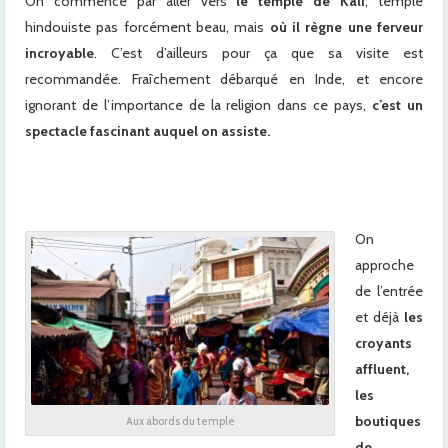
On commence par aller vers
le temple de Kali
, temple
hindouiste pas forcément beau, mais
où il règne une ferveur
incroyable
. C’est d’ailleurs pour ça que sa visite est
recommandée. Fraîchement débarqué en Inde, et encore
ignorant de l’importance de la religion dans ce pays,
c’est un
spectacle fascinant auquel on assiste.
On
approche
de l’entrée
et déjà
les
croyants
affluent,
les
boutiques
Aux abords du temple
de