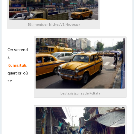
Bâtiments en friches VS. Nouveaux
On se rend
à
Kumartuli
,
quartier où
se
Les taxis jaunes de Kolkata