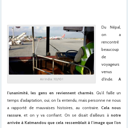
Du Népal,
on a
rencontré
beaucoup
de
voyageurs
venus
d’Inde.
A
Air India : 10/10 !
l’unanimité, les gens en reviennent charmés
. Qu’il faille un
temps d’adaptation, oui, on l’a entendu, mais personne ne nous
a rapporté de mauvaises histoires, au contraire.
Cela nous
rassure
, et on y va confiant. On se disait d’ailleurs à
notre
arrivée à Katmandou que cela ressemblait à l’image que l’on