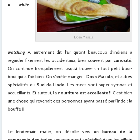
« white
Dosa Masala
watching »
, autrement dit, l’air qu’ont beaucoup d’indiens à
regarder fixement les occidentaux, bien souvent
par curiosité
.
On continue tranquillement jusqu’à trouver un tout petit boui-
boui qui a l’air bien. On s’arrête manger :
Dosa Masala
, et autres
spécialités du
Sud de l’Inde
. Les mecs sont super sympas et
accueillants. Et surtout,
la nourriture est excellente !!
C’est bien
une chose qui revenait des personnes ayant passé par l’Inde : la
bouffe !!
Le lendemain matin, on décolle vers
un bureau de la
compagnie des trains
apparemment spécialisé dans les billets