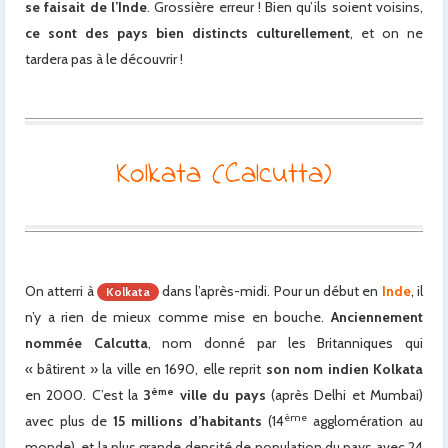
se faisait de l’Inde
. Grossière erreur ! Bien qu’ils soient voisins,
ce sont des pays bien distincts culturellement
, et on ne
tardera pas à le découvrir !
Kolkata (Calcutta)
On atterri à
dans l’après-midi. Pour un début en
Inde
, il
Kolkata
n’y a rien de mieux comme mise en bouche.
Anciennement
nommée Calcutta
, nom donné par les Britanniques qui
« bâtirent » la ville en 1690, elle reprit
son nom indien Kolkata
ème
en 2000. C’est la
3
ville du pays
(après Delhi et Mumbai)
ème
avec plus de
15 millions d’habitants
(14
agglomération au
monde), et la plus grande densité de population du pays avec 24