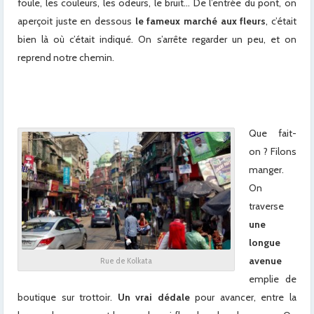
foule, les couleurs, les odeurs, le bruit… De l’entrée du pont, on
aperçoit juste en dessous
le fameux marché aux fleurs
, c’était
bien là où c’était indiqué. On s’arrête regarder un peu, et on
reprend notre chemin.
Que fait-
on ? Filons
manger.
On
traverse
une
longue
avenue
Rue de Kolkata
emplie de
boutique sur trottoir.
Un vrai dédale
pour avancer, entre la