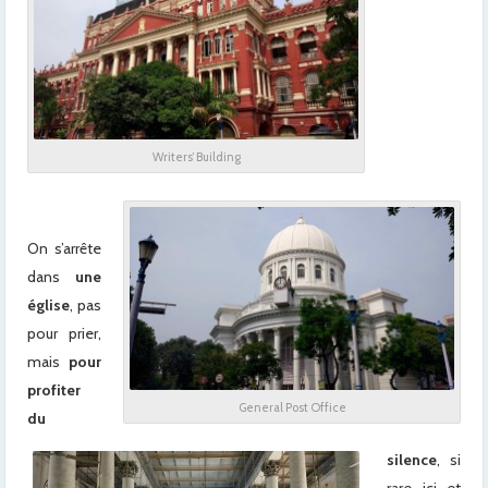
Writers’ Building
On s’arrête
dans
une
église
, pas
pour prier,
mais
pour
profiter
General Post Office
du
silence
, si
rare ici et