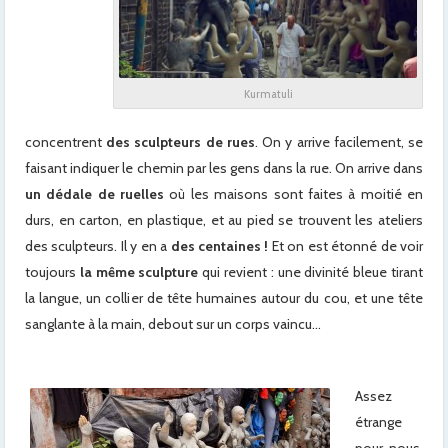
Kurmatuli
concentrent
des sculpteurs de rues
. On y arrive facilement, se
faisant indiquer le chemin par les gens dans la rue. On arrive dans
un dédale de ruelles
où les maisons sont faites à moitié en
durs, en carton, en plastique, et au pied se trouvent les ateliers
des sculpteurs. Il y en a
des centaines !
Et on est étonné de voir
toujours
la même sculpture
qui revient : une divinité bleue tirant
la langue, un collier de tête humaines autour du cou, et une tête
sanglante à la main, debout sur un corps vaincu…
Assez
étrange
pour nous,