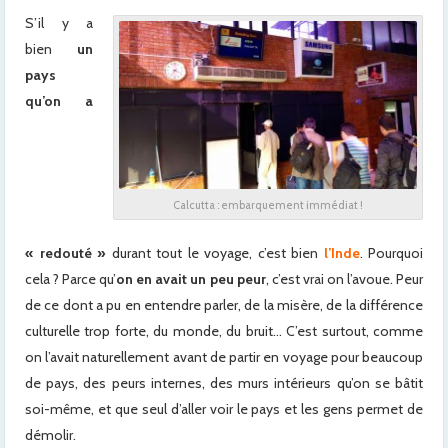
S’il y a
bien
un
pays
qu’on a
Calcutta : embarquement immédiat !
« redouté »
durant tout le voyage, c’est bien
l’Inde
. Pourquoi
cela ? Parce qu’
on en avait un peu peur
, c’est vrai on l’avoue. Peur
de ce dont a pu en entendre parler, de la misère, de la différence
culturelle trop forte, du monde, du bruit… C’est surtout, comme
on l’avait naturellement avant de partir en voyage pour beaucoup
de pays, des peurs internes, des murs intérieurs qu’on se bâtit
soi-même, et que seul d’aller voir le pays et les gens permet de
démolir.