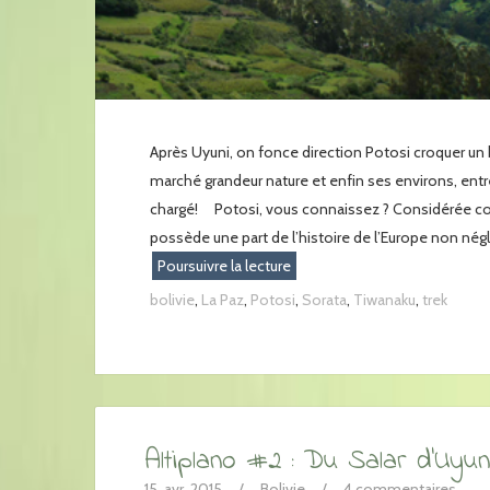
Après Uyuni, on fonce direction Potosi croquer un bo
marché grandeur nature et enfin ses environs, entr
chargé! Potosi, vous connaissez ? Considérée comm
possède une part de l’histoire de l’Europe non négli
Poursuivre la lecture
bolivie
,
La Paz
,
Potosi
,
Sorata
,
Tiwanaku
,
trek
Altiplano #2 : Du Salar d’Uyu
15. avr. 2015
/
Bolivie
/
4 commentaires