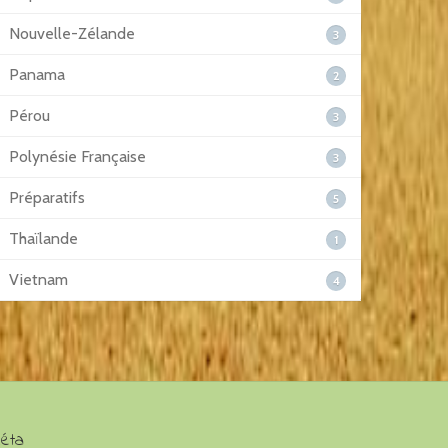
Nouvelle-Zélande
3
Panama
2
Pérou
3
Polynésie Française
3
Préparatifs
5
Thaïlande
1
Vietnam
4
éta