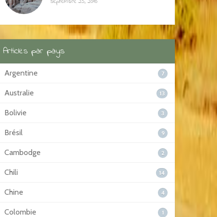
septembre 25, 2016
Articles par pays
Argentine
7
Australie
13
Bolivie
3
Brésil
9
Cambodge
2
Chili
14
Chine
4
Colombie
1