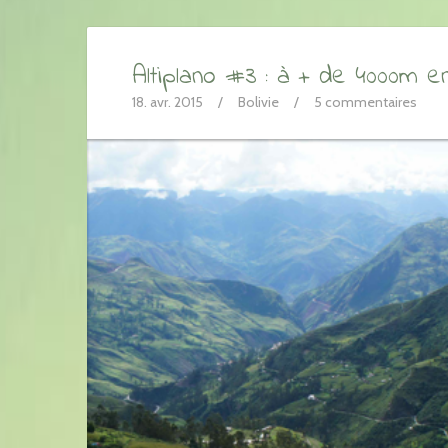
Altiplano #3 : à + de 4000m e
18. avr. 2015
/
Bolivie
/
5 commentaires