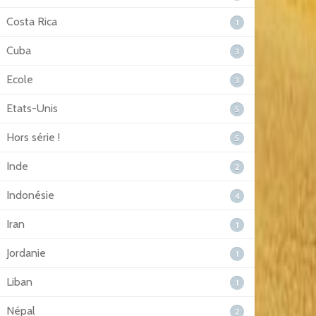
Costa Rica
1
Cuba
3
Ecole
3
Etats-Unis
5
Hors série !
5
Inde
2
Indonésie
4
Iran
1
Jordanie
1
Liban
1
Népal
2