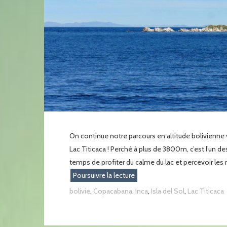
On continue notre parcours en altitude bolivienne v
Lac Titicaca ! Perché à plus de 3800m, c’est l’un de
temps de profiter du calme du lac et percevoir les
Poursuivre la lecture
bolivie
,
Copacabana
,
Inca
,
Isla del Sol
,
Lac Titicaca