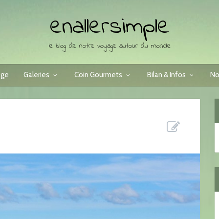
enallersimple
le blog de notre voyage autour du monde
age
Galeries
Coin Gourmets
Bilan & Infos
No