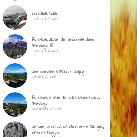
Incredible India !
novembre 19, 2016
Au Népal, 280km de randonnée dans
l’Himalaya !!!
novembre 5, 2016
Une semaine à Pékin – Beijing
octobre 28, 2016
Au Népal, la veille de notre départ dans
l’Himalaya
septembre 27, 2016
Un bon condensé de Chine entre Chengdu,
Xi’an et Pingyao