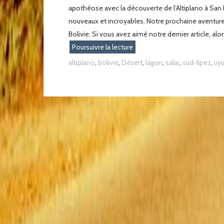
apothéose avec la découverte de l’Altiplano à S
nouveaux et incroyables. Notre prochaine aventure s
Bolivie. Si vous avez aimé notre dernier article, alors
Poursuivre la lecture
altiplano
,
bolivie
,
Désert
,
lagon
,
salar
,
sud-lipez
,
uyu