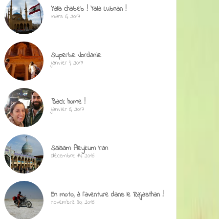
Yalla chabeb ! Yalla Lubnan !
mars 6, 2017
Superbe Jordanie
janvier 9, 2017
Back home !
janvier 6, 2017
Salaam Aleykum Iran
décembre 14, 2016
En moto, à l’aventure dans le Rajasthan !
novembre 30, 2016