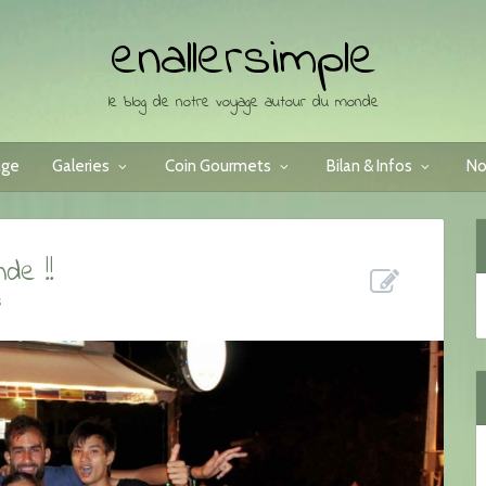
enallersimple
le blog de notre voyage autour du monde
age
Galeries
Coin Gourmets
Bilan & Infos
No
de !!
s