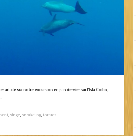
article sur notre excursion en juin dernier sur l’Isla Coiba,
..
pent
,
singe
,
snorkeling
,
tortues