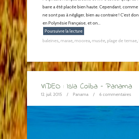
barre a été placée bien haute. Cependant, comme b
ne sont pas à négliger, bien au contraire ! C’est d
en Polynésie Française, et on...
Poursuivre la lecture
baleines
,
marae
,
moorea
,
musée
,
plage de temae
,
VIDEO : Isla Coiba – Panama
12. juil. 2015
/
Panama
/
6 commentaires