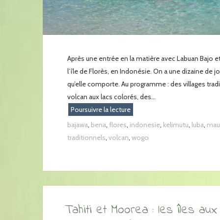
Après une entrée en la matière avec Labuan Bajo e
l’île de Florès, en Indonésie. On a une dizaine de jo
qu’elle comporte. Au programme : des villages tradi
volcan aux lacs colorés, des...
Poursuivre la lecture
bajawa
,
bena
,
flores
,
indonesie
,
kelimutu
,
luba
,
mau
traditionnels
,
volcan
,
wogo
Tahiti et Moorea : les îles aux