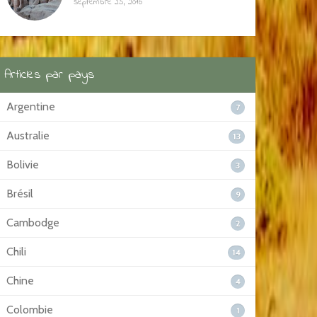
septembre 25, 2016
Articles par pays
Argentine
7
Australie
13
Bolivie
3
Brésil
9
Cambodge
2
Chili
14
Chine
4
Colombie
1