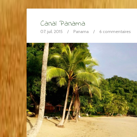
Canal Panama
07. juil. 2015
/
Panama
/
6 commentaires