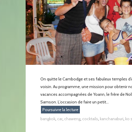
On quitte le Cambodge et ses fabuleux temples d’An
voisin. Au programme, une mission pour obtenir not
vacances accompagnées de Yoann, le frère de Nolw
Samson. L’occasion de faire un petit...
Poursuivre la lecture
bangkok
,
car
,
chaweng
,
cocktails
,
kanchanaburi
,
ko 