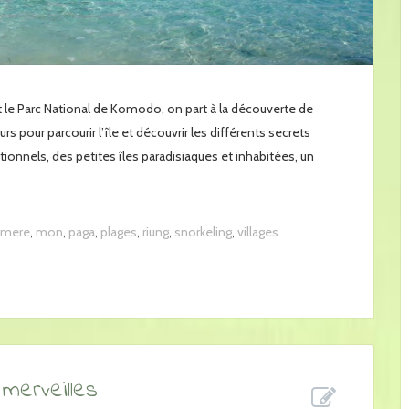
t le Parc National de Komodo, on part à la découverte de
urs pour parcourir l’île et découvrir les différents secrets
tionnels, des petites îles paradisiaques et inhabitées, un
mere
,
mon
,
paga
,
plages
,
riung
,
snorkeling
,
villages
 merveilles