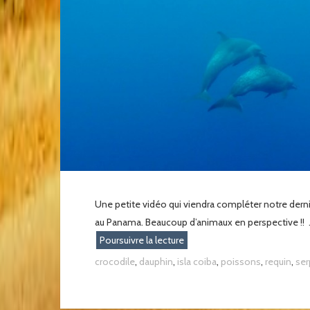
Une petite vidéo qui viendra compléter notre dernier 
au Panama. Beaucoup d’animaux en perspective !! .
Poursuivre la lecture
crocodile
,
dauphin
,
isla coiba
,
poissons
,
requin
,
ser