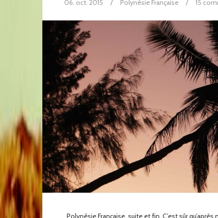
06. oct. 2015
/
Polynésie Française
/
15 com
Polynésie Française, suite et fin. C’est sûr qu’aprè