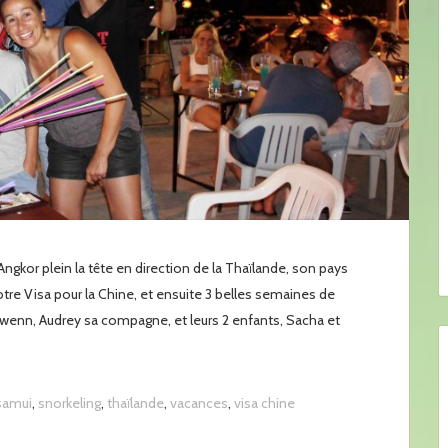
gkor plein la tête en direction de la Thaïlande, son pays
re Visa pour la Chine, et ensuite 3 belles semaines de
enn, Audrey sa compagne, et leurs 2 enfants, Sacha et
samui
,
snorkeling
,
thaïlande
,
vacances
,
visa chine