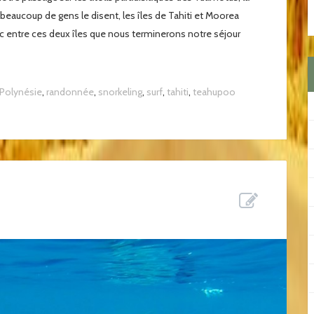
eaucoup de gens le disent, les îles de Tahiti et Moorea
onc entre ces deux îles que nous terminerons notre séjour
Polynésie
,
randonnée
,
snorkeling
,
surf
,
tahiti
,
teahupoo