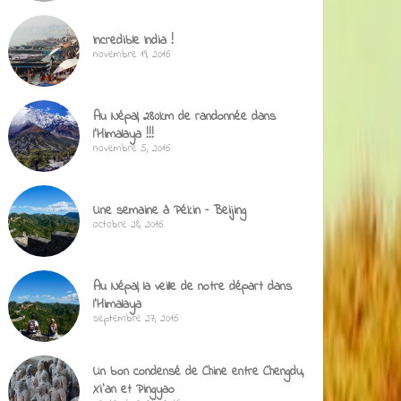
Incredible India !
novembre 19, 2016
Au Népal, 280km de randonnée dans
l’Himalaya !!!
novembre 5, 2016
Une semaine à Pékin – Beijing
octobre 28, 2016
Au Népal, la veille de notre départ dans
l’Himalaya
septembre 27, 2016
Un bon condensé de Chine entre Chengdu,
Xi’an et Pingyao