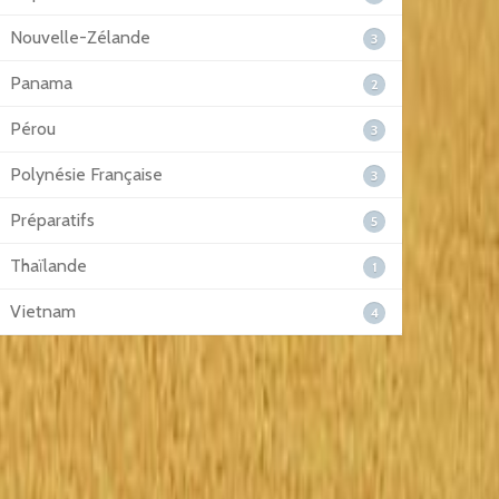
Nouvelle-Zélande
3
Panama
2
Pérou
3
Polynésie Française
3
Préparatifs
5
Thaïlande
1
Vietnam
4