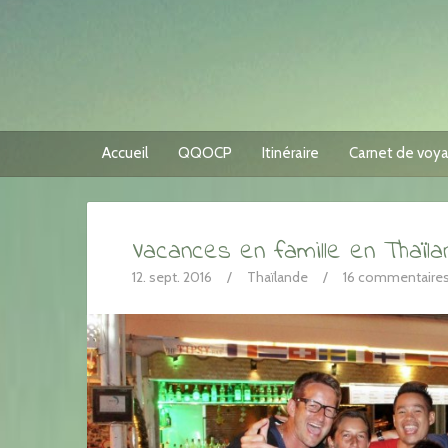
Accueil
QQOCP
Itinéraire
Carnet de voy
Vacances en famille en Thaïlan
12. sept. 2016
/
Thaïlande
/
16 commentaire