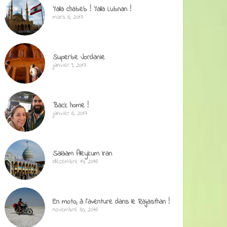
Yalla chabeb ! Yalla Lubnan !
mars 6, 2017
Superbe Jordanie
janvier 9, 2017
Back home !
janvier 6, 2017
Salaam Aleykum Iran
décembre 14, 2016
En moto, à l’aventure dans le Rajasthan !
novembre 30, 2016