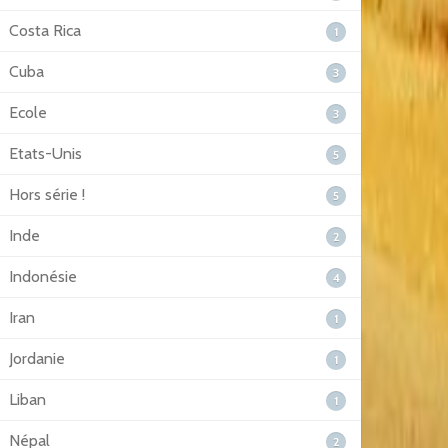
Costa Rica
1
Cuba
3
Ecole
3
Etats-Unis
5
Hors série !
5
Inde
2
Indonésie
4
Iran
1
Jordanie
1
Liban
1
Népal
2