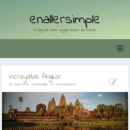
enallersimple
le blog de notre voyage autour du monde
Incroyable Angkor
02. sept. 2016
Cambodge
13 commentaires