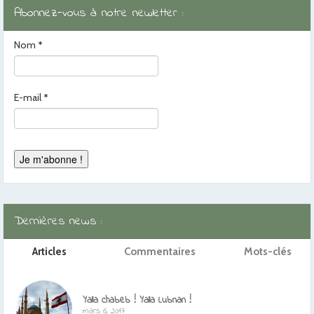
Abonnez-vous à notre newletter :
Nom
*
E-mail
*
Dernières news :
Articles
Commentaires
Mots-clés
Yalla chabeb ! Yalla Lubnan !
mars 6, 2017