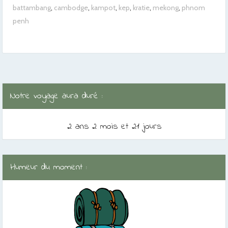
battambang
,
cambodge
,
kampot
,
kep
,
kratie
,
mekong
,
phnom
penh
Notre voyage aura duré :
2 ans 2 mois et 21 jours
Humeur du moment :