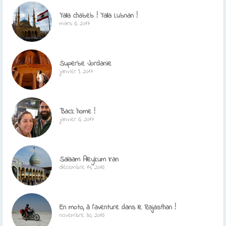
Yalla chabeb ! Yalla Lubnan !
mars 6, 2017
Superbe Jordanie
janvier 9, 2017
Back home !
janvier 6, 2017
Salaam Aleykum Iran
décembre 14, 2016
En moto, à l’aventure dans le Rajasthan !
novembre 30, 2016