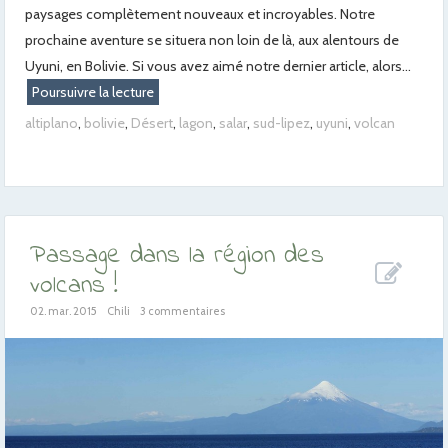
paysages complètement nouveaux et incroyables. Notre
prochaine aventure se situera non loin de là, aux alentours de
Uyuni, en Bolivie. Si vous avez aimé notre dernier article, alors...
Poursuivre la lecture
altiplano
,
bolivie
,
Désert
,
lagon
,
salar
,
sud-lipez
,
uyuni
,
volcan
Passage dans la région des
volcans !
02. mar. 2015
Chili
3 commentaires