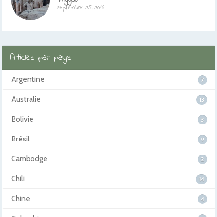
Pingyao
septembre 25, 2016
Articles par pays
Argentine
7
Australie
13
Bolivie
3
Brésil
9
Cambodge
2
Chili
14
Chine
4