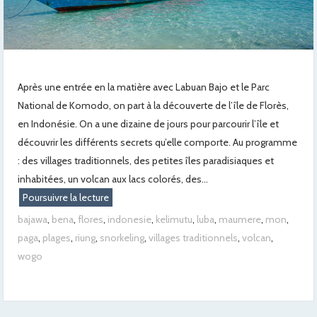
Après une entrée en la matière avec Labuan Bajo et le Parc
National de Komodo, on part à la découverte de l’île de Florès,
en Indonésie. On a une dizaine de jours pour parcourir l’île et
découvrir les différents secrets qu’elle comporte. Au programme
: des villages traditionnels, des petites îles paradisiaques et
inhabitées, un volcan aux lacs colorés, des...
Poursuivre la lecture
bajawa
,
bena
,
flores
,
indonesie
,
kelimutu
,
luba
,
maumere
,
mon
,
paga
,
plages
,
riung
,
snorkeling
,
villages traditionnels
,
volcan
,
wogo