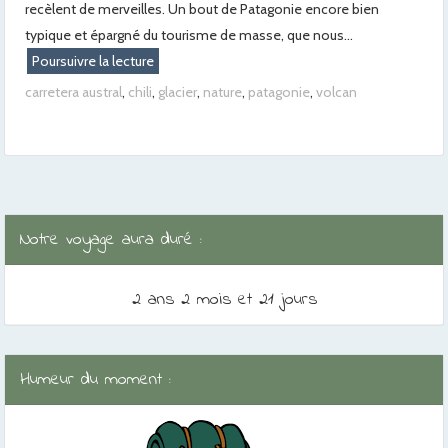
recèlent de merveilles. Un bout de Patagonie encore bien
typique et épargné du tourisme de masse, que nous...
Poursuivre la lecture
carretera austral
,
chili
,
glacier
,
nature
,
patagonie
,
volcan
Notre voyage aura duré :
2 ans 2 mois et 21 jours
Humeur du moment :