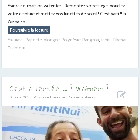
Française, mais on va tenter… Remontez votre siège, bouclez
votre ceinture et mettez vos lunettes de soleil ! C’est parti !! Ia
Orana en...
Poursuivre la lecture
Fakarava
,
Papeete
,
plongée
,
Polynésie
,
Rangiroa
,
tahiti
,
Tikehau
,
Tuamotu
C’est la rentrée … ? Vraiment ?
03. sept. 2015
Polynésie Française
7 commentaires