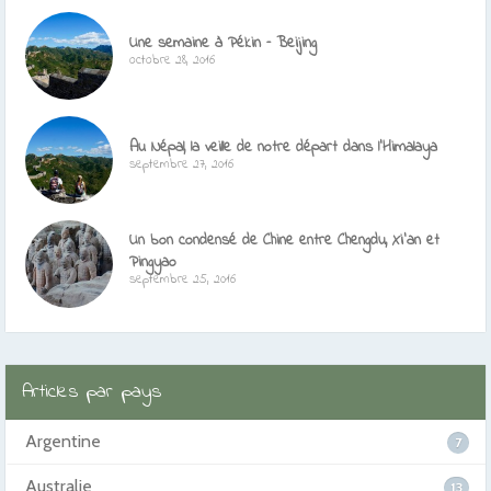
Une semaine à Pékin – Beijing
octobre 28, 2016
Au Népal, la veille de notre départ dans l’Himalaya
septembre 27, 2016
Un bon condensé de Chine entre Chengdu, Xi’an et
Pingyao
septembre 25, 2016
Articles par pays
Argentine
7
Australie
13