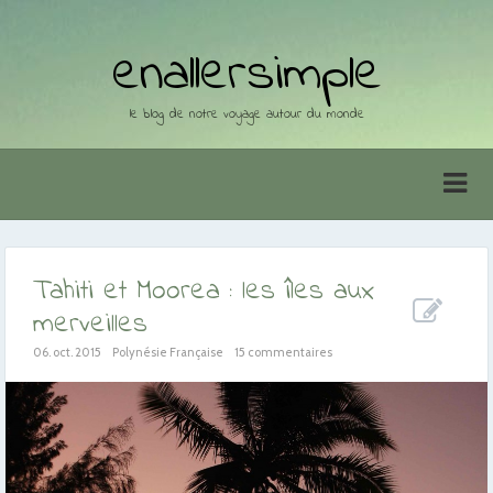
enallersimple
le blog de notre voyage autour du monde
Tahiti et Moorea : les îles aux
merveilles
06. oct. 2015
Polynésie Française
15 commentaires