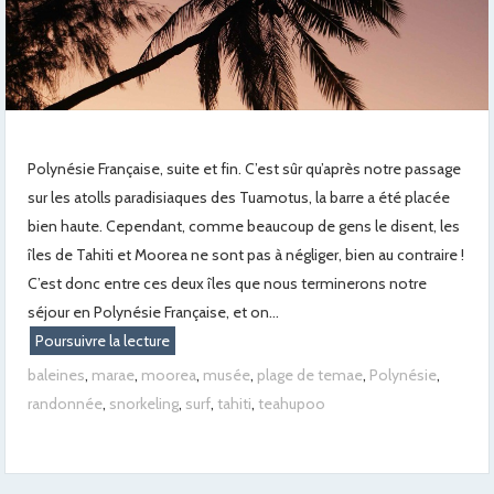
Polynésie Française, suite et fin. C’est sûr qu’après notre passage
sur les atolls paradisiaques des Tuamotus, la barre a été placée
bien haute. Cependant, comme beaucoup de gens le disent, les
îles de Tahiti et Moorea ne sont pas à négliger, bien au contraire !
C’est donc entre ces deux îles que nous terminerons notre
séjour en Polynésie Française, et on...
Poursuivre la lecture
baleines
,
marae
,
moorea
,
musée
,
plage de temae
,
Polynésie
,
randonnée
,
snorkeling
,
surf
,
tahiti
,
teahupoo