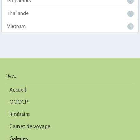
Préparatifs
5
Thaïlande
1
Vietnam
4
Menu
Accueil
QQOCP
Itinéraire
Carnet de voyage
Galeries