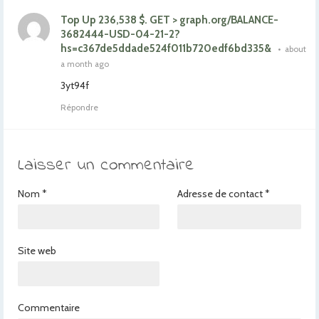
Top Up 236,538 $. GET > graph.org/BALANCE-
3682444-USD-04-21-2?
hs=c367de5ddade524f011b720edf6bd335&
•
about
a month ago
3yt94f
Répondre
Laisser un commentaire
Nom
*
Adresse de contact
*
Site web
Commentaire