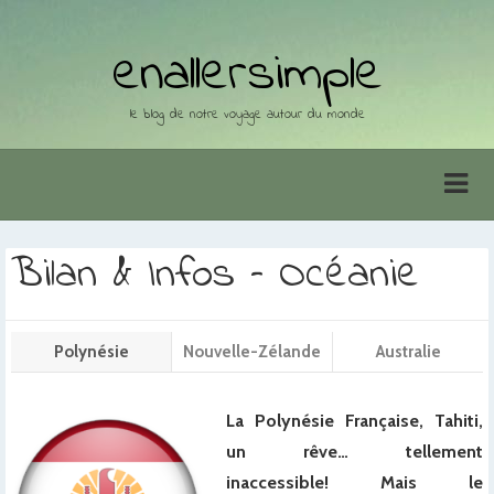
enallersimple
le blog de notre voyage autour du monde
Bilan & Infos – Océanie
Polynésie
Nouvelle-Zélande
Australie
La Polynésie Française, Tahiti,
un rêve… tellement
inaccessible! Mais le