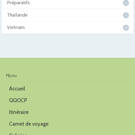
Préparatifs
5
Thaïlande
1
Vietnam
4
Menu
Accueil
QQOCP
Itinéraire
Carnet de voyage