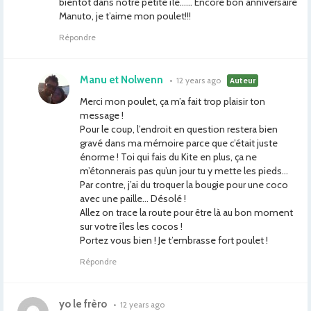
bientôt dans notre petite île…… Encore bon anniversaire
Manuto, je t’aime mon poulet!!!
Répondre
Manu et Nolwenn
•
12 years ago
Auteur
Merci mon poulet, ça m’a fait trop plaisir ton
message !
Pour le coup, l’endroit en question restera bien
gravé dans ma mémoire parce que c’était juste
énorme ! Toi qui fais du Kite en plus, ça ne
m’étonnerais pas qu’un jour tu y mette les pieds…
Par contre, j’ai du troquer la bougie pour une coco
avec une paille… Désolé !
Allez on trace la route pour être là au bon moment
sur votre îles les cocos !
Portez vous bien ! Je t’embrasse fort poulet !
Répondre
yo le frèro
•
12 years ago