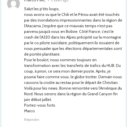
Marco PIAC
•
11 years ago
Salut les p’tits loups,
nous avons vu que le Chili et le Pérou avait été touchés
par des inondations impressionnantes dans la région de
l’Atacama. J’espère que ce mauvais temps n’est pas
parvenu jusqu’à vous en Bolivie. Côté France, c’est le
crash de l’A320 dans les Alpes précipité sur la montagne
par le co pilote suicidaire, politiquement ils essaient de
nous persuader que les élections départementales sont
de portée planétaire.
Pour le boulot, nous sommes toujours en
transformation avec les transferts de trafics du HUB. Du
coup, à priori, ce sera mon dernier poste. Après, je
pourrai faire comme vous, le globe trotter. Demain nous
cassons la croûte au restau pour le départ de Christian.
Voilà pour les news. Bonne remontée vers l’Amérique du
Nord. Nous serons dans la région du Grand Canyon fin
juin début juillet.
Portez-vous forts
Marco
Répondre