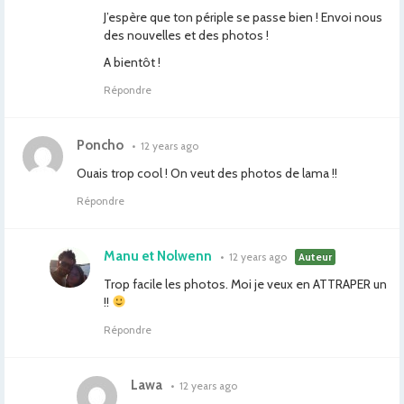
J’espère que ton périple se passe bien ! Envoi nous
des nouvelles et des photos !
A bientôt !
Répondre
Poncho
•
12 years ago
Ouais trop cool ! On veut des photos de lama !!
Répondre
Manu et Nolwenn
•
12 years ago
Auteur
Trop facile les photos. Moi je veux en ATTRAPER un
!!
Répondre
Lawa
•
12 years ago