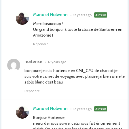
Manu et Nolwenn
•
12 years ago
Auteur
Merci beaucoup !
Un grand bonjour à toute la classe de Santarem en
Amazonie !
Répondre
hortense
•
12 years ago
bonjoure je suis hortense en CM1_CM2 de charcot je
suis votre carnet de voyages avec plaisire jai bien aime le
sable blanc c’est beau
Répondre
Manu et Nolwenn
•
12 years ago
Auteur
Bonjour Hortense,
merci de nous suivre, cela nous fait énormément