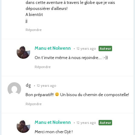
dans cette aventure à travers le globe que je vais
dépoussiérer d’ailleurs!
A bientôt
jj
Répondre
Manu et Nolwenn
•
12 years ago
Auteur
On t’invite même à nous rejoindre…. :-))
Répondre
dg
•
12 years ago
Bon préparatif!!
Un bisou du chemin de compostelle!
Répondre
Manu et Nolwenn
•
12 years ago
Auteur
Merci mon cher Djé !