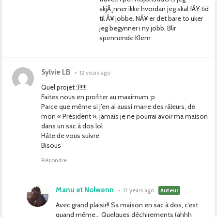
skjÃ¸nner ikke hvordan jeg skal fÃ¥ tid
til Ã¥ jobbe. NÃ¥ er det bare to uker
jeg begynner i ny jobb. Blir
spennende.Klem
Sylvie LB
•
12 years ago
Quel projet :)!!!!!
Faites nous en profiter au maximum :p
Parce que même si j’en ai aussi marre des râleurs, de
mon « Président », jamais je ne pourrai avoir ma maison
dans un sac à dos lol
Hâte de vous suivre
Bisous
Répondre
Manu et Nolwenn
•
12 years ago
Auteur
Avec grand plaisir!! Sa maison en sac à dos, c’est
quand même… Quelques déchirements (ahhh