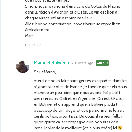
que vous avez le temps.
Sinon, nous revenons d’une cure de Cotes du Rhône
dans la région d’Avignon et d’Uzès. Le vin est bon à
chaque virage et l’air est bien meilleur.
Allez, bonne continuation, soyez heureux et profitez.
Amicalement
Marc
Répondre
Manu et Nolwenn
•
11 years ago
Auteur
Salut Marco,
merci de nous faire partager tes escapades dans les
régions viticoles de France. Je t’avoue que cela nous
manque un peu, bien que nous ayons été plutôt
bien servis au Chili et en Argentine. On est à Potosi
en Bolivie, et on apprend que la Bolivie produit
beaucoup de vin rouge, et que personne ne le sait
car ils ne l’exportent pas. Du coup, il va bien falloir
qu’on goute ça, accompagné d’un bon steak de
lama, la viande la meilleure (et la plus chère) ici