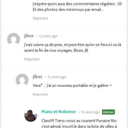
J’espère qu’on aura des commentaires réguliers :-)))
Et des photos des minimoys par email…
Répondre
jibus
•
12 years ago
J’vais suivre ça de pres, et peut être qu’on se fera ici ou là
avant la fin de nos voyages. Bises, JB
Répondre
jibus
•
12 years ago
Vera* … J’ai un nouveau portable et je galère –‘
Répondre
Manu et Nolwenn
•
12 years ago
Auteur
Claro!!!! Tiens-nous au courant! Punaise Rio
c’est génial, inscrit le dans ta liste de villes à