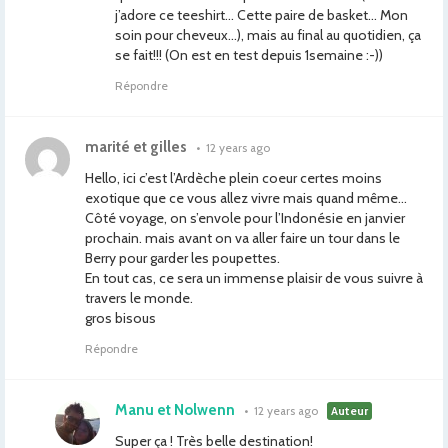
j’adore ce teeshirt… Cette paire de basket… Mon
soin pour cheveux…), mais au final au quotidien, ça
se fait!!! (On est en test depuis 1semaine :-))
Répondre
marité et gilles
•
12 years ago
Hello, ici c’est l’Ardèche plein coeur certes moins
exotique que ce vous allez vivre mais quand même…
Côté voyage, on s’envole pour l’Indonésie en janvier
prochain. mais avant on va aller faire un tour dans le
Berry pour garder les poupettes.
En tout cas, ce sera un immense plaisir de vous suivre à
travers le monde.
gros bisous
Répondre
Manu et Nolwenn
•
12 years ago
Auteur
Super ça ! Très belle destination!