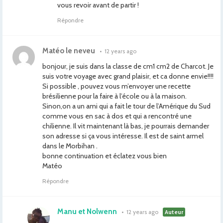
vous revoir avant de partir !
Répondre
Matéo le neveu
•
12 years ago
bonjour, je suis dans la classe de cm1 cm2 de Charcot. Je
suis votre voyage avec grand plaisir, et ca donne envie!!!!
Si possible , pouvez vous m’envoyer une recette
brésilienne pour la faire à l’école ou à la maison.
Sinon,on a un ami qui a fait le tour de l’Amérique du Sud
comme vous en sac à dos et qui a rencontré une
chilienne. Il vit maintenant là bas, je pourrais demander
son adresse si ça vous intéresse. Il est de saint armel
dans le Morbihan .
bonne continuation et éclatez vous bien
Matéo
Répondre
Manu et Nolwenn
•
12 years ago
Auteur