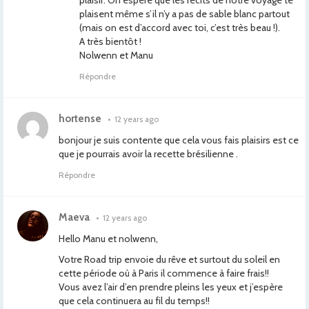
plaisir. On espère que les récits de notre voyage te
plaisent même s’il n’y a pas de sable blanc partout
(mais on est d’accord avec toi, c’est très beau !).
A très bientôt !
Nolwenn et Manu
Répondre
hortense
•
12 years ago
bonjour je suis contente que cela vous fais plaisirs est ce
que je pourrais avoir la recette brésilienne .
Répondre
Maeva
•
12 years ago
Hello Manu et nolwenn,
Votre Road trip envoie du rêve et surtout du soleil en
cette période où à Paris il commence à faire frais!!
Vous avez l’air d’en prendre pleins les yeux et j’espère
que cela continuera au fil du temps!!