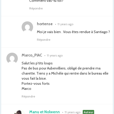
Comment vas-tu toi?
Répondre
hortense
•
11 years ago
Moi je vais bien . Vous êtes rendue à Santiago ?
Répondre
Marco_PIAC
•
11 years ago
Salut les p’tits loups
Pas de bus pour Aubervilliers, obligé de prendre ma
charette. Tiens y a Michèle qui rentre dans le bureau elle
vous fait la bise.
Portez-vous forts
Marco
Répondre
Manu et Nolwenn
•
11 years ago
Auteur