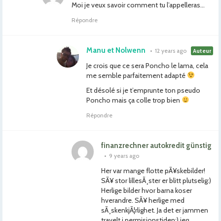
Moi je veux savoir comment tu l’appelleras…
Répondre
Manu et Nolwenn
•
12 years ago
Auteur
Je crois que ce sera Poncho le lama, cela
me semble parfaitement adapté
Et désolé si je t’emprunte ton pseudo
Poncho mais ça colle trop bien
Répondre
finanzrechner autokredit günstig
•
9 years ago
Her var mange flotte pÃ¥skebilder!
SÃ¥ stor lillesÃ¸ster er blitt plutselig:)
Herlige bilder hvor barna koser
hverandre. SÃ¥ herlige med
sÃ¸skenkjÃ¦rlighet. Ja det er jammen
travelt i permisjonstiden:) jeg