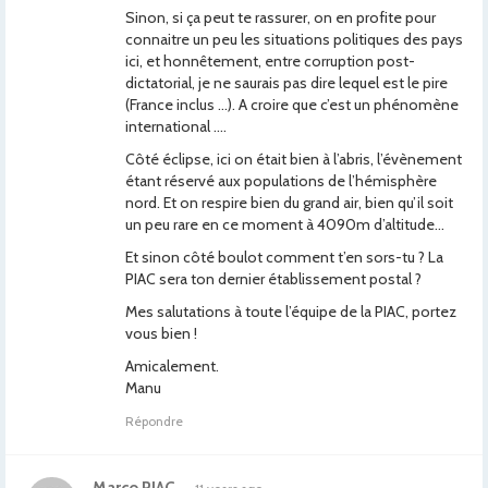
Sinon, si ça peut te rassurer, on en profite pour
connaitre un peu les situations politiques des pays
ici, et honnêtement, entre corruption post-
dictatorial, je ne saurais pas dire lequel est le pire
(France inclus …). A croire que c’est un phénomène
international ….
Côté éclipse, ici on était bien à l’abris, l’évènement
étant réservé aux populations de l’hémisphère
nord. Et on respire bien du grand air, bien qu’il soit
un peu rare en ce moment à 4090m d’altitude…
Et sinon côté boulot comment t’en sors-tu ? La
PIAC sera ton dernier établissement postal ?
Mes salutations à toute l’équipe de la PIAC, portez
vous bien !
Amicalement.
Manu
Répondre