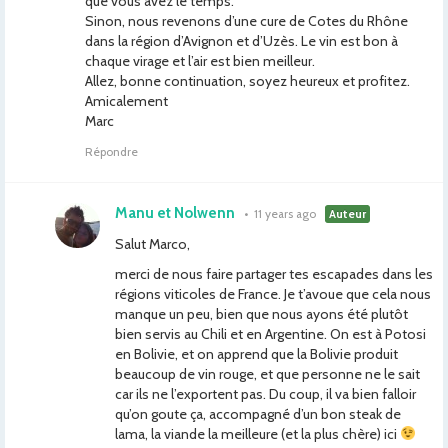
que vous avez le temps.
Sinon, nous revenons d’une cure de Cotes du Rhône
dans la région d’Avignon et d’Uzès. Le vin est bon à
chaque virage et l’air est bien meilleur.
Allez, bonne continuation, soyez heureux et profitez.
Amicalement
Marc
Répondre
Manu et Nolwenn
•
11 years ago
Auteur
Salut Marco,
merci de nous faire partager tes escapades dans les
régions viticoles de France. Je t’avoue que cela nous
manque un peu, bien que nous ayons été plutôt
bien servis au Chili et en Argentine. On est à Potosi
en Bolivie, et on apprend que la Bolivie produit
beaucoup de vin rouge, et que personne ne le sait
car ils ne l’exportent pas. Du coup, il va bien falloir
qu’on goute ça, accompagné d’un bon steak de
lama, la viande la meilleure (et la plus chère) ici