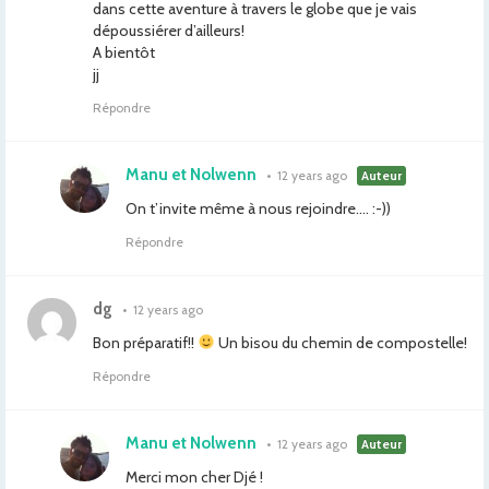
dans cette aventure à travers le globe que je vais
dépoussiérer d’ailleurs!
A bientôt
jj
Répondre
Manu et Nolwenn
•
12 years ago
Auteur
On t’invite même à nous rejoindre…. :-))
Répondre
dg
•
12 years ago
Bon préparatif!!
Un bisou du chemin de compostelle!
Répondre
Manu et Nolwenn
•
12 years ago
Auteur
Merci mon cher Djé !