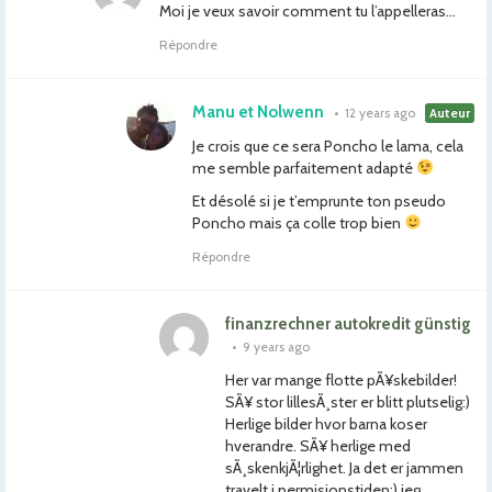
Moi je veux savoir comment tu l’appelleras…
Répondre
Manu et Nolwenn
•
12 years ago
Auteur
Je crois que ce sera Poncho le lama, cela
me semble parfaitement adapté
Et désolé si je t’emprunte ton pseudo
Poncho mais ça colle trop bien
Répondre
finanzrechner autokredit günstig
•
9 years ago
Her var mange flotte pÃ¥skebilder!
SÃ¥ stor lillesÃ¸ster er blitt plutselig:)
Herlige bilder hvor barna koser
hverandre. SÃ¥ herlige med
sÃ¸skenkjÃ¦rlighet. Ja det er jammen
travelt i permisjonstiden:) jeg