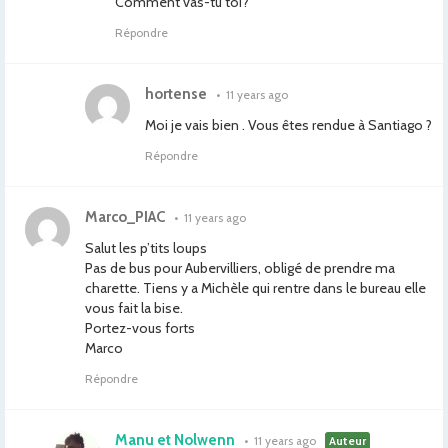
Comment vas-tu toi?
Répondre
hortense
•
11 years ago
Moi je vais bien . Vous êtes rendue à Santiago ?
Répondre
Marco_PIAC
•
11 years ago
Salut les p’tits loups
Pas de bus pour Aubervilliers, obligé de prendre ma
charette. Tiens y a Michèle qui rentre dans le bureau elle
vous fait la bise.
Portez-vous forts
Marco
Répondre
Manu et Nolwenn
•
11 years ago
Auteur