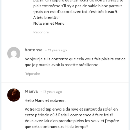
plaisir. On espère que les récits de notre voyage te
plaisent même s’il n’y a pas de sable blanc partout
(mais on est d’accord avec toi, c’est très beau !).
A très bientôt !
Nolwenn et Manu
Répondre
hortense
•
12 years ago
bonjour je suis contente que cela vous fais plaisirs est ce
que je pourrais avoir la recette brésilienne .
Répondre
Maeva
•
12 years ago
Hello Manu et nolwenn,
Votre Road trip envoie du rêve et surtout du soleil en
cette période où à Paris il commence à faire frais!!
Vous avez l’air d’en prendre pleins les yeux et j’espère
que cela continuera au fil du temps!!