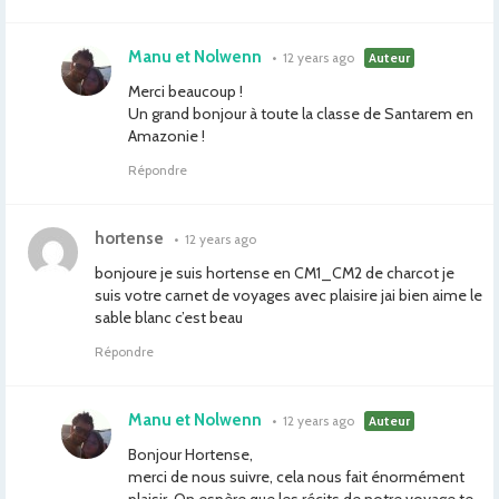
Manu et Nolwenn
•
12 years ago
Auteur
Merci beaucoup !
Un grand bonjour à toute la classe de Santarem en
Amazonie !
Répondre
hortense
•
12 years ago
bonjoure je suis hortense en CM1_CM2 de charcot je
suis votre carnet de voyages avec plaisire jai bien aime le
sable blanc c’est beau
Répondre
Manu et Nolwenn
•
12 years ago
Auteur
Bonjour Hortense,
merci de nous suivre, cela nous fait énormément