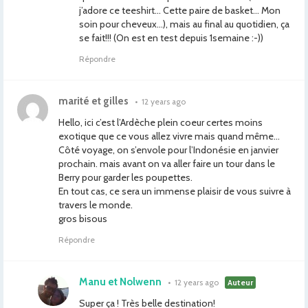
j’adore ce teeshirt… Cette paire de basket… Mon
soin pour cheveux…), mais au final au quotidien, ça
se fait!!! (On est en test depuis 1semaine :-))
Répondre
marité et gilles
•
12 years ago
Hello, ici c’est l’Ardèche plein coeur certes moins
exotique que ce vous allez vivre mais quand même…
Côté voyage, on s’envole pour l’Indonésie en janvier
prochain. mais avant on va aller faire un tour dans le
Berry pour garder les poupettes.
En tout cas, ce sera un immense plaisir de vous suivre à
travers le monde.
gros bisous
Répondre
Manu et Nolwenn
•
12 years ago
Auteur
Super ça ! Très belle destination!