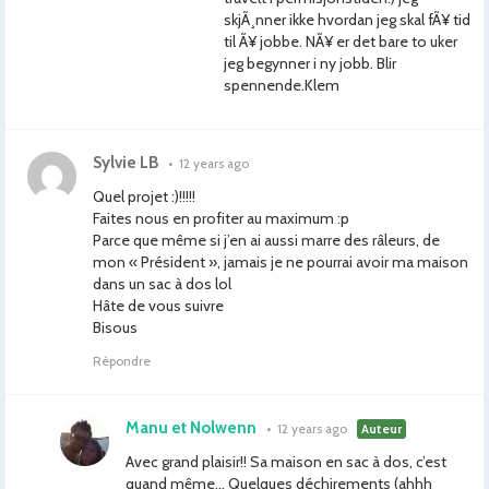
skjÃ¸nner ikke hvordan jeg skal fÃ¥ tid
til Ã¥ jobbe. NÃ¥ er det bare to uker
jeg begynner i ny jobb. Blir
spennende.Klem
Sylvie LB
•
12 years ago
Quel projet :)!!!!!
Faites nous en profiter au maximum :p
Parce que même si j’en ai aussi marre des râleurs, de
mon « Président », jamais je ne pourrai avoir ma maison
dans un sac à dos lol
Hâte de vous suivre
Bisous
Répondre
Manu et Nolwenn
•
12 years ago
Auteur
Avec grand plaisir!! Sa maison en sac à dos, c’est
quand même… Quelques déchirements (ahhh