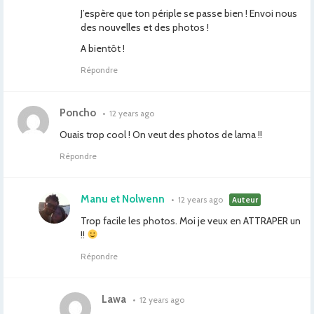
J’espère que ton périple se passe bien ! Envoi nous
des nouvelles et des photos !
A bientôt !
Répondre
Poncho
•
12 years ago
Ouais trop cool ! On veut des photos de lama !!
Répondre
Manu et Nolwenn
•
12 years ago
Auteur
Trop facile les photos. Moi je veux en ATTRAPER un
!!
Répondre
Lawa
•
12 years ago