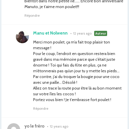
bientôt dans notre petite île…… Encore bon anniversaire
Manuto, je t’aime mon poulet!!!
Répondre
Manu et Nolwenn
•
12 years ago
Auteur
Merci mon poulet, ça m’a fait trop plaisir ton
message !
Pour le coup, l’endroit en question restera bien
gravé dans ma mémoire parce que c’était juste
énorme ! Toi qui fais du Kite en plus, ça ne
m’étonnerais pas qu’un jour tu y mette les pieds…
Par contre, j’ai du troquer la bougie pour une coco
avec une paille… Désolé !
Allez on trace la route pour être là au bon moment
sur votre îles les cocos !
Portez vous bien ! Je t’embrasse fort poulet !
Répondre
yo le frèro
•
12 years ago