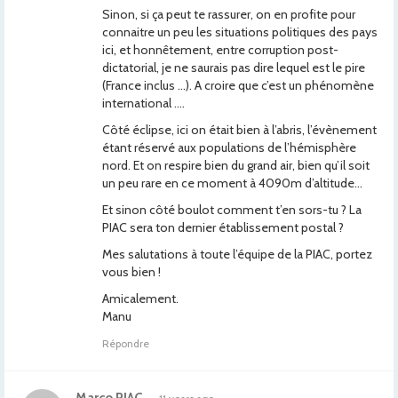
Sinon, si ça peut te rassurer, on en profite pour
connaitre un peu les situations politiques des pays
ici, et honnêtement, entre corruption post-
dictatorial, je ne saurais pas dire lequel est le pire
(France inclus …). A croire que c’est un phénomène
international ….
Côté éclipse, ici on était bien à l’abris, l’évènement
étant réservé aux populations de l’hémisphère
nord. Et on respire bien du grand air, bien qu’il soit
un peu rare en ce moment à 4090m d’altitude…
Et sinon côté boulot comment t’en sors-tu ? La
PIAC sera ton dernier établissement postal ?
Mes salutations à toute l’équipe de la PIAC, portez
vous bien !
Amicalement.
Manu
Répondre