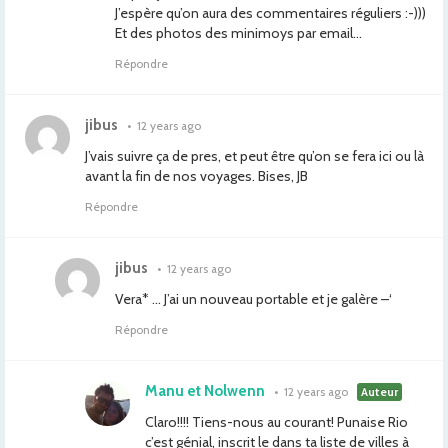
J’espère qu’on aura des commentaires réguliers :-)))
Et des photos des minimoys par email…
Répondre
jibus
•
12 years ago
J’vais suivre ça de pres, et peut être qu’on se fera ici ou là
avant la fin de nos voyages. Bises, JB
Répondre
jibus
•
12 years ago
Vera* … J’ai un nouveau portable et je galère –‘
Répondre
Manu et Nolwenn
•
12 years ago
Auteur
Claro!!!! Tiens-nous au courant! Punaise Rio
c’est génial, inscrit le dans ta liste de villes à