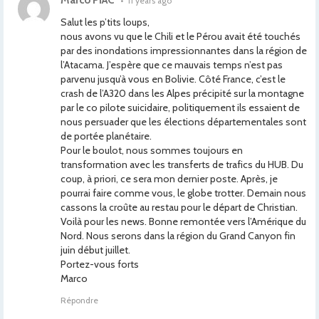
Marco PIAC
•
11 years ago
Salut les p’tits loups,
nous avons vu que le Chili et le Pérou avait été touchés
par des inondations impressionnantes dans la région de
l’Atacama. J’espère que ce mauvais temps n’est pas
parvenu jusqu’à vous en Bolivie. Côté France, c’est le
crash de l’A320 dans les Alpes précipité sur la montagne
par le co pilote suicidaire, politiquement ils essaient de
nous persuader que les élections départementales sont
de portée planétaire.
Pour le boulot, nous sommes toujours en
transformation avec les transferts de trafics du HUB. Du
coup, à priori, ce sera mon dernier poste. Après, je
pourrai faire comme vous, le globe trotter. Demain nous
cassons la croûte au restau pour le départ de Christian.
Voilà pour les news. Bonne remontée vers l’Amérique du
Nord. Nous serons dans la région du Grand Canyon fin
juin début juillet.
Portez-vous forts
Marco
Répondre