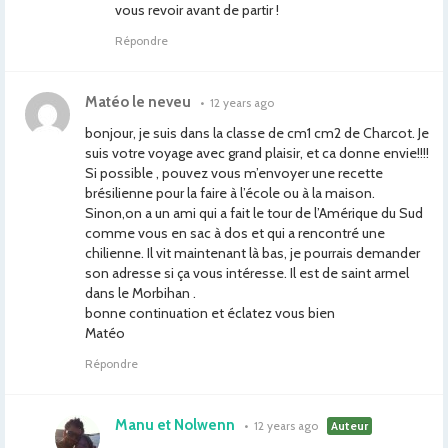
vous revoir avant de partir !
Répondre
Matéo le neveu
•
12 years ago
bonjour, je suis dans la classe de cm1 cm2 de Charcot. Je
suis votre voyage avec grand plaisir, et ca donne envie!!!!
Si possible , pouvez vous m’envoyer une recette
brésilienne pour la faire à l’école ou à la maison.
Sinon,on a un ami qui a fait le tour de l’Amérique du Sud
comme vous en sac à dos et qui a rencontré une
chilienne. Il vit maintenant là bas, je pourrais demander
son adresse si ça vous intéresse. Il est de saint armel
dans le Morbihan .
bonne continuation et éclatez vous bien
Matéo
Répondre
Manu et Nolwenn
•
12 years ago
Auteur