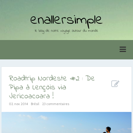
enallersimple
le blog de notre voyage autour du monde
Roadtrip Nordeste #2 : De
Pipa à Lençòis via
Jericoacoara !
02. nov. 2014
Brésil
23 commentaires