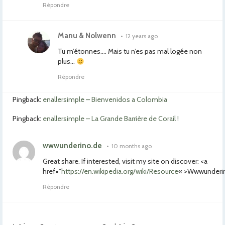
Répondre
Manu & Nolwenn
•
12 years ago
Tu m’étonnes…. Mais tu n’es pas mal logée non
plus…
Répondre
Pingback:
enallersimple – Bienvenidos a Colombia
Pingback:
enallersimple – La Grande Barrière de Corail !
wwwunderino.de
•
10 months ago
Great share. If interested, visit my site on discover: <a
href="
https://en.wikipedia.org/wiki/Resource
« >Wwwunderin
Répondre