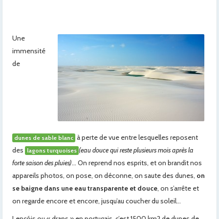
Une
immensité
de
à perte de vue entre lesquelles reposent
dunes de sable blanc
des
(eau douce qui reste plusieurs mois après la
lagons turquoises
forte saison des pluies)
… On reprend nos esprits, et on brandit nos
appareils photos, on pose, on déconne, on saute des dunes,
on
se baigne dans une eau transparente
et douce
, on s’arrête et
on regarde encore et encore, jusqu’au coucher du soleil…
Lençóis ou « draps » en portugais, c’est 1500 km2 de dunes de