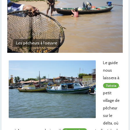
La végétation sur les bords
Le guide
nous
laissera à
,
Tutoia
petit
village de
pêcheur
sur le
delta, où