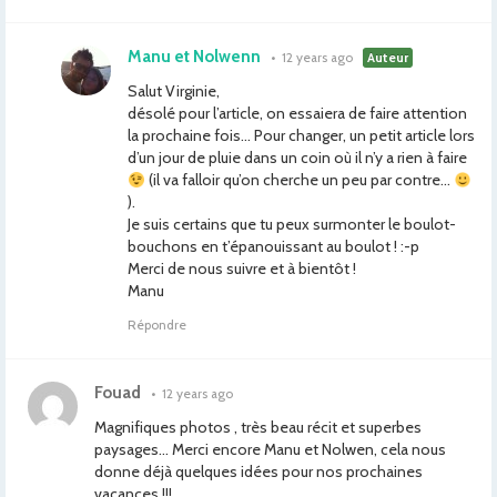
Manu et Nolwenn
•
12 years ago
Auteur
Salut Virginie,
désolé pour l’article, on essaiera de faire attention
la prochaine fois… Pour changer, un petit article lors
d’un jour de pluie dans un coin où il n’y a rien à faire
(il va falloir qu’on cherche un peu par contre…
).
Je suis certains que tu peux surmonter le boulot-
bouchons en t’épanouissant au boulot ! :-p
Merci de nous suivre et à bientôt !
Manu
Répondre
Fouad
•
12 years ago
Magnifiques photos , très beau récit et superbes
paysages… Merci encore Manu et Nolwen, cela nous
donne déjà quelques idées pour nos prochaines
vacances !!!