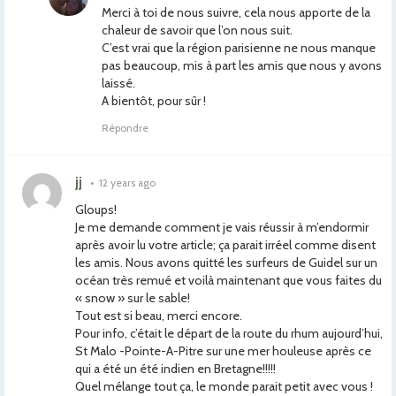
Merci à toi de nous suivre, cela nous apporte de la
chaleur de savoir que l’on nous suit.
C’est vrai que la région parisienne ne nous manque
pas beaucoup, mis à part les amis que nous y avons
laissé.
A bientôt, pour sûr !
Répondre
jj
•
12 years ago
Gloups!
Je me demande comment je vais réussir à m’endormir
après avoir lu votre article; ça parait irréel comme disent
les amis. Nous avons quitté les surfeurs de Guidel sur un
océan très remué et voilà maintenant que vous faites du
« snow » sur le sable!
Tout est si beau, merci encore.
Pour info, c’était le départ de la route du rhum aujourd’hui,
St Malo -Pointe-A-Pitre sur une mer houleuse après ce
qui a été un été indien en Bretagne!!!!!
Quel mélange tout ça, le monde parait petit avec vous !