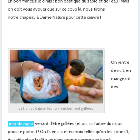
En bon français je dirais : bon c’est que du sable et de l’eau ! Mais
on doit vous avouer que sur ce coup là, nous tirons
notre chapeau à Dame Nature pour cette œuvre !
On rentre
de nuit, en
mangeant
des
Le fruit du Caju, et les noix fraîchement grillées !
venant d’être grillées (et oui, ici l’arbre du cajou
noix de cajou
pousse partout ! On l’a en jus et en noix telles qu’on les connaît),
du sable plein la tête, au sens propre comme au figuré…