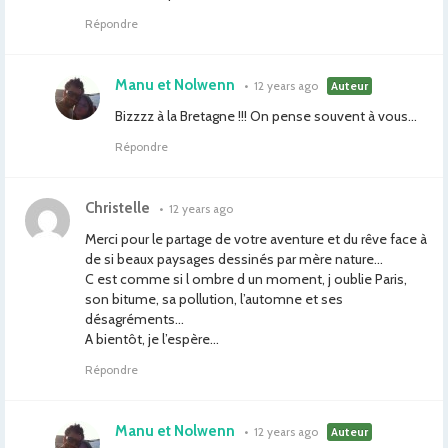
Répondre
Manu et Nolwenn
•
12 years ago
Auteur
Bizzzz à la Bretagne !!! On pense souvent à vous…
Répondre
Christelle
•
12 years ago
Merci pour le partage de votre aventure et du rêve face à
de si beaux paysages dessinés par mère nature…
C est comme si l ombre d un moment, j oublie Paris,
son bitume, sa pollution, l’automne et ses
désagréments…
A bientôt, je l’espère…
Répondre
Manu et Nolwenn
•
12 years ago
Auteur