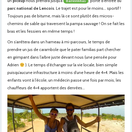
un
pickup
nous prendra jusqu’à
, porte d’entrée du
Barreirinhas
parc national de Lencois
. Le trajet est pour le moins… sportif !
Toujours pas de bitume, mais là ce sont plutôt des micros-
chemins de sable qui traversent la pampa sauvage ! On se fait les
bras et les fessiers en même temps !
On s’arrêtera dans un hameau à mi-parcours, le temps de
prendre un jus de carambole que le pater familias part chercher
en grimpant dans l’arbre juste devant nous (une pensée pour
Adrien
). Le temps d’échanger sur la vie locale, bien simple
puisqu’aucune infrastructure à moins d’une heure de 4×4. Mais les
enfants vont à l’école, un médecin passe une fois par mois, les
chauffeurs de 4×4 apportent des denrées…