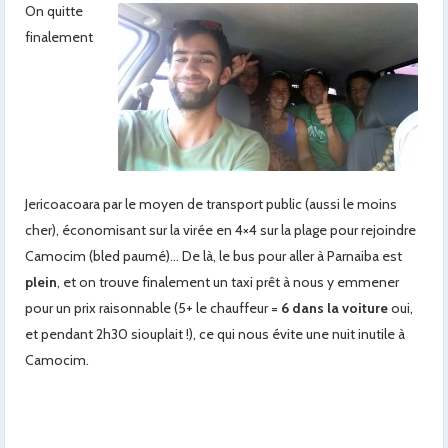
On quitte
finalement
Jericoacoara par le moyen de transport public (aussi le moins
cher), économisant sur la virée en 4×4 sur la plage pour rejoindre
Camocim (bled paumé)… De là, le bus pour aller à Parnaiba est
plein
, et on trouve finalement un taxi prêt à nous y emmener
pour un prix raisonnable (5+ le chauffeur =
6 dans la voiture
oui,
et pendant 2h30 siouplait !), ce qui nous évite une nuit inutile à
Camocim.