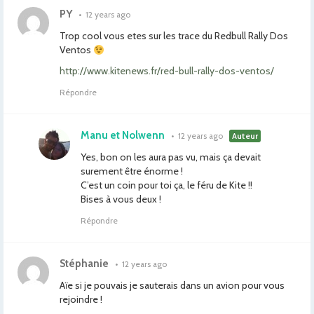
PY
•
12 years ago
Trop cool vous etes sur les trace du Redbull Rally Dos
Ventos
http://www.kitenews.fr/red-bull-rally-dos-ventos/
Répondre
Manu et Nolwenn
•
12 years ago
Auteur
Yes, bon on les aura pas vu, mais ça devait
surement être énorme !
C’est un coin pour toi ça, le féru de Kite !!
Bises à vous deux !
Répondre
Stéphanie
•
12 years ago
Aïe si je pouvais je sauterais dans un avion pour vous
rejoindre !