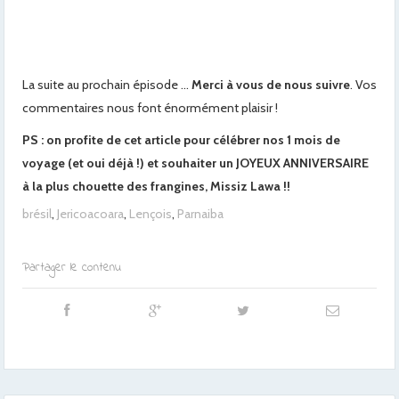
La suite au prochain épisode …
Merci à vous de nous suivre
. Vos
commentaires nous font énormément plaisir !
PS : on profite de cet article pour célébrer nos 1 mois de
voyage (et oui déjà !) et souhaiter un JOYEUX ANNIVERSAIRE
à la plus chouette des frangines, Missiz Lawa !!
brésil
,
Jericoacoara
,
Lençois
,
Parnaiba
Partager le contenu