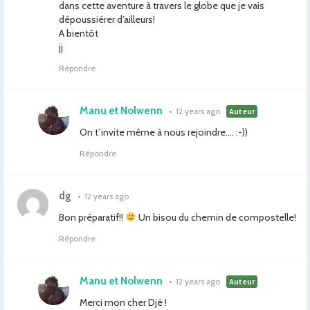
dans cette aventure à travers le globe que je vais
dépoussiérer d’ailleurs!
A bientôt
jj
Répondre
Manu et Nolwenn
•
12 years ago
Auteur
On t’invite même à nous rejoindre…. :-))
Répondre
dg
•
12 years ago
Bon préparatif!!
Un bisou du chemin de compostelle!
Répondre
Manu et Nolwenn
•
12 years ago
Auteur
Merci mon cher Djé !