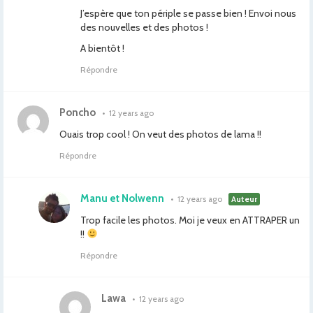
J’espère que ton périple se passe bien ! Envoi nous
des nouvelles et des photos !
A bientôt !
Répondre
Poncho
•
12 years ago
Ouais trop cool ! On veut des photos de lama !!
Répondre
Manu et Nolwenn
•
12 years ago
Auteur
Trop facile les photos. Moi je veux en ATTRAPER un
!!
Répondre
Lawa
•
12 years ago