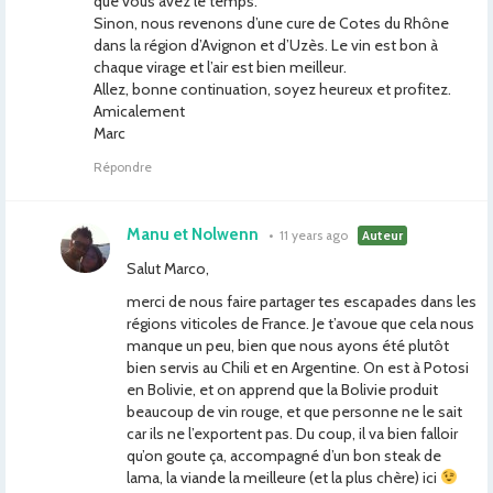
que vous avez le temps.
Sinon, nous revenons d’une cure de Cotes du Rhône
dans la région d’Avignon et d’Uzès. Le vin est bon à
chaque virage et l’air est bien meilleur.
Allez, bonne continuation, soyez heureux et profitez.
Amicalement
Marc
Répondre
Manu et Nolwenn
•
11 years ago
Auteur
Salut Marco,
merci de nous faire partager tes escapades dans les
régions viticoles de France. Je t’avoue que cela nous
manque un peu, bien que nous ayons été plutôt
bien servis au Chili et en Argentine. On est à Potosi
en Bolivie, et on apprend que la Bolivie produit
beaucoup de vin rouge, et que personne ne le sait
car ils ne l’exportent pas. Du coup, il va bien falloir
qu’on goute ça, accompagné d’un bon steak de
lama, la viande la meilleure (et la plus chère) ici