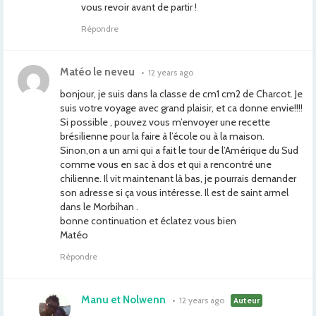
vous revoir avant de partir !
Répondre
Matéo le neveu
•
12 years ago
bonjour, je suis dans la classe de cm1 cm2 de Charcot. Je
suis votre voyage avec grand plaisir, et ca donne envie!!!!
Si possible , pouvez vous m’envoyer une recette
brésilienne pour la faire à l’école ou à la maison.
Sinon,on a un ami qui a fait le tour de l’Amérique du Sud
comme vous en sac à dos et qui a rencontré une
chilienne. Il vit maintenant là bas, je pourrais demander
son adresse si ça vous intéresse. Il est de saint armel
dans le Morbihan .
bonne continuation et éclatez vous bien
Matéo
Répondre
Manu et Nolwenn
•
12 years ago
Auteur