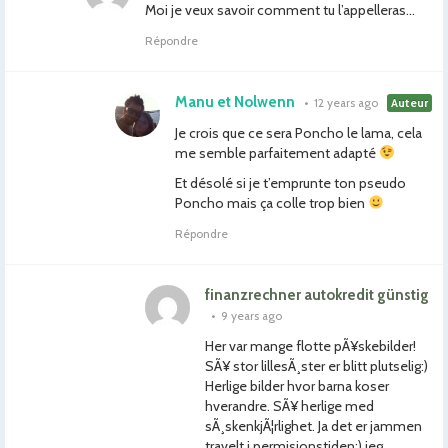
Moi je veux savoir comment tu l’appelleras…
Répondre
Manu et Nolwenn
•
12 years ago
Auteur
Je crois que ce sera Poncho le lama, cela
me semble parfaitement adapté
Et désolé si je t’emprunte ton pseudo
Poncho mais ça colle trop bien
Répondre
finanzrechner autokredit günstig
•
9 years ago
Her var mange flotte pÃ¥skebilder!
SÃ¥ stor lillesÃ¸ster er blitt plutselig:)
Herlige bilder hvor barna koser
hverandre. SÃ¥ herlige med
sÃ¸skenkjÃ¦rlighet. Ja det er jammen
travelt i permisjonstiden:) jeg