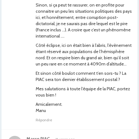
Sinon, si ça peut te rassurer, on en profite pour
connaitre un peu les situations politiques des pays
ici, et honnêtement, entre corruption post-
dictatorial, je ne saurais pas dire lequel est le pire
(France inclus …). A croire que c’est un phénomène
international ….
Côté éclipse, ici on était bien à l’abris, l’évènement
étant réservé aux populations de l’hémisphère
nord. Et on respire bien du grand air, bien qu’il soit
un peu rare en ce moment à 4090m d’altitude…
Et sinon côté boulot comment t’en sors-tu ? La
PIAC sera ton dernier établissement postal ?
Mes salutations à toute l’équipe de la PIAC, portez
vous bien !
Amicalement.
Manu
Répondre