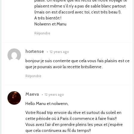
plaisir. On espère que les récits de notre voyage te
plaisent même s’il n’y a pas de sable blanc partout
(mais on est d’accord avec toi, c’est très beau !).
A très bientôt !
Nolwenn et Manu
Répondre
hortense
•
12 years ago
bonjour je suis contente que cela vous fais plaisirs est ce
que je pourrais avoir la recette brésilienne .
Répondre
Maeva
•
12 years ago
Hello Manu et nolwenn,
Votre Road trip envoie du rêve et surtout du soleil en
cette période où à Paris il commence à faire frais!!
Vous avez l’air d’en prendre pleins les yeux et j’espère
que cela continuera au fil du temps!!