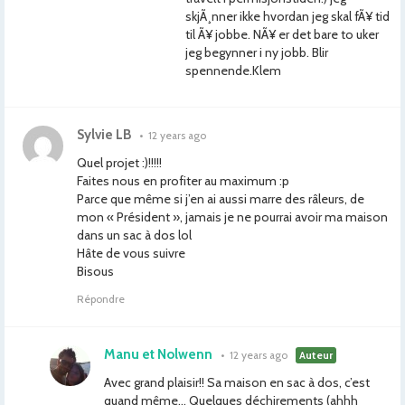
skjÃ¸nner ikke hvordan jeg skal fÃ¥ tid
til Ã¥ jobbe. NÃ¥ er det bare to uker
jeg begynner i ny jobb. Blir
spennende.Klem
Sylvie LB
•
12 years ago
Quel projet :)!!!!!
Faites nous en profiter au maximum :p
Parce que même si j’en ai aussi marre des râleurs, de
mon « Président », jamais je ne pourrai avoir ma maison
dans un sac à dos lol
Hâte de vous suivre
Bisous
Répondre
Manu et Nolwenn
•
12 years ago
Auteur
Avec grand plaisir!! Sa maison en sac à dos, c’est
quand même… Quelques déchirements (ahhh