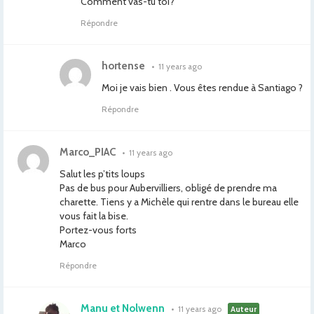
Comment vas-tu toi?
Répondre
hortense
•
11 years ago
Moi je vais bien . Vous êtes rendue à Santiago ?
Répondre
Marco_PIAC
•
11 years ago
Salut les p’tits loups
Pas de bus pour Aubervilliers, obligé de prendre ma
charette. Tiens y a Michèle qui rentre dans le bureau elle
vous fait la bise.
Portez-vous forts
Marco
Répondre
Manu et Nolwenn
•
11 years ago
Auteur