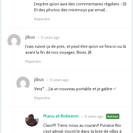
J’espère qu’on aura des commentaires réguliers :-)))
Et des photos des minimoys par email…
Répondre
jibus
•
12 years ago
J’vais suivre ça de pres, et peut être qu’on se fera ici ou là
avant la fin de nos voyages. Bises, JB
Répondre
jibus
•
12 years ago
Vera* … J’ai un nouveau portable et je galère –‘
Répondre
Manu et Nolwenn
•
12 years ago
Auteur
Claro!!!! Tiens-nous au courant! Punaise Rio
c’est génial, inscrit le dans ta liste de villes à