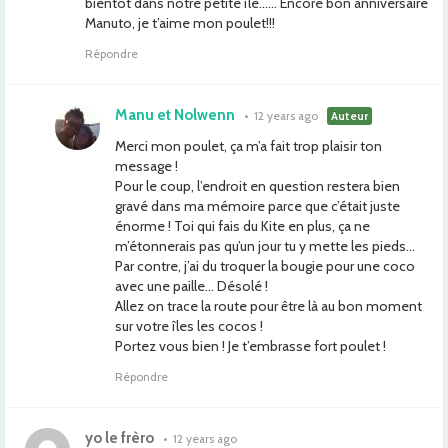
bientôt dans notre petite île…… Encore bon anniversaire
Manuto, je t’aime mon poulet!!!
Répondre
Manu et Nolwenn
•
12 years ago
Auteur
Merci mon poulet, ça m’a fait trop plaisir ton
message !
Pour le coup, l’endroit en question restera bien
gravé dans ma mémoire parce que c’était juste
énorme ! Toi qui fais du Kite en plus, ça ne
m’étonnerais pas qu’un jour tu y mette les pieds…
Par contre, j’ai du troquer la bougie pour une coco
avec une paille… Désolé !
Allez on trace la route pour être là au bon moment
sur votre îles les cocos !
Portez vous bien ! Je t’embrasse fort poulet !
Répondre
yo le frèro
•
12 years ago