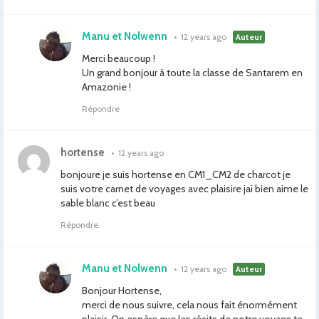
Manu et Nolwenn
•
12 years ago
Auteur
Merci beaucoup !
Un grand bonjour à toute la classe de Santarem en
Amazonie !
Répondre
hortense
•
12 years ago
bonjoure je suis hortense en CM1_CM2 de charcot je
suis votre carnet de voyages avec plaisire jai bien aime le
sable blanc c’est beau
Répondre
Manu et Nolwenn
•
12 years ago
Auteur
Bonjour Hortense,
merci de nous suivre, cela nous fait énormément