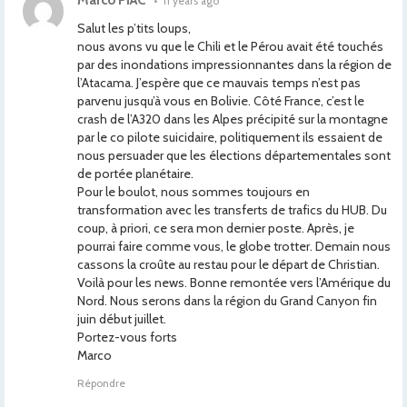
Marco PIAC
•
11 years ago
Salut les p’tits loups,
nous avons vu que le Chili et le Pérou avait été touchés
par des inondations impressionnantes dans la région de
l’Atacama. J’espère que ce mauvais temps n’est pas
parvenu jusqu’à vous en Bolivie. Côté France, c’est le
crash de l’A320 dans les Alpes précipité sur la montagne
par le co pilote suicidaire, politiquement ils essaient de
nous persuader que les élections départementales sont
de portée planétaire.
Pour le boulot, nous sommes toujours en
transformation avec les transferts de trafics du HUB. Du
coup, à priori, ce sera mon dernier poste. Après, je
pourrai faire comme vous, le globe trotter. Demain nous
cassons la croûte au restau pour le départ de Christian.
Voilà pour les news. Bonne remontée vers l’Amérique du
Nord. Nous serons dans la région du Grand Canyon fin
juin début juillet.
Portez-vous forts
Marco
Répondre