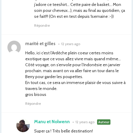
j’adore ce teeshirt… Cette paire de basket… Mon
soin pour cheveux…), mais au final au quotidien, ça
se fait!!! (On est en test depuis 1semaine :-))
Répondre
marité et gilles
•
12 years ago
Hello, ici c’est l’Ardèche plein coeur certes moins
exotique que ce vous allez vivre mais quand même…
Côté voyage, on s’envole pour l’Indonésie en janvier
prochain. mais avant on va aller faire un tour dans le
Berry pour garder les poupettes.
En tout cas, ce sera un immense plaisir de vous suivre à
travers le monde.
gros bisous
Répondre
Manu et Nolwenn
•
12 years ago
Auteur
Super ça ! Très belle destination!