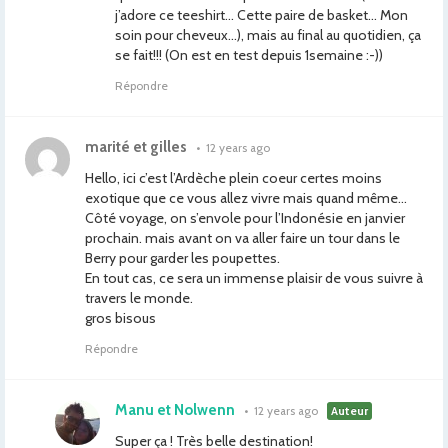
j’adore ce teeshirt… Cette paire de basket… Mon
soin pour cheveux…), mais au final au quotidien, ça
se fait!!! (On est en test depuis 1semaine :-))
Répondre
marité et gilles
•
12 years ago
Hello, ici c’est l’Ardèche plein coeur certes moins
exotique que ce vous allez vivre mais quand même…
Côté voyage, on s’envole pour l’Indonésie en janvier
prochain. mais avant on va aller faire un tour dans le
Berry pour garder les poupettes.
En tout cas, ce sera un immense plaisir de vous suivre à
travers le monde.
gros bisous
Répondre
Manu et Nolwenn
•
12 years ago
Auteur
Super ça ! Très belle destination!