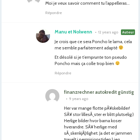
Moi je veux savoir comment tu l’appelleras…
Répondre
Manu et Nolwenn
•
12 years ago
Auteur
Je crois que ce sera Poncho le lama, cela
me semble parfaitement adapté
Et désolé si je t’emprunte ton pseudo
Poncho mais ça colle trop bien
Répondre
finanzrechner autokredit günstig
•
9 years ago
Her var mange flotte pÃ¥skebilder!
SÃ¥ stor lillesÃ¸ster er blitt plutselig:)
Herlige bilder hvor barna koser
hverandre. SÃ¥ herlige med
sÃ¸skenkjÃ¦rlighet. Ja det er jammen
travelt i permisjonstiden:) jeg