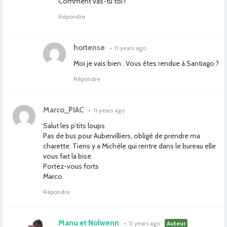
Comment vas-tu toi?
Répondre
hortense
•
11 years ago
Moi je vais bien . Vous êtes rendue à Santiago ?
Répondre
Marco_PIAC
•
11 years ago
Salut les p’tits loups
Pas de bus pour Aubervilliers, obligé de prendre ma
charette. Tiens y a Michèle qui rentre dans le bureau elle
vous fait la bise.
Portez-vous forts
Marco
Répondre
Manu et Nolwenn
•
11 years ago
Auteur