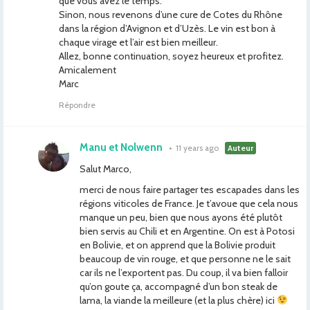
que vous avez le temps.
Sinon, nous revenons d’une cure de Cotes du Rhône
dans la région d’Avignon et d’Uzès. Le vin est bon à
chaque virage et l’air est bien meilleur.
Allez, bonne continuation, soyez heureux et profitez.
Amicalement
Marc
Répondre
Manu et Nolwenn
•
11 years ago
Auteur
Salut Marco,
merci de nous faire partager tes escapades dans les
régions viticoles de France. Je t’avoue que cela nous
manque un peu, bien que nous ayons été plutôt
bien servis au Chili et en Argentine. On est à Potosi
en Bolivie, et on apprend que la Bolivie produit
beaucoup de vin rouge, et que personne ne le sait
car ils ne l’exportent pas. Du coup, il va bien falloir
qu’on goute ça, accompagné d’un bon steak de
lama, la viande la meilleure (et la plus chère) ici