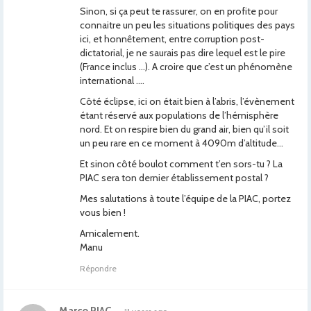
Sinon, si ça peut te rassurer, on en profite pour
connaitre un peu les situations politiques des pays
ici, et honnêtement, entre corruption post-
dictatorial, je ne saurais pas dire lequel est le pire
(France inclus …). A croire que c’est un phénomène
international ….
Côté éclipse, ici on était bien à l’abris, l’évènement
étant réservé aux populations de l’hémisphère
nord. Et on respire bien du grand air, bien qu’il soit
un peu rare en ce moment à 4090m d’altitude…
Et sinon côté boulot comment t’en sors-tu ? La
PIAC sera ton dernier établissement postal ?
Mes salutations à toute l’équipe de la PIAC, portez
vous bien !
Amicalement.
Manu
Répondre