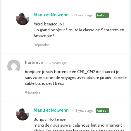
Manu et Nolwenn
•
12 years ago
Auteur
Merci beaucoup !
Un grand bonjour à toute la classe de Santarem en
Amazonie !
Répondre
hortense
•
12 years ago
bonjoure je suis hortense en CM1_CM2 de charcot je
suis votre carnet de voyages avec plaisire jai bien aime le
sable blanc c’est beau
Répondre
Manu et Nolwenn
•
12 years ago
Auteur
Bonjour Hortense,
merci de nous suivre, cela nous fait énormément