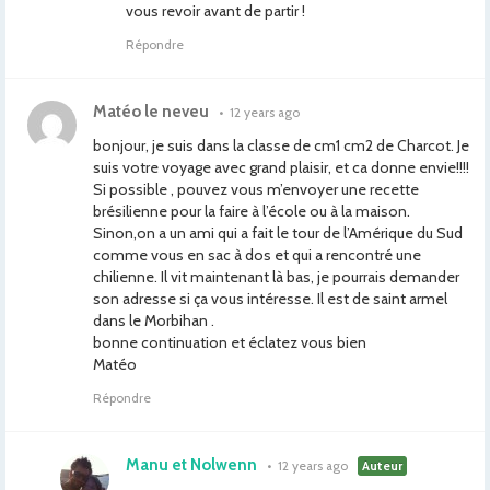
vous revoir avant de partir !
Répondre
Matéo le neveu
•
12 years ago
bonjour, je suis dans la classe de cm1 cm2 de Charcot. Je
suis votre voyage avec grand plaisir, et ca donne envie!!!!
Si possible , pouvez vous m’envoyer une recette
brésilienne pour la faire à l’école ou à la maison.
Sinon,on a un ami qui a fait le tour de l’Amérique du Sud
comme vous en sac à dos et qui a rencontré une
chilienne. Il vit maintenant là bas, je pourrais demander
son adresse si ça vous intéresse. Il est de saint armel
dans le Morbihan .
bonne continuation et éclatez vous bien
Matéo
Répondre
Manu et Nolwenn
•
12 years ago
Auteur