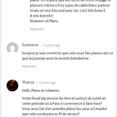
plaisir. On espère que les récits de notre voyage te
plaisent même s’il n’y a pas de sable blanc partout
(mais on est d’accord avec toi, c’est très beau !).
A très bientôt !
Nolwenn et Manu
Répondre
hortense
•
12 years ago
bonjour je suis contente que cela vous fais plaisirs est ce
que je pourrais avoir la recette brésilienne .
Répondre
Maeva
•
12 years ago
Hello Manu et nolwenn,
Votre Road trip envoie du rêve et surtout du soleil en
cette période où à Paris il commence à faire frais!!
Vous avez l’air d’en prendre pleins les yeux et j’espère
que cela continuera au fil du temps!!