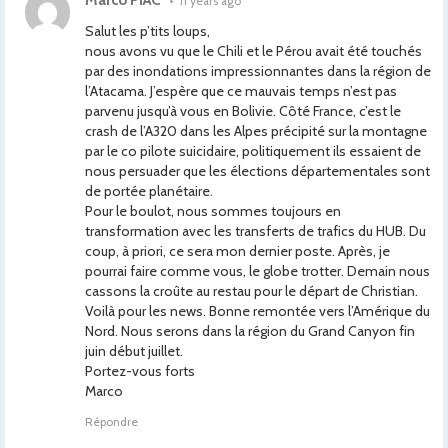
Marco PIAC
•
11 years ago
Salut les p’tits loups,
nous avons vu que le Chili et le Pérou avait été touchés
par des inondations impressionnantes dans la région de
l’Atacama. J’espère que ce mauvais temps n’est pas
parvenu jusqu’à vous en Bolivie. Côté France, c’est le
crash de l’A320 dans les Alpes précipité sur la montagne
par le co pilote suicidaire, politiquement ils essaient de
nous persuader que les élections départementales sont
de portée planétaire.
Pour le boulot, nous sommes toujours en
transformation avec les transferts de trafics du HUB. Du
coup, à priori, ce sera mon dernier poste. Après, je
pourrai faire comme vous, le globe trotter. Demain nous
cassons la croûte au restau pour le départ de Christian.
Voilà pour les news. Bonne remontée vers l’Amérique du
Nord. Nous serons dans la région du Grand Canyon fin
juin début juillet.
Portez-vous forts
Marco
Répondre