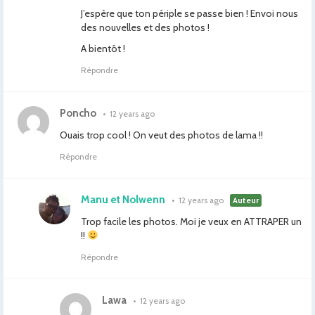
J’espère que ton périple se passe bien ! Envoi nous
des nouvelles et des photos !
A bientôt !
Répondre
Poncho
•
12 years ago
Ouais trop cool ! On veut des photos de lama !!
Répondre
Manu et Nolwenn
•
12 years ago
Auteur
Trop facile les photos. Moi je veux en ATTRAPER un
!!
Répondre
Lawa
•
12 years ago