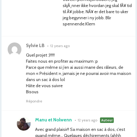
skjÃ¸nner ikke hvordan jeg skal fÃ¥ tid
til Ã¥ jobbe. NÃ¥ er det bare to uker
jeg begynner i ny jobb. Blir
spennende.Klem
Sylvie LB
•
12 years ago
Quel projet :)!!!!!
Faites nous en profiter au maximum :p
Parce que même si j’en ai aussi marre des râleurs, de
mon « Président », jamais je ne pourrai avoir ma maison
dans un sac à dos lol
Hâte de vous suivre
Bisous
Répondre
Manu et Nolwenn
•
12 years ago
Auteur
Avec grand plaisir!! Sa maison en sac à dos, c’est
quand même… Quelques déchirements (ahhh