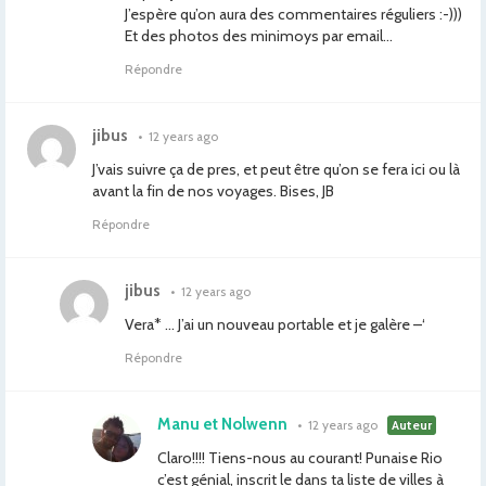
J’espère qu’on aura des commentaires réguliers :-)))
Et des photos des minimoys par email…
Répondre
jibus
•
12 years ago
J’vais suivre ça de pres, et peut être qu’on se fera ici ou là
avant la fin de nos voyages. Bises, JB
Répondre
jibus
•
12 years ago
Vera* … J’ai un nouveau portable et je galère –‘
Répondre
Manu et Nolwenn
•
12 years ago
Auteur
Claro!!!! Tiens-nous au courant! Punaise Rio
c’est génial, inscrit le dans ta liste de villes à