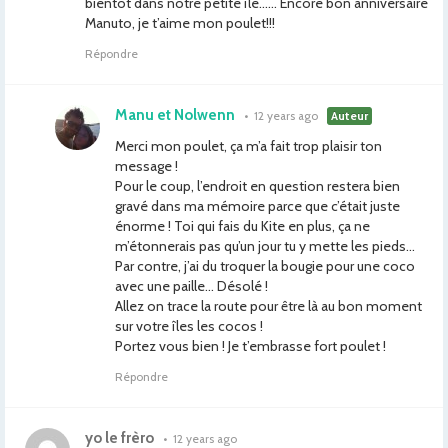
bientôt dans notre petite île…… Encore bon anniversaire
Manuto, je t’aime mon poulet!!!
Répondre
Manu et Nolwenn
•
12 years ago
Auteur
Merci mon poulet, ça m’a fait trop plaisir ton
message !
Pour le coup, l’endroit en question restera bien
gravé dans ma mémoire parce que c’était juste
énorme ! Toi qui fais du Kite en plus, ça ne
m’étonnerais pas qu’un jour tu y mette les pieds…
Par contre, j’ai du troquer la bougie pour une coco
avec une paille… Désolé !
Allez on trace la route pour être là au bon moment
sur votre îles les cocos !
Portez vous bien ! Je t’embrasse fort poulet !
Répondre
yo le frèro
•
12 years ago