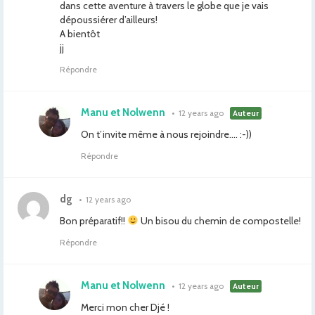
dans cette aventure à travers le globe que je vais
dépoussiérer d’ailleurs!
A bientôt
jj
Répondre
Manu et Nolwenn
•
12 years ago
Auteur
On t’invite même à nous rejoindre…. :-))
Répondre
dg
•
12 years ago
Bon préparatif!!
Un bisou du chemin de compostelle!
Répondre
Manu et Nolwenn
•
12 years ago
Auteur
Merci mon cher Djé !