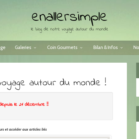
enallersimple
le blog de notre voyage autour du monde
age
Galeries
Coin Gourmets
Bilan & Infos
No
voyage autour du monde !
depuis le 21 décembre !!
rs et accéder aux articles liés