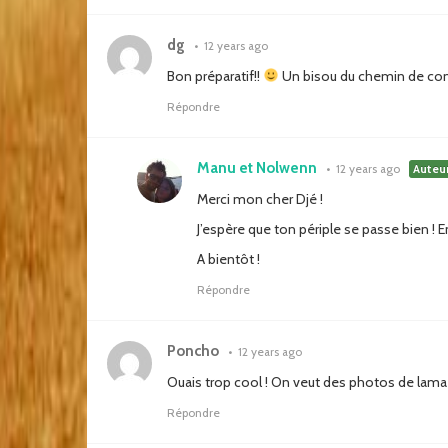
dg
•
12 years ago
Bon préparatif!!
Un bisou du chemin de co
Répondre
Manu et Nolwenn
•
12 years ago
Auteu
Merci mon cher Djé !
J’espère que ton périple se passe bien ! 
A bientôt !
Répondre
Poncho
•
12 years ago
Ouais trop cool ! On veut des photos de lama 
Répondre