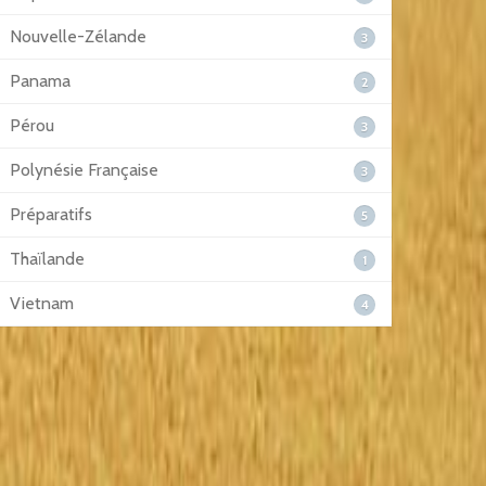
Nouvelle-Zélande
3
Panama
2
Pérou
3
Polynésie Française
3
Préparatifs
5
Thaïlande
1
Vietnam
4