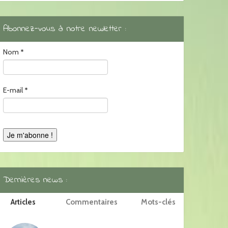
Abonnez-vous à notre newletter :
Nom
*
E-mail
*
Dernières news :
Articles
Commentaires
Mots-clés