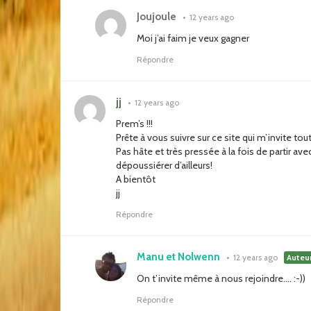
Joujoule
•
12 years ago
Moi j’ai faim je veux gagner
Répondre
jj
•
12 years ago
Prem’s !!!
Prête à vous suivre sur ce site qui m’invite to
Pas hâte et très pressée à la fois de partir av
dépoussiérer d’ailleurs!
A bientôt
jj
Répondre
Manu et Nolwenn
•
12 years ago
Auteu
On t’invite même à nous rejoindre…. :-))
Répondre