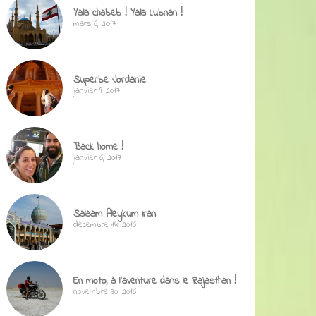
Yalla chabeb ! Yalla Lubnan !
mars 6, 2017
Superbe Jordanie
janvier 9, 2017
Back home !
janvier 6, 2017
Salaam Aleykum Iran
décembre 14, 2016
En moto, à l’aventure dans le Rajasthan !
novembre 30, 2016