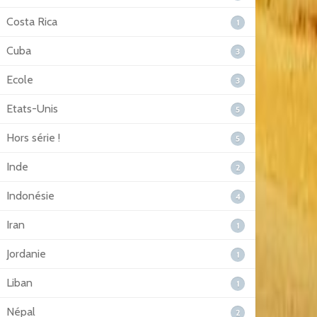
Costa Rica
1
Cuba
3
Ecole
3
Etats-Unis
5
Hors série !
5
Inde
2
Indonésie
4
Iran
1
Jordanie
1
Liban
1
Népal
2