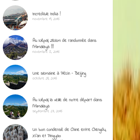
Incredible India !
novembre 19, 2016
Au Népal, 280km de randonnée dans
l’Himalaya !!!
novembre 5, 2016
Une semaine à Pékin – Beijing
octobre 28, 2016
Au Népal, la veille de notre départ dans
l’Himalaya
septembre 27, 2016
Un bon condensé de Chine entre Chengdu,
Xi’an et Pingyao