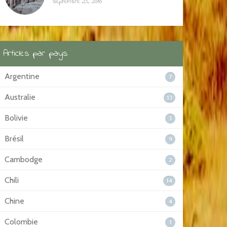
septembre 25, 2016
Articles par pays
Argentine
7
Australie
13
Bolivie
3
Brésil
9
Cambodge
2
Chili
14
Chine
4
Colombie
1