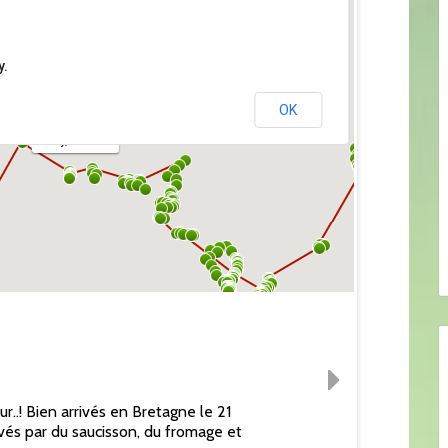
y.
OK
Orly, France
..! Bien arrivés en Bretagne le 21
vés par du saucisson, du fromage et