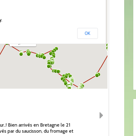
y.
OK
Orly, France
..! Bien arrivés en Bretagne le 21
vés par du saucisson, du fromage et