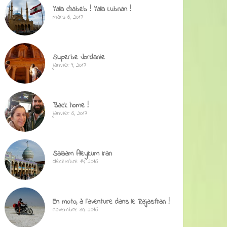
Yalla chabeb ! Yalla Lubnan !
mars 6, 2017
Superbe Jordanie
janvier 9, 2017
Back home !
janvier 6, 2017
Salaam Aleykum Iran
décembre 14, 2016
En moto, à l’aventure dans le Rajasthan !
novembre 30, 2016