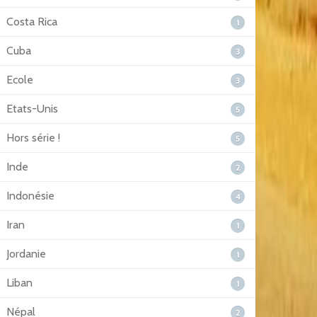
Costa Rica
1
Cuba
3
Ecole
3
Etats-Unis
5
Hors série !
5
Inde
2
Indonésie
4
Iran
1
Jordanie
1
Liban
1
Népal
2