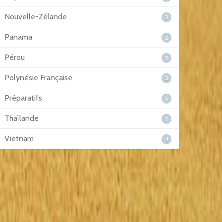
Nouvelle-Zélande
3
Panama
2
Pérou
3
Polynésie Française
3
Préparatifs
5
Thaïlande
1
Vietnam
4