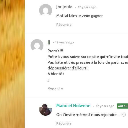
Joujoule
•
12 years ago
Moi j’ai faim je veux gagner
Répondre
jj
•
12 years ago
Prem’s !!!
Prête à vous suivre sur ce site qui m’invite to
Pas hâte et très pressée à la fois de partir av
dépoussiérer d’ailleurs!
A bientôt
jj
Répondre
Manu et Nolwenn
•
12 years ago
Auteu
On t’invite même à nous rejoindre…. :-))
Répondre