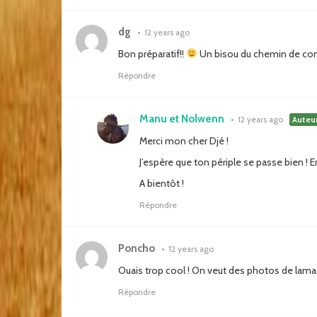
dg
•
12 years ago
Bon préparatif!!
Un bisou du chemin de co
Répondre
Manu et Nolwenn
•
12 years ago
Auteu
Merci mon cher Djé !
J’espère que ton périple se passe bien ! 
A bientôt !
Répondre
Poncho
•
12 years ago
Ouais trop cool ! On veut des photos de lama 
Répondre