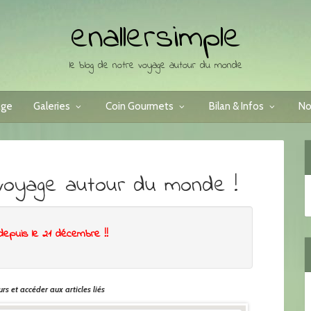
enallersimple
le blog de notre voyage autour du monde
age
Galeries
Coin Gourmets
Bilan & Infos
No
voyage autour du monde !
depuis le 21 décembre !!
rs et accéder aux articles liés