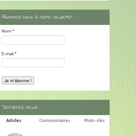
Abonnez-vous à notre newletter :
Nom
*
E-mail
*
Dernières news :
Articles
Commentaires
Mots-clés