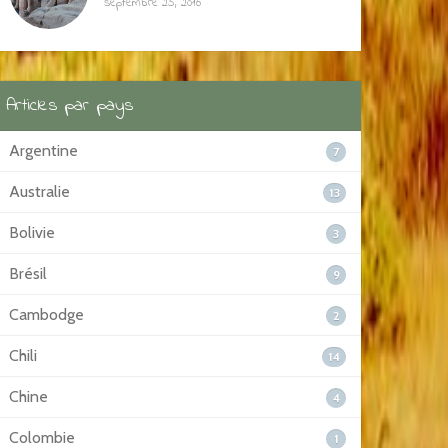
septembre 25, 2016
Articles par pays
Argentine
7
Australie
13
Bolivie
3
Brésil
9
Cambodge
2
Chili
14
Chine
4
Colombie
1