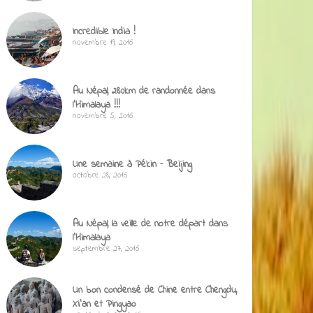
Incredible India !
novembre 19, 2016
Au Népal, 280km de randonnée dans
l’Himalaya !!!
novembre 5, 2016
Une semaine à Pékin – Beijing
octobre 28, 2016
Au Népal, la veille de notre départ dans
l’Himalaya
septembre 27, 2016
Un bon condensé de Chine entre Chengdu,
Xi’an et Pingyao