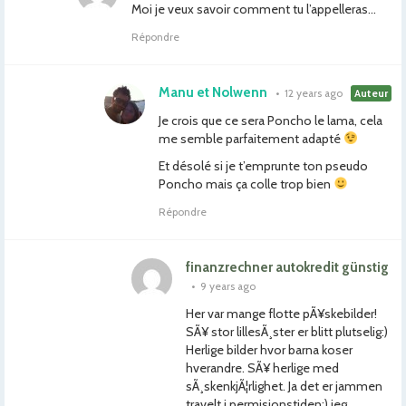
Moi je veux savoir comment tu l’appelleras…
Répondre
Manu et Nolwenn
•
12 years ago
Auteur
Je crois que ce sera Poncho le lama, cela
me semble parfaitement adapté
Et désolé si je t’emprunte ton pseudo
Poncho mais ça colle trop bien
Répondre
finanzrechner autokredit günstig
•
9 years ago
Her var mange flotte pÃ¥skebilder!
SÃ¥ stor lillesÃ¸ster er blitt plutselig:)
Herlige bilder hvor barna koser
hverandre. SÃ¥ herlige med
sÃ¸skenkjÃ¦rlighet. Ja det er jammen
travelt i permisjonstiden:) jeg