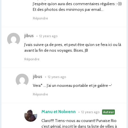
J’espère qu’on aura des commentaires réguliers :-)))
Et des photos des minimoys par email…
Répondre
jibus
•
12 years ago
J’vais suivre ça de pres, et peut être qu’on se fera ici ou là
avant la fin de nos voyages. Bises, JB
Répondre
jibus
•
12 years ago
Vera* … J’ai un nouveau portable et je galère –‘
Répondre
Manu et Nolwenn
•
12 years ago
Auteur
Claro!!!! Tiens-nous au courant! Punaise Rio
c’est génial, inscrit le dans ta liste de villes à