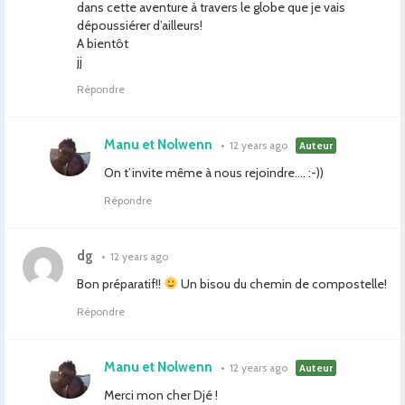
dans cette aventure à travers le globe que je vais
dépoussiérer d’ailleurs!
A bientôt
jj
Répondre
Manu et Nolwenn
•
12 years ago
Auteur
On t’invite même à nous rejoindre…. :-))
Répondre
dg
•
12 years ago
Bon préparatif!!
Un bisou du chemin de compostelle!
Répondre
Manu et Nolwenn
•
12 years ago
Auteur
Merci mon cher Djé !