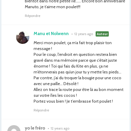
bientôt dans notre petite île…… Encore bon anniversaire
Manuto, je t’aime mon poulet!!!
Répondre
Manu et Nolwenn
•
12 years ago
Auteur
Merci mon poulet, ça m’a fait trop plaisir ton
message !
Pour le coup, l’endroit en question restera bien
gravé dans ma mémoire parce que c’était juste
énorme ! Toi qui fais du Kite en plus, ça ne
m’étonnerais pas qu’un jour tu y mette les pieds…
Par contre, j’ai du troquer la bougie pour une coco
avec une paille… Désolé !
Allez on trace la route pour être là au bon moment
sur votre îles les cocos !
Portez vous bien ! Je t’embrasse fort poulet !
Répondre
yo le frèro
•
12 years ago