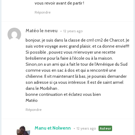
vous revoir avant de partir !
Répondre
Matéo le neveu
•
12 years ago
bonjour, je suis dans la classe de cm1 cm2 de Charcot. Je
suis votre voyage avec grand plaisir, et ca donne envie!!!!
Si possible , pouvez vous m’envoyer une recette
brésilienne pour la faire à l’école ou à la maison.
Sinon,on a un ami qui a fait le tour de l’Amérique du Sud
comme vous en sac à dos et qui a rencontré une
chilienne. Il vit maintenant là bas, je pourrais demander
son adresse si ça vous intéresse. Il est de saint armel
dans le Morbihan .
bonne continuation et éclatez vous bien
Matéo
Répondre
Manu et Nolwenn
•
12 years ago
Auteur