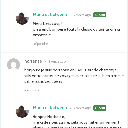
Manu et Nolwenn
•
12 years ago
Auteur
Merci beaucoup !
Un grand bonjour à toute la classe de Santarem en
Amazonie !
Répondre
hortense
•
12 years ago
bonjoure je suis hortense en CM1_CM2 de charcot je
suis votre carnet de voyages avec plaisire jai bien aime le
sable blanc c’est beau
Répondre
Manu et Nolwenn
•
12 years ago
Auteur
Bonjour Hortense,
merci de nous suivre, cela nous fait énormément