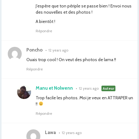
J’espère que ton périple se passe bien ! Envoi nous
des nouvelles et des photos !
A bientôt !
Répondre
Poncho
•
12 years ago
Ouais trop cool ! On veut des photos de lama !!
Répondre
Manu et Nolwenn
•
12 years ago
Auteur
Trop facile les photos. Moi je veux en ATTRAPER un
!!
Répondre
Lawa
•
12 years ago