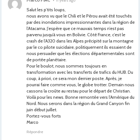
Marco PIAC
•
11 years ago
Salut les p’tits loups,
nous avons vu que le Chili et le Pérou avait été touchés
par des inondations impressionnantes dans la région de
l’Atacama. J’espère que ce mauvais temps n’est pas
parvenu jusqu’à vous en Bolivie. Côté France, c’est le
crash de l’A320 dans les Alpes précipité sur la montagne
par le co pilote suicidaire, politiquement ils essaient de
nous persuader que les élections départementales sont
de portée planétaire.
Pour le boulot, nous sommes toujours en
transformation avec les transferts de trafics du HUB. Du
coup, à priori, ce sera mon dernier poste. Après, je
pourrai faire comme vous, le globe trotter. Demain nous
cassons la croûte au restau pour le départ de Christian.
Voilà pour les news. Bonne remontée vers l’Amérique du
Nord. Nous serons dans la région du Grand Canyon fin
juin début juillet.
Portez-vous forts
Marco
Répondre