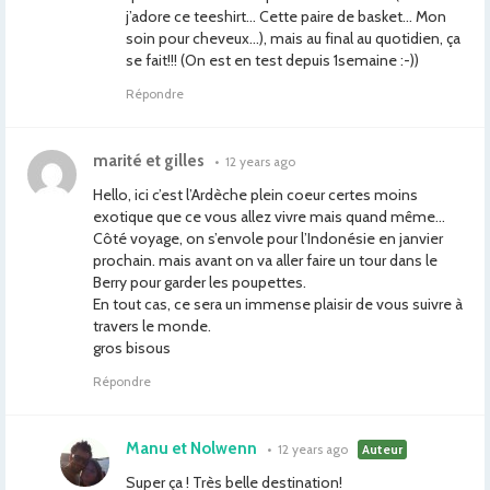
j’adore ce teeshirt… Cette paire de basket… Mon
soin pour cheveux…), mais au final au quotidien, ça
se fait!!! (On est en test depuis 1semaine :-))
Répondre
marité et gilles
•
12 years ago
Hello, ici c’est l’Ardèche plein coeur certes moins
exotique que ce vous allez vivre mais quand même…
Côté voyage, on s’envole pour l’Indonésie en janvier
prochain. mais avant on va aller faire un tour dans le
Berry pour garder les poupettes.
En tout cas, ce sera un immense plaisir de vous suivre à
travers le monde.
gros bisous
Répondre
Manu et Nolwenn
•
12 years ago
Auteur
Super ça ! Très belle destination!