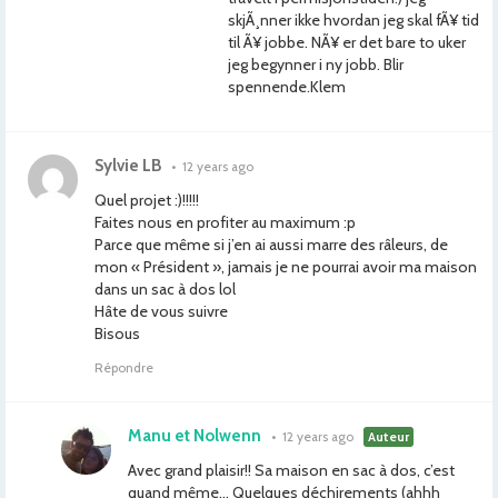
skjÃ¸nner ikke hvordan jeg skal fÃ¥ tid
til Ã¥ jobbe. NÃ¥ er det bare to uker
jeg begynner i ny jobb. Blir
spennende.Klem
Sylvie LB
•
12 years ago
Quel projet :)!!!!!
Faites nous en profiter au maximum :p
Parce que même si j’en ai aussi marre des râleurs, de
mon « Président », jamais je ne pourrai avoir ma maison
dans un sac à dos lol
Hâte de vous suivre
Bisous
Répondre
Manu et Nolwenn
•
12 years ago
Auteur
Avec grand plaisir!! Sa maison en sac à dos, c’est
quand même… Quelques déchirements (ahhh