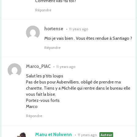
Comment vas-tu toi?
Répondre
hortense
•
11 years ago
Moi je vais bien . Vous êtes rendue à Santiago ?
Répondre
Marco_PIAC
•
11 years ago
Salut les p’tits loups
Pas de bus pour Aubervilliers, obligé de prendre ma
charette. Tiens y a Michèle qui rentre dans le bureau elle
vous fait la bise.
Portez-vous forts
Marco
Répondre
Manu et Nolwenn
•
11 years ago
Auteur