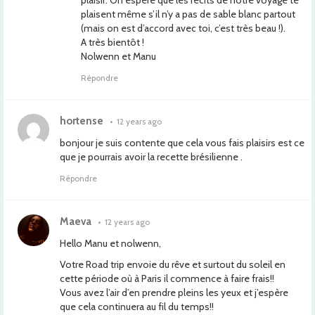
plaisir. On espère que les récits de notre voyage te
plaisent même s’il n’y a pas de sable blanc partout
(mais on est d’accord avec toi, c’est très beau !).
A très bientôt !
Nolwenn et Manu
Répondre
hortense
•
12 years ago
bonjour je suis contente que cela vous fais plaisirs est ce
que je pourrais avoir la recette brésilienne .
Répondre
Maeva
•
12 years ago
Hello Manu et nolwenn,
Votre Road trip envoie du rêve et surtout du soleil en
cette période où à Paris il commence à faire frais!!
Vous avez l’air d’en prendre pleins les yeux et j’espère
que cela continuera au fil du temps!!