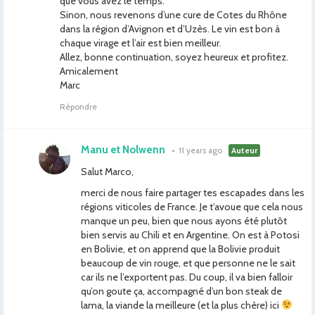
que vous avez le temps.
Sinon, nous revenons d’une cure de Cotes du Rhône
dans la région d’Avignon et d’Uzès. Le vin est bon à
chaque virage et l’air est bien meilleur.
Allez, bonne continuation, soyez heureux et profitez.
Amicalement
Marc
Répondre
Manu et Nolwenn
•
11 years ago
Auteur
Salut Marco,
merci de nous faire partager tes escapades dans les
régions viticoles de France. Je t’avoue que cela nous
manque un peu, bien que nous ayons été plutôt
bien servis au Chili et en Argentine. On est à Potosi
en Bolivie, et on apprend que la Bolivie produit
beaucoup de vin rouge, et que personne ne le sait
car ils ne l’exportent pas. Du coup, il va bien falloir
qu’on goute ça, accompagné d’un bon steak de
lama, la viande la meilleure (et la plus chère) ici