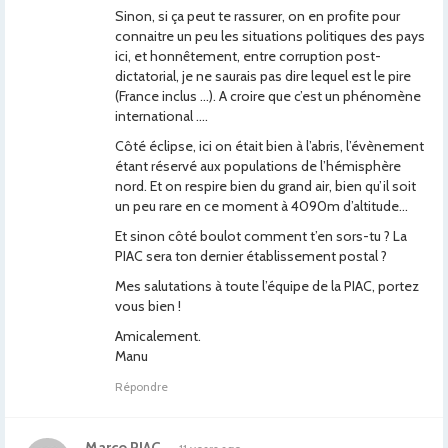
Sinon, si ça peut te rassurer, on en profite pour
connaitre un peu les situations politiques des pays
ici, et honnêtement, entre corruption post-
dictatorial, je ne saurais pas dire lequel est le pire
(France inclus …). A croire que c’est un phénomène
international ….
Côté éclipse, ici on était bien à l’abris, l’évènement
étant réservé aux populations de l’hémisphère
nord. Et on respire bien du grand air, bien qu’il soit
un peu rare en ce moment à 4090m d’altitude…
Et sinon côté boulot comment t’en sors-tu ? La
PIAC sera ton dernier établissement postal ?
Mes salutations à toute l’équipe de la PIAC, portez
vous bien !
Amicalement.
Manu
Répondre