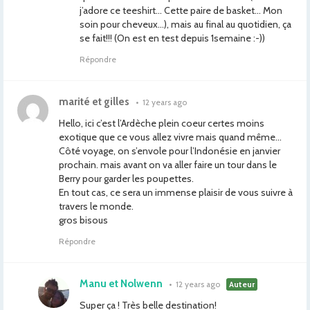
j’adore ce teeshirt… Cette paire de basket… Mon
soin pour cheveux…), mais au final au quotidien, ça
se fait!!! (On est en test depuis 1semaine :-))
Répondre
marité et gilles
•
12 years ago
Hello, ici c’est l’Ardèche plein coeur certes moins
exotique que ce vous allez vivre mais quand même…
Côté voyage, on s’envole pour l’Indonésie en janvier
prochain. mais avant on va aller faire un tour dans le
Berry pour garder les poupettes.
En tout cas, ce sera un immense plaisir de vous suivre à
travers le monde.
gros bisous
Répondre
Manu et Nolwenn
•
12 years ago
Auteur
Super ça ! Très belle destination!