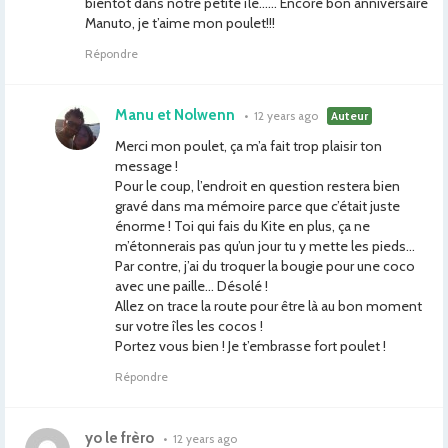
bientôt dans notre petite île…… Encore bon anniversaire
Manuto, je t’aime mon poulet!!!
Répondre
Manu et Nolwenn
•
12 years ago
Auteur
Merci mon poulet, ça m’a fait trop plaisir ton
message !
Pour le coup, l’endroit en question restera bien
gravé dans ma mémoire parce que c’était juste
énorme ! Toi qui fais du Kite en plus, ça ne
m’étonnerais pas qu’un jour tu y mette les pieds…
Par contre, j’ai du troquer la bougie pour une coco
avec une paille… Désolé !
Allez on trace la route pour être là au bon moment
sur votre îles les cocos !
Portez vous bien ! Je t’embrasse fort poulet !
Répondre
yo le frèro
•
12 years ago