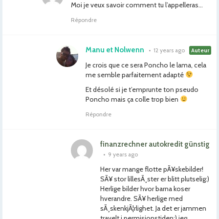
Moi je veux savoir comment tu l’appelleras…
Répondre
Manu et Nolwenn
•
12 years ago
Auteur
Je crois que ce sera Poncho le lama, cela
me semble parfaitement adapté
Et désolé si je t’emprunte ton pseudo
Poncho mais ça colle trop bien
Répondre
finanzrechner autokredit günstig
•
9 years ago
Her var mange flotte pÃ¥skebilder!
SÃ¥ stor lillesÃ¸ster er blitt plutselig:)
Herlige bilder hvor barna koser
hverandre. SÃ¥ herlige med
sÃ¸skenkjÃ¦rlighet. Ja det er jammen
travelt i permisjonstiden:) jeg