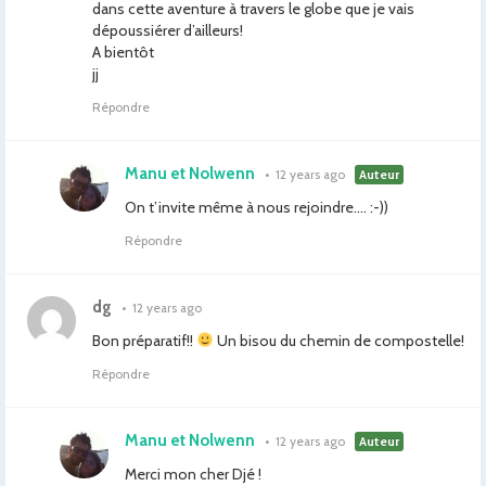
dans cette aventure à travers le globe que je vais
dépoussiérer d’ailleurs!
A bientôt
jj
Répondre
Manu et Nolwenn
•
12 years ago
Auteur
On t’invite même à nous rejoindre…. :-))
Répondre
dg
•
12 years ago
Bon préparatif!!
Un bisou du chemin de compostelle!
Répondre
Manu et Nolwenn
•
12 years ago
Auteur
Merci mon cher Djé !