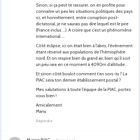
Sinon, si ça peut te rassurer, on en profite pour
connaitre un peu les situations politiques des pays
ici, et honnêtement, entre corruption post-
dictatorial, je ne saurais pas dire lequel est le pire
(France inclus …). A croire que c’est un phénomène
international ….
Côté éclipse, ici on était bien à l’abris, l’évènement
étant réservé aux populations de l’hémisphère
nord. Et on respire bien du grand air, bien qu’il soit
un peu rare en ce moment à 4090m d’altitude…
Et sinon côté boulot comment t’en sors-tu ? La
PIAC sera ton dernier établissement postal ?
Mes salutations à toute l’équipe de la PIAC, portez
vous bien !
Amicalement.
Manu
Répondre