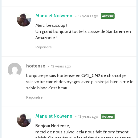
Manu et Nolwenn
•
12 years ago
Auteur
Merci beaucoup !
Un grand bonjour à toute la classe de Santarem en
Amazonie !
Répondre
hortense
•
12 years ago
bonjoure je suis hortense en CM1_CM2 de charcot je
suis votre carnet de voyages avec plaisire jai bien aime le
sable blanc c’est beau
Répondre
Manu et Nolwenn
•
12 years ago
Auteur
Bonjour Hortense,
merci de nous suivre, cela nous fait énormément