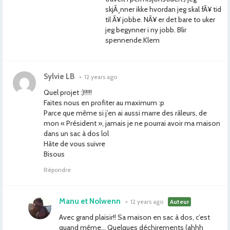
skjÃ¸nner ikke hvordan jeg skal fÃ¥ tid
til Ã¥ jobbe. NÃ¥ er det bare to uker
jeg begynner i ny jobb. Blir
spennende.Klem
Sylvie LB
•
12 years ago
Quel projet :)!!!!!
Faites nous en profiter au maximum :p
Parce que même si j’en ai aussi marre des râleurs, de
mon « Président », jamais je ne pourrai avoir ma maison
dans un sac à dos lol
Hâte de vous suivre
Bisous
Répondre
Manu et Nolwenn
•
12 years ago
Auteur
Avec grand plaisir!! Sa maison en sac à dos, c’est
quand même… Quelques déchirements (ahhh