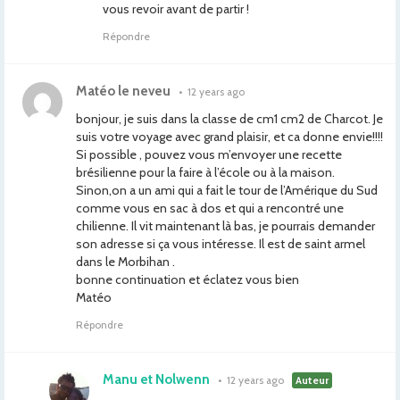
vous revoir avant de partir !
Répondre
Matéo le neveu
•
12 years ago
bonjour, je suis dans la classe de cm1 cm2 de Charcot. Je
suis votre voyage avec grand plaisir, et ca donne envie!!!!
Si possible , pouvez vous m’envoyer une recette
brésilienne pour la faire à l’école ou à la maison.
Sinon,on a un ami qui a fait le tour de l’Amérique du Sud
comme vous en sac à dos et qui a rencontré une
chilienne. Il vit maintenant là bas, je pourrais demander
son adresse si ça vous intéresse. Il est de saint armel
dans le Morbihan .
bonne continuation et éclatez vous bien
Matéo
Répondre
Manu et Nolwenn
•
12 years ago
Auteur