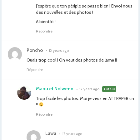
J’espère que ton périple se passe bien ! Envoi nous
des nouvelles et des photos !
A bientôt !
Répondre
Poncho
•
12 years ago
Ouais trop cool ! On veut des photos de lama !!
Répondre
Manu et Nolwenn
•
12 years ago
Auteur
Trop facile les photos. Moi je veux en ATTRAPER un
!!
Répondre
Lawa
•
12 years ago