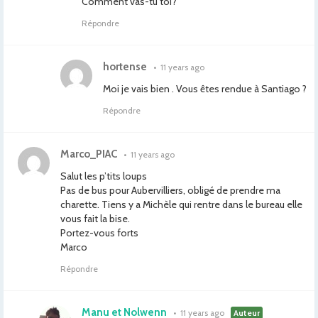
Comment vas-tu toi?
Répondre
hortense
•
11 years ago
Moi je vais bien . Vous êtes rendue à Santiago ?
Répondre
Marco_PIAC
•
11 years ago
Salut les p’tits loups
Pas de bus pour Aubervilliers, obligé de prendre ma
charette. Tiens y a Michèle qui rentre dans le bureau elle
vous fait la bise.
Portez-vous forts
Marco
Répondre
Manu et Nolwenn
•
11 years ago
Auteur