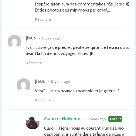
J’espère qu’on aura des commentaires réguliers :-)))
Et des photos des minimoys par email…
Répondre
jibus
•
12 years ago
J’vais suivre ça de pres, et peut être qu’on se fera ici ou là
avant la fin de nos voyages. Bises, JB
Répondre
jibus
•
12 years ago
Vera* … J’ai un nouveau portable et je galère –‘
Répondre
Manu et Nolwenn
•
12 years ago
Auteur
Claro!!!! Tiens-nous au courant! Punaise Rio
c’est génial, inscrit le dans ta liste de villes à