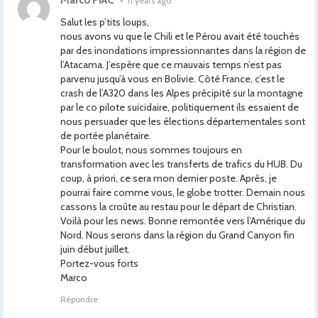
Marco PIAC
•
11 years ago
Salut les p’tits loups,
nous avons vu que le Chili et le Pérou avait été touchés
par des inondations impressionnantes dans la région de
l’Atacama. J’espère que ce mauvais temps n’est pas
parvenu jusqu’à vous en Bolivie. Côté France, c’est le
crash de l’A320 dans les Alpes précipité sur la montagne
par le co pilote suicidaire, politiquement ils essaient de
nous persuader que les élections départementales sont
de portée planétaire.
Pour le boulot, nous sommes toujours en
transformation avec les transferts de trafics du HUB. Du
coup, à priori, ce sera mon dernier poste. Après, je
pourrai faire comme vous, le globe trotter. Demain nous
cassons la croûte au restau pour le départ de Christian.
Voilà pour les news. Bonne remontée vers l’Amérique du
Nord. Nous serons dans la région du Grand Canyon fin
juin début juillet.
Portez-vous forts
Marco
Répondre