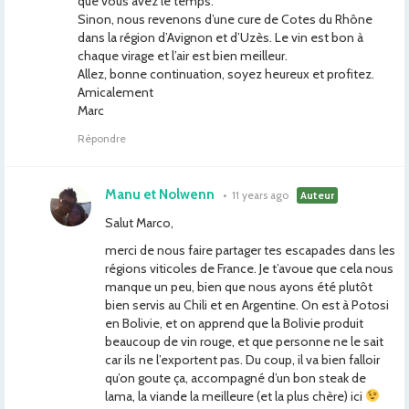
que vous avez le temps.
Sinon, nous revenons d’une cure de Cotes du Rhône
dans la région d’Avignon et d’Uzès. Le vin est bon à
chaque virage et l’air est bien meilleur.
Allez, bonne continuation, soyez heureux et profitez.
Amicalement
Marc
Répondre
Manu et Nolwenn
•
11 years ago
Auteur
Salut Marco,
merci de nous faire partager tes escapades dans les
régions viticoles de France. Je t’avoue que cela nous
manque un peu, bien que nous ayons été plutôt
bien servis au Chili et en Argentine. On est à Potosi
en Bolivie, et on apprend que la Bolivie produit
beaucoup de vin rouge, et que personne ne le sait
car ils ne l’exportent pas. Du coup, il va bien falloir
qu’on goute ça, accompagné d’un bon steak de
lama, la viande la meilleure (et la plus chère) ici