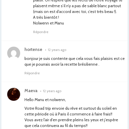
plaisir. On espère que les récits de notre voyage te
plaisent même s’il n’y a pas de sable blanc partout
(mais on est d’accord avec toi, c’est très beau !).
A très bientôt !
Nolwenn et Manu
Répondre
hortense
•
12 years ago
bonjour je suis contente que cela vous fais plaisirs est ce
que je pourrais avoir la recette brésilienne .
Répondre
Maeva
•
12 years ago
Hello Manu et nolwenn,
Votre Road trip envoie du rêve et surtout du soleil en
cette période où à Paris il commence à faire frais!!
Vous avez l’air d’en prendre pleins les yeux et j’espère
que cela continuera au fil du temps!!