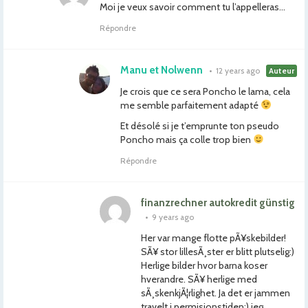
Moi je veux savoir comment tu l’appelleras…
Répondre
Manu et Nolwenn
•
12 years ago
Auteur
Je crois que ce sera Poncho le lama, cela
me semble parfaitement adapté
Et désolé si je t’emprunte ton pseudo
Poncho mais ça colle trop bien
Répondre
finanzrechner autokredit günstig
•
9 years ago
Her var mange flotte pÃ¥skebilder!
SÃ¥ stor lillesÃ¸ster er blitt plutselig:)
Herlige bilder hvor barna koser
hverandre. SÃ¥ herlige med
sÃ¸skenkjÃ¦rlighet. Ja det er jammen
travelt i permisjonstiden:) jeg