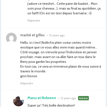
j’adore ce teeshirt… Cette paire de basket… Mon
soin pour cheveux…), mais au final au quotidien, ça
se fait!!! (On est en test depuis 1semaine :-))
Répondre
marité et gilles
•
12 years ago
Hello, ici c’est l’Ardèche plein coeur certes moins
exotique que ce vous allez vivre mais quand même…
Côté voyage, on s’envole pour l’Indonésie en janvier
prochain. mais avant on va aller faire un tour dans le
Berry pour garder les poupettes.
En tout cas, ce sera un immense plaisir de vous suivre à
travers le monde.
gros bisous
Répondre
Manu et Nolwenn
•
12 years ago
Auteur
Super ça ! Très belle destination!