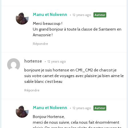
Manu et Nolwenn
•
12 years ago
Auteur
Merci beaucoup !
Un grand bonjour à toute la classe de Santarem en
Amazonie !
Répondre
hortense
•
12 years ago
bonjoure je suis hortense en CM1_CM2 de charcot je
suis votre carnet de voyages avec plaisire jai bien aime le
sable blanc c’est beau
Répondre
Manu et Nolwenn
•
12 years ago
Auteur
Bonjour Hortense,
merci de nous suivre, cela nous fait énormément