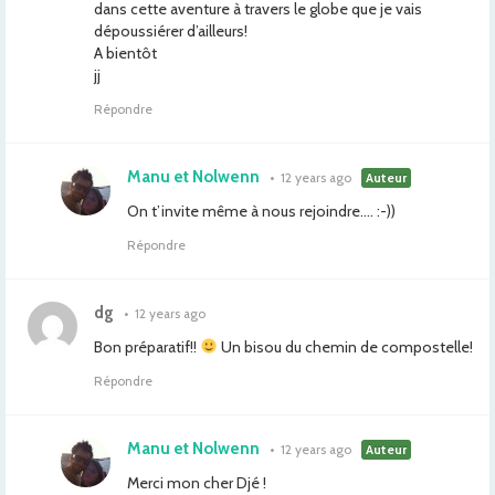
dans cette aventure à travers le globe que je vais
dépoussiérer d’ailleurs!
A bientôt
jj
Répondre
Manu et Nolwenn
•
12 years ago
Auteur
On t’invite même à nous rejoindre…. :-))
Répondre
dg
•
12 years ago
Bon préparatif!!
Un bisou du chemin de compostelle!
Répondre
Manu et Nolwenn
•
12 years ago
Auteur
Merci mon cher Djé !