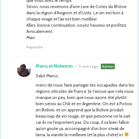
que vous avez le temps.
Sinon, nous revenons d’une cure de Cotes du Rhône
dans la région d’Avignon et d’Uzès. Le vin est bon à
chaque virage et l’air est bien meilleur.
Allez, bonne continuation, soyez heureux et profitez.
Amicalement
Marc
Répondre
Manu et Nolwenn
•
11 years ago
Auteur
Salut Marco,
merci de nous faire partager tes escapades dans les
régions viticoles de France. Je t’avoue que cela nous
manque un peu, bien que nous ayons été plutôt
bien servis au Chili et en Argentine. On est à Potosi
en Bolivie, et on apprend que la Bolivie produit
beaucoup de vin rouge, et que personne ne le sait
car ils ne l’exportent pas. Du coup, il va bien falloir
qu’on goute ça, accompagné d’un bon steak de
lama, la viande la meilleure (et la plus chère) ici