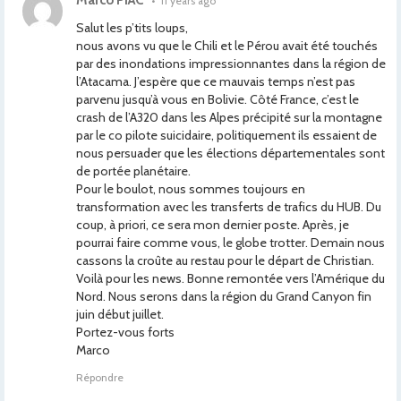
Marco PIAC
•
11 years ago
Salut les p’tits loups,
nous avons vu que le Chili et le Pérou avait été touchés
par des inondations impressionnantes dans la région de
l’Atacama. J’espère que ce mauvais temps n’est pas
parvenu jusqu’à vous en Bolivie. Côté France, c’est le
crash de l’A320 dans les Alpes précipité sur la montagne
par le co pilote suicidaire, politiquement ils essaient de
nous persuader que les élections départementales sont
de portée planétaire.
Pour le boulot, nous sommes toujours en
transformation avec les transferts de trafics du HUB. Du
coup, à priori, ce sera mon dernier poste. Après, je
pourrai faire comme vous, le globe trotter. Demain nous
cassons la croûte au restau pour le départ de Christian.
Voilà pour les news. Bonne remontée vers l’Amérique du
Nord. Nous serons dans la région du Grand Canyon fin
juin début juillet.
Portez-vous forts
Marco
Répondre