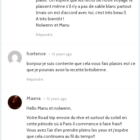
plaisir. On espère que les récits de notre voyage te
plaisent même s’il n’y a pas de sable blanc partout
(mais on est d’accord avec toi, c’est très beau !).
A très bientôt !
Nolwenn et Manu
Répondre
hortense
•
12 years ago
bonjour je suis contente que cela vous fais plaisirs est ce
que je pourrais avoir la recette brésilienne .
Répondre
Maeva
•
12 years ago
Hello Manu et nolwenn,
Votre Road trip envoie du rêve et surtout du soleil en
cette période où à Paris il commence à faire frais!!
Vous avez l’air d’en prendre pleins les yeux et j’espère
que cela continuera au fil du temps!!