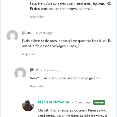
J’espère qu’on aura des commentaires réguliers :-)))
Et des photos des minimoys par email…
Répondre
jibus
•
12 years ago
J’vais suivre ça de pres, et peut être qu’on se fera ici ou là
avant la fin de nos voyages. Bises, JB
Répondre
jibus
•
12 years ago
Vera* … J’ai un nouveau portable et je galère –‘
Répondre
Manu et Nolwenn
•
12 years ago
Auteur
Claro!!!! Tiens-nous au courant! Punaise Rio
c’est génial, inscrit le dans ta liste de villes à