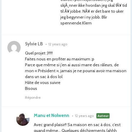
skjÃ¸nner ikke hvordan jeg skal fÃ¥ tid
til Ã¥ jobbe. NÃ¥ er det bare to uker
jeg begynner i ny jobb. Blir
spennende.Klem
Sylvie LB
•
12 years ago
Quel projet :)!!!!!
Faites nous en profiter au maximum :p
Parce que même si j’en ai aussi marre des râleurs, de
mon « Président », jamais je ne pourrai avoir ma maison
dans un sac à dos lol
Hâte de vous suivre
Bisous
Répondre
Manu et Nolwenn
•
12 years ago
Auteur
Avec grand plaisir!! Sa maison en sac à dos, c’est
quand même… Quelques déchirements (ahhh