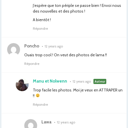
J’espère que ton périple se passe bien ! Envoi nous
des nouvelles et des photos !
A bientôt !
Répondre
Poncho
•
12 years ago
Ouais trop cool ! On veut des photos de lama !!
Répondre
Manu et Nolwenn
•
12 years ago
Auteur
Trop facile les photos. Moi je veux en ATTRAPER un
!!
Répondre
Lawa
•
12 years ago