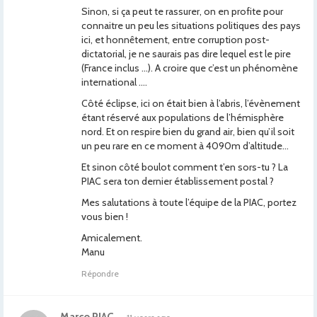
Sinon, si ça peut te rassurer, on en profite pour
connaitre un peu les situations politiques des pays
ici, et honnêtement, entre corruption post-
dictatorial, je ne saurais pas dire lequel est le pire
(France inclus …). A croire que c’est un phénomène
international ….
Côté éclipse, ici on était bien à l’abris, l’évènement
étant réservé aux populations de l’hémisphère
nord. Et on respire bien du grand air, bien qu’il soit
un peu rare en ce moment à 4090m d’altitude…
Et sinon côté boulot comment t’en sors-tu ? La
PIAC sera ton dernier établissement postal ?
Mes salutations à toute l’équipe de la PIAC, portez
vous bien !
Amicalement.
Manu
Répondre