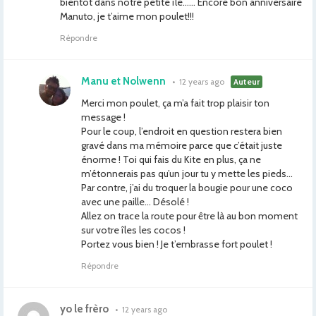
bientôt dans notre petite île…… Encore bon anniversaire
Manuto, je t’aime mon poulet!!!
Répondre
Manu et Nolwenn
•
12 years ago
Auteur
Merci mon poulet, ça m’a fait trop plaisir ton
message !
Pour le coup, l’endroit en question restera bien
gravé dans ma mémoire parce que c’était juste
énorme ! Toi qui fais du Kite en plus, ça ne
m’étonnerais pas qu’un jour tu y mette les pieds…
Par contre, j’ai du troquer la bougie pour une coco
avec une paille… Désolé !
Allez on trace la route pour être là au bon moment
sur votre îles les cocos !
Portez vous bien ! Je t’embrasse fort poulet !
Répondre
yo le frèro
•
12 years ago