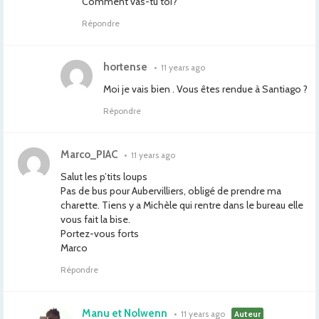
Comment vas-tu toi?
Répondre
hortense
•
11 years ago
Moi je vais bien . Vous êtes rendue à Santiago ?
Répondre
Marco_PIAC
•
11 years ago
Salut les p’tits loups
Pas de bus pour Aubervilliers, obligé de prendre ma
charette. Tiens y a Michèle qui rentre dans le bureau elle
vous fait la bise.
Portez-vous forts
Marco
Répondre
Manu et Nolwenn
•
11 years ago
Auteur