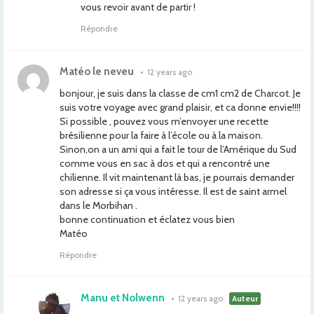
vous revoir avant de partir !
Répondre
Matéo le neveu
•
12 years ago
bonjour, je suis dans la classe de cm1 cm2 de Charcot. Je
suis votre voyage avec grand plaisir, et ca donne envie!!!!
Si possible , pouvez vous m’envoyer une recette
brésilienne pour la faire à l’école ou à la maison.
Sinon,on a un ami qui a fait le tour de l’Amérique du Sud
comme vous en sac à dos et qui a rencontré une
chilienne. Il vit maintenant là bas, je pourrais demander
son adresse si ça vous intéresse. Il est de saint armel
dans le Morbihan .
bonne continuation et éclatez vous bien
Matéo
Répondre
Manu et Nolwenn
•
12 years ago
Auteur