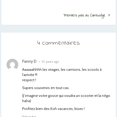
Premiers pas au Cambodge
4 commentaires
Fanny D
•
10 years ago
Aaaaaahhhh les virages, les camions, les scoots à
l’arrivée !!!
respect !
Supers souvenirs en tout cas.
(J’imagine votre gosse qui voudra un scooter et la négo
haha)
Profitez bien des Koh vacances, bises !
Répondre