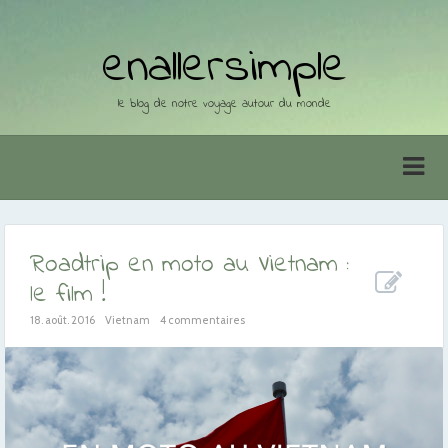
enallersimple
le blog de notre voyage autour du monde
Roadtrip en moto au Vietnam :
le film !
18. août. 2016
Vietnam
4 commentaires