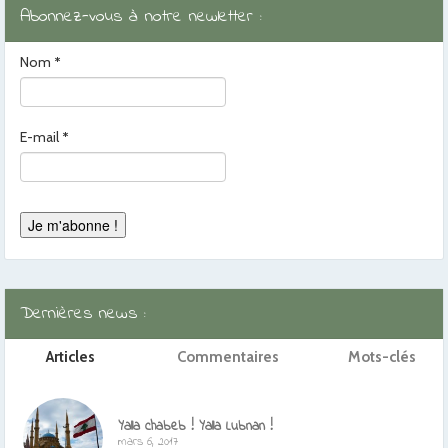
Abonnez-vous à notre newletter :
Nom
*
E-mail
*
Dernières news :
Articles
Commentaires
Mots-clés
Yalla chabeb ! Yalla Lubnan !
mars 6, 2017