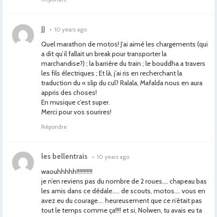
JJ
•
10 years ago
Quel marathon de motos! J’ai aimé les chargements (qui
a dit qu’il fallait un break pour transporter la
marchandise?) ; la barrière du train ; le bouddha a travers
les fils électriques ; Et là, j’ai ris en recherchant la
traduction du « slip du cul? Ralala, Mafalda nous en aura
appris des choses!
En musique c’est super.
Merci pour vos sourires!
Répondre
les bellentrais
•
10 years ago
waouhhhhh!!!!!!!!!!!
je n’en reviens pas du nombre de 2 roues…. chapeau bas
les amis dans ce dédale….. de scouts, motos…. vous en
avez eu du courage…. heureusement que ce n’était pas
tout le temps comme ça!!!! et si, Nolwen, tu avais eu ta