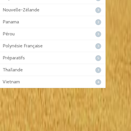
Nouvelle-Zélande
3
Panama
2
Pérou
3
Polynésie Française
3
Préparatifs
5
Thaïlande
1
Vietnam
4