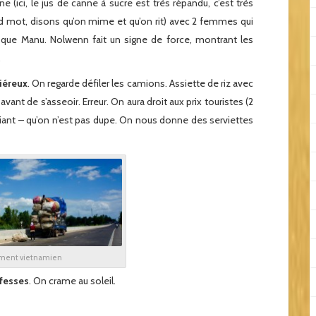
(ici, le jus de canne à sucre est très répandu, c’est très
and mot, disons qu’on mime et qu’on rit) avec 2 femmes qui
que Manu. Nolwenn fait un signe de force, montrant les
.
iéreux
. On regarde défiler les camions. Assiette de riz avec
ant de s’asseoir. Erreur. On aura droit aux prix touristes (2
riant – qu’on n’est pas dupe. On nous donne des serviettes
ment vietnamien
 fesses
. On crame au soleil.