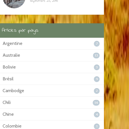
septembre 25, 2016
Articles par pays
Argentine
7
Australie
13
Bolivie
3
Brésil
9
Cambodge
2
Chili
14
Chine
4
Colombie
1