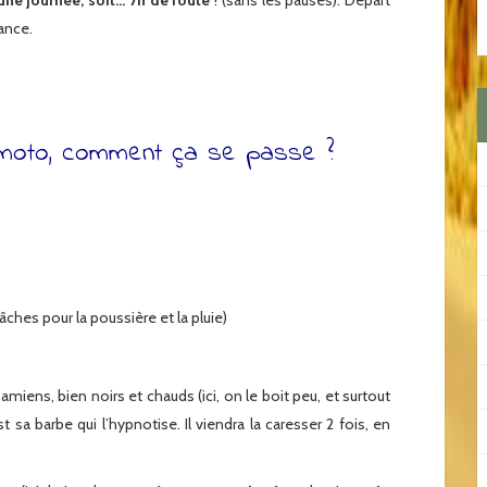
ne journée, soit… 7h de route
! (sans les pauses). Départ
ance.
 moto, comment ça se passe ?
âches pour la poussière et la pluie)
iens, bien noirs et chauds (ici, on le boit peu, et surtout
t sa barbe qui l’hypnotise. Il viendra la caresser 2 fois, en