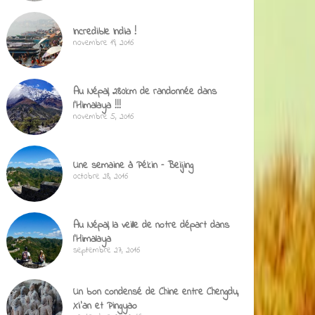
Incredible India !
novembre 19, 2016
Au Népal, 280km de randonnée dans
l’Himalaya !!!
novembre 5, 2016
Une semaine à Pékin – Beijing
octobre 28, 2016
Au Népal, la veille de notre départ dans
l’Himalaya
septembre 27, 2016
Un bon condensé de Chine entre Chengdu,
Xi’an et Pingyao