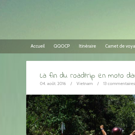
Accueil
QQOCP
Itinéraire
Carnet de voy
La fin du roadtrip en moto da
04. août. 2016
/
Vietnam
/
13 commentaire