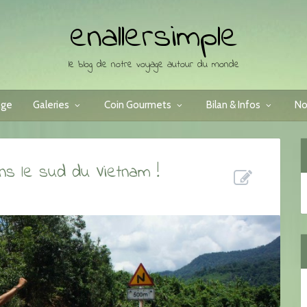
enallersimple
le blog de notre voyage autour du monde
age
Galeries
Coin Gourmets
Bilan & Infos
No
ns le sud du Vietnam !
s