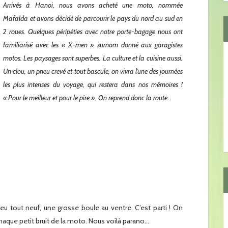
Arrivés à Hanoi, nous avons acheté une moto, nommée
Mafalda et avons décidé de parcourir le pays du nord au sud en
2 roues. Quelques péripéties avec notre porte-bagage nous ont
familiarisé avec les « X-men » surnom donné aux garagistes
motos. Les paysages sont superbes. La culture et la cuisine aussi.
Un clou, un pneu crevé et tout bascule, on vivra l’une des journées
les plus intenses du voyage, qui restera dans nos mémoires !
« Pour le meilleur et pour le pire ». On reprend donc la route…
x
x
x
x
x
 tout neuf, une grosse boule au ventre. C’est parti ! On
haque petit bruit de la moto. Nous voilà parano…