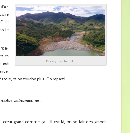
d’un
ouche
Oui !
ns le
arde-
ut en
Paysage sur la route
 Il est
ence,
fistole, ça ne touche plus. On repart !
es motos vietnamiennes…
cœur grand comme ça – il est là, on se fait des grands