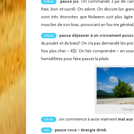
:
pause jus
. On commande 2 jus de canne 
10h45
frais, bon et sucré). On adore. On discute (un gr
sont très étonnées que Nolwenn soit plus âgée 
muscles de son bras, provocant un fou rire général
:
pause déjeuner à un croisement pouss
12h30
du poulet et du bœuf. On n’a pas demandé les prix av
fois plus cher – 4$). On fait comprendre – en sou
humidifiées pour faire passer la pilule.
Charge
: on commence à avoir vraiment
mal aux
13h30
:
pause coca – énergie drink
.
14h