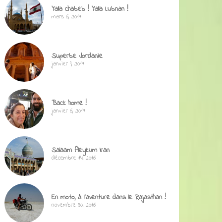
Yalla chabeb ! Yalla Lubnan !
mars 6, 2017
Superbe Jordanie
janvier 9, 2017
Back home !
janvier 6, 2017
Salaam Aleykum Iran
décembre 14, 2016
En moto, à l’aventure dans le Rajasthan !
novembre 30, 2016