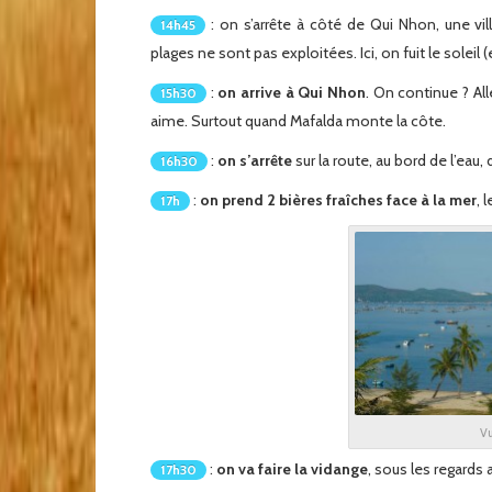
: on s’arrête à côté de Qui Nhon, une vil
14h45
plages ne sont pas exploitées. Ici, on fuit le soleil 
:
on arrive à Qui Nhon
. On continue ? All
15h30
aime. Surtout quand Mafalda monte la côte.
:
on s’arrête
sur la route, au bord de l’eau,
16h30
:
on prend 2 bières fraîches face à la mer
, 
17h
Vu
:
on va faire la vidange
, sous les regards
17h30