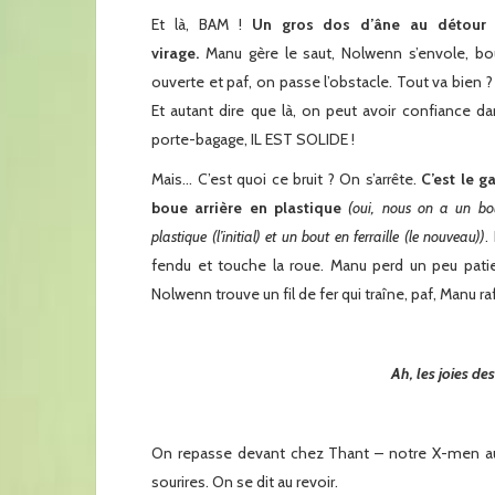
Et là, BAM !
Un gros dos d’âne au détour 
virage.
Manu gère le saut, Nolwenn s’envole, b
ouverte et paf, on passe l’obstacle. Tout va bien ? 
Et autant dire que là, on peut avoir confiance da
porte-bagage, IL EST SOLIDE !
Mais… C’est quoi ce bruit ? On s’arrête.
C’est le g
boue arrière en plastique
(oui, nous on a un bo
plastique (l’initial) et un bout en ferraille (le nouveau))
.
fendu et touche la roue. Manu perd un peu pati
Nolwenn trouve un fil de fer qui traîne, paf, Manu ra
Ah, les joies d
On repasse devant chez Thant – notre X-men au 
sourires. On se dit au revoir.