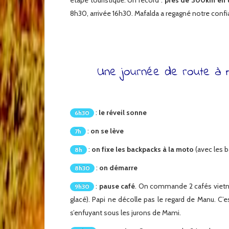
étape touristique. Un record :
près de 300km en u
8h30, arrivée 16h30. Mafalda a regagné notre confi
Une journée de route à
:
le réveil sonne
6h30
:
on se lève
7h
:
on fixe les backpacks à la moto
(avec les b
8h
:
on démarre
8h30
:
pause café
. On commande 2 cafés vietnam
9h30
glacé). Papi ne décolle pas le regard de Manu. C’es
s’enfuyant sous les jurons de Mami.