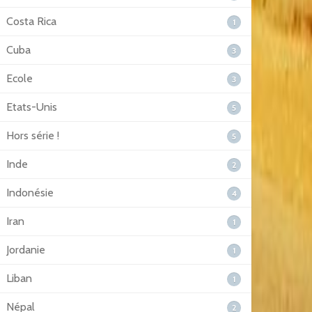
Costa Rica
1
Cuba
3
Ecole
3
Etats-Unis
5
Hors série !
5
Inde
2
Indonésie
4
Iran
1
Jordanie
1
Liban
1
Népal
2