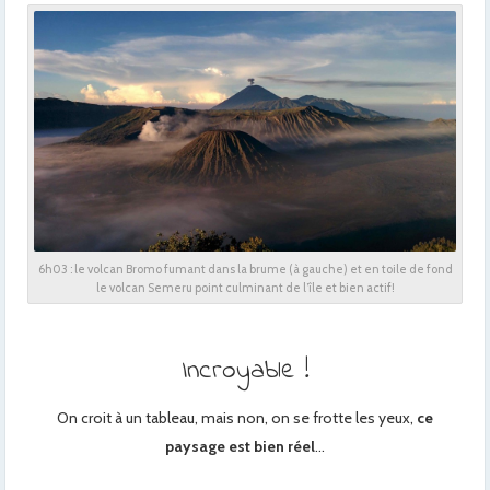
6h03 : le volcan Bromo fumant dans la brume (à gauche) et en toile de fond
le volcan Semeru point culminant de l’île et bien actif!
Incroyable !
On croit à un tableau, mais non, on se frotte les yeux,
ce
paysage est bien réel
…