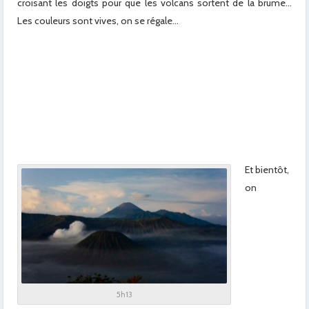
croisant les doigts pour que les volcans sortent de la brume…
Les couleurs sont vives, on se régale…
x
x
x
x
x
Et bientôt,
on
5h13