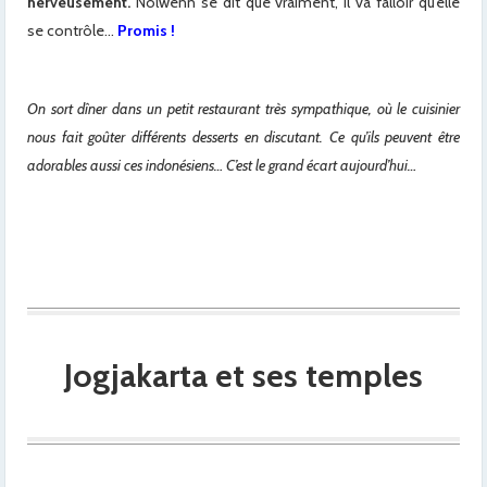
nerveusement.
Nolwenn se dit que vraiment, il va falloir qu’elle
se contrôle…
Promis !
On sort dîner dans un petit restaurant très sympathique, où le cuisinier
nous fait goûter différents desserts en discutant. Ce qu’ils peuvent être
adorables aussi ces indonésiens… C’est le grand écart aujourd’hui…
Jogjakarta et ses temples