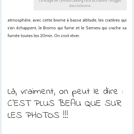
Le village de Cemoro Lawang, face au cratère Tengger,
dans la brume.
atmosphère, avec cette brume à basse altitude, les cratères qui
s’en échappent, le Bromo qui fume et le Semeru qui crache sa
fumée toutes les 20min. On croit rêver.
x
x
x
x
Là, vraiment, on peut le dire :
C’EST PLUS BEAU QUE SUR
LES PHOTOS !!!
x