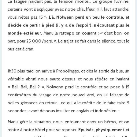
La fatigue n’aidant pas, la tension monte… Le groupe fulmine,
certains vont s’expliquer avec notre chauffeur. « Il faut attendre,
vous n’êtes pas 15 ».
Là, Nolwenn perd un peu le contrôle, et
décide de partir à pied (il y a de l’espoir), n’écoutant plus le
monde extérieur.
Manu la rattrape en courant : « c’est bon, on
part, pour 25 000 /pers. ». Le trajet se fait dans le silence, tout le
bus est à cran.
1h30 plus tard, on arrive à Probolinggo, et dès la sortie du bus, un
véritable abruti nous saute dessus et nous répète en hurlant
« Bali, Bali, Bali ? ». Nolwenn perd le contrôle et se pose à 15
centimètres du visage de notre nouvel ami, en lui faisant de
belles grimaces en retour… ce qui a le mérite de le faire taire 5
secondes, avant de nous insulter en anglais et indonésien…
Manu gère la situation, nous enfournant dans un bémo, et on
rentre à notre hôtel pour se reposer.
Epuisés, physiquement et