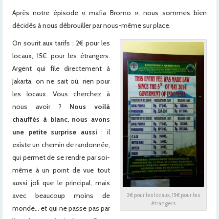
Après notre épisode « mafia Bromo », nous sommes bien
décidés à nous débrouiller par nous-même sur place.
On sourit aux tarifs : 2€ pour les
locaux, 15€ pour les étrangers.
Argent qui file directement à
Jakarta, on ne sait où, rien pour
les locaux. Vous cherchez à
nous avoir ?
Nous voilà
chauffés à blanc, nous avons
une petite surprise aussi
: il
existe un chemin de randonnée,
qui permet de se rendre par soi-
même à un point de vue tout
aussi joli que le principal, mais
avec beaucoup moins de
2€ pour les locaux, 15€ pour les
étrangers
monde… et qui ne passe pas par