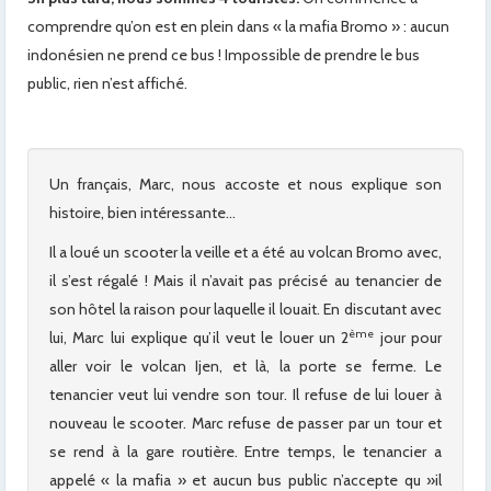
comprendre qu’on est en plein dans « la mafia Bromo » : aucun
indonésien ne prend ce bus ! Impossible de prendre le bus
public, rien n’est affiché.
Un français, Marc, nous accoste et nous explique son
histoire, bien intéressante…
Il a loué un scooter la veille et a été au volcan Bromo avec,
il s’est régalé ! Mais il n’avait pas précisé au tenancier de
son hôtel la raison pour laquelle il louait. En discutant avec
ème
lui, Marc lui explique qu’il veut le louer un 2
jour pour
aller voir le volcan Ijen, et là, la porte se ferme. Le
tenancier veut lui vendre son tour. Il refuse de lui louer à
nouveau le scooter. Marc refuse de passer par un tour et
se rend à la gare routière. Entre temps, le tenancier a
appelé « la mafia » et aucun bus public n’accepte qu »il