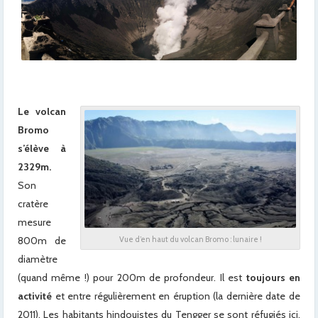
Le volcan
Bromo
s’élève à
2329m.
Son
cratère
mesure
800m de
Vue d’en haut du volcan Bromo : lunaire !
diamètre
(quand même !) pour 200m de profondeur. Il est
toujours en
activité
et entre régulièrement en éruption (la dernière date de
2011). Les habitants hindouistes du Tengger se sont réfugiés ici,