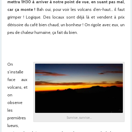
mettra 1H30 à arriver à notre point de vue, en suant pas mal,
car ça
monte !
Bah oui, pour voir les volcans d’en-haut… il faut
grimper ! Logique. Des locaux sont déjà là et vendent à prix
dérisoire du café bien chaud, un bonheur ! On rigole avec eux, un
peu de chaleur humaine, ça fait du bien.
xx
x
On
s’installe
face aux
volcans, et
on
observe
les
premières
Sunrise, sunrise…
lueurs,