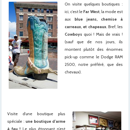
On visite quelques boutiques :
ici, c’est le
Far West
, la mode est
aux
blue jeans, chemise à
carreaux, et chapeaux.
Bref, les
Cowboys
quoi ! Mais de vrais !
(sauf que de nos jours, ils
montent plutôt des énormes
pick-up comme le Dodge RAM
2500, notre préféré, que des
chevaux).
Visite d’une boutique plus
spéciale :
une boutique d’arme
à feu !
Le plus étonnant n’est