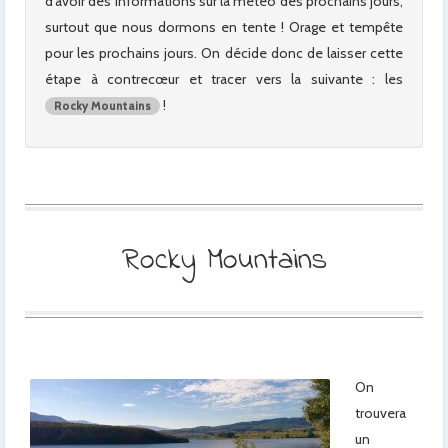
d’avoir des informations sur la météo des prochains jours,
surtout que nous dormons en tente ! Orage et tempête
pour les prochains jours. On décide donc de laisser cette
étape à contrecœur et tracer vers la suivante : les
!
Rocky Mountains
Rocky Mountains
On
trouvera
un