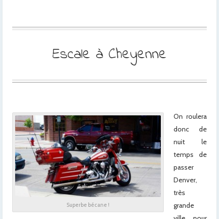
Escale à Cheyenne
On roulera
donc de
nuit le
temps de
passer
Denver,
très
grande
Superbe bécane !
ville, pour