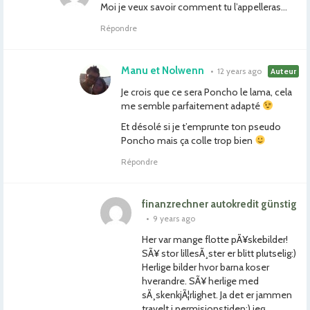
Moi je veux savoir comment tu l’appelleras…
Répondre
Manu et Nolwenn
•
12 years ago
Auteur
Je crois que ce sera Poncho le lama, cela
me semble parfaitement adapté
Et désolé si je t’emprunte ton pseudo
Poncho mais ça colle trop bien
Répondre
finanzrechner autokredit günstig
•
9 years ago
Her var mange flotte pÃ¥skebilder!
SÃ¥ stor lillesÃ¸ster er blitt plutselig:)
Herlige bilder hvor barna koser
hverandre. SÃ¥ herlige med
sÃ¸skenkjÃ¦rlighet. Ja det er jammen
travelt i permisjonstiden:) jeg