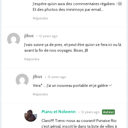
J’espère qu’on aura des commentaires réguliers :-)))
Et des photos des minimoys par email…
Répondre
jibus
•
12 years ago
J’vais suivre ça de pres, et peut être qu’on se fera ici ou là
avant la fin de nos voyages. Bises, JB
Répondre
jibus
•
12 years ago
Vera* … J’ai un nouveau portable et je galère –‘
Répondre
Manu et Nolwenn
•
12 years ago
Auteur
Claro!!!! Tiens-nous au courant! Punaise Rio
c’est génial, inscrit le dans ta liste de villes à