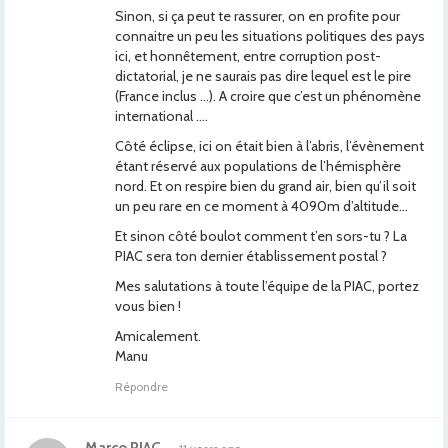
Sinon, si ça peut te rassurer, on en profite pour
connaitre un peu les situations politiques des pays
ici, et honnêtement, entre corruption post-
dictatorial, je ne saurais pas dire lequel est le pire
(France inclus …). A croire que c’est un phénomène
international ….
Côté éclipse, ici on était bien à l’abris, l’évènement
étant réservé aux populations de l’hémisphère
nord. Et on respire bien du grand air, bien qu’il soit
un peu rare en ce moment à 4090m d’altitude…
Et sinon côté boulot comment t’en sors-tu ? La
PIAC sera ton dernier établissement postal ?
Mes salutations à toute l’équipe de la PIAC, portez
vous bien !
Amicalement.
Manu
Répondre