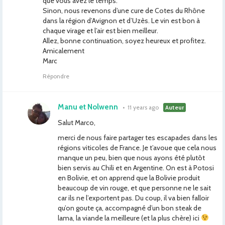
que vous avez le temps.
Sinon, nous revenons d’une cure de Cotes du Rhône
dans la région d’Avignon et d’Uzès. Le vin est bon à
chaque virage et l’air est bien meilleur.
Allez, bonne continuation, soyez heureux et profitez.
Amicalement
Marc
Répondre
Manu et Nolwenn
•
11 years ago
Auteur
Salut Marco,
merci de nous faire partager tes escapades dans les
régions viticoles de France. Je t’avoue que cela nous
manque un peu, bien que nous ayons été plutôt
bien servis au Chili et en Argentine. On est à Potosi
en Bolivie, et on apprend que la Bolivie produit
beaucoup de vin rouge, et que personne ne le sait
car ils ne l’exportent pas. Du coup, il va bien falloir
qu’on goute ça, accompagné d’un bon steak de
lama, la viande la meilleure (et la plus chère) ici