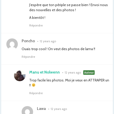
J’espère que ton périple se passe bien ! Envoi nous
des nouvelles et des photos !
A bientôt !
Répondre
Poncho
•
12 years ago
Ouais trop cool ! On veut des photos de lama !!
Répondre
Manu et Nolwenn
•
12 years ago
Auteur
Trop facile les photos. Moi je veux en ATTRAPER un
!!
Répondre
Lawa
•
12 years ago