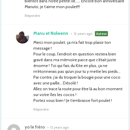
bientôt dans notre petite île…… Encore bon anniversaire
Manuto, je t’aime mon poulet!!!
Répondre
Manu et Nolwenn
•
12 years ago
Auteur
Merci mon poulet, ça m’a fait trop plaisir ton
message !
Pour le coup, l’endroit en question restera bien
gravé dans ma mémoire parce que c’était juste
énorme ! Toi qui fais du Kite en plus, ça ne
m’étonnerais pas qu’un jour tu y mette les pieds…
Par contre, j’ai du troquer la bougie pour une coco
avec une paille… Désolé !
Allez on trace la route pour être là au bon moment
sur votre îles les cocos !
Portez vous bien ! Je t’embrasse fort poulet !
Répondre
yo le frèro
•
12 years ago