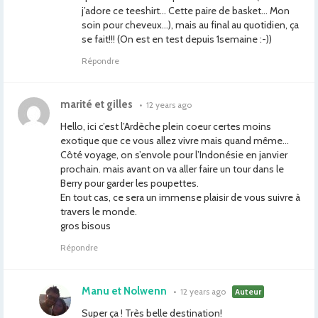
j’adore ce teeshirt… Cette paire de basket… Mon
soin pour cheveux…), mais au final au quotidien, ça
se fait!!! (On est en test depuis 1semaine :-))
Répondre
marité et gilles
•
12 years ago
Hello, ici c’est l’Ardèche plein coeur certes moins
exotique que ce vous allez vivre mais quand même…
Côté voyage, on s’envole pour l’Indonésie en janvier
prochain. mais avant on va aller faire un tour dans le
Berry pour garder les poupettes.
En tout cas, ce sera un immense plaisir de vous suivre à
travers le monde.
gros bisous
Répondre
Manu et Nolwenn
•
12 years ago
Auteur
Super ça ! Très belle destination!