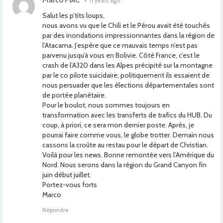
Marco PIAC
•
11 years ago
Salut les p’tits loups,
nous avons vu que le Chili et le Pérou avait été touchés
par des inondations impressionnantes dans la région de
l’Atacama. J’espère que ce mauvais temps n’est pas
parvenu jusqu’à vous en Bolivie. Côté France, c’est le
crash de l’A320 dans les Alpes précipité sur la montagne
par le co pilote suicidaire, politiquement ils essaient de
nous persuader que les élections départementales sont
de portée planétaire.
Pour le boulot, nous sommes toujours en
transformation avec les transferts de trafics du HUB. Du
coup, à priori, ce sera mon dernier poste. Après, je
pourrai faire comme vous, le globe trotter. Demain nous
cassons la croûte au restau pour le départ de Christian.
Voilà pour les news. Bonne remontée vers l’Amérique du
Nord. Nous serons dans la région du Grand Canyon fin
juin début juillet.
Portez-vous forts
Marco
Répondre