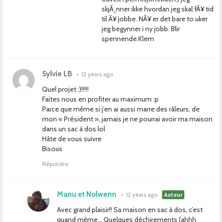
skjÃ¸nner ikke hvordan jeg skal fÃ¥ tid
til Ã¥ jobbe. NÃ¥ er det bare to uker
jeg begynner i ny jobb. Blir
spennende.Klem
Sylvie LB
•
12 years ago
Quel projet :)!!!!!
Faites nous en profiter au maximum :p
Parce que même si j’en ai aussi marre des râleurs, de
mon « Président », jamais je ne pourrai avoir ma maison
dans un sac à dos lol
Hâte de vous suivre
Bisous
Répondre
Manu et Nolwenn
•
12 years ago
Auteur
Avec grand plaisir!! Sa maison en sac à dos, c’est
quand même… Quelques déchirements (ahhh