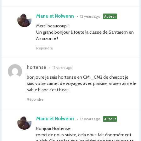
Manu et Nolwenn
•
12 years ago
Auteur
Merci beaucoup !
Un grand bonjour à toute la classe de Santarem en
Amazonie !
Répondre
hortense
•
12 years ago
bonjoure je suis hortense en CM1_CM2 de charcot je
suis votre carnet de voyages avec plaisire jai bien aime le
sable blanc c’est beau
Répondre
Manu et Nolwenn
•
12 years ago
Auteur
Bonjour Hortense,
merci de nous suivre, cela nous fait énormément