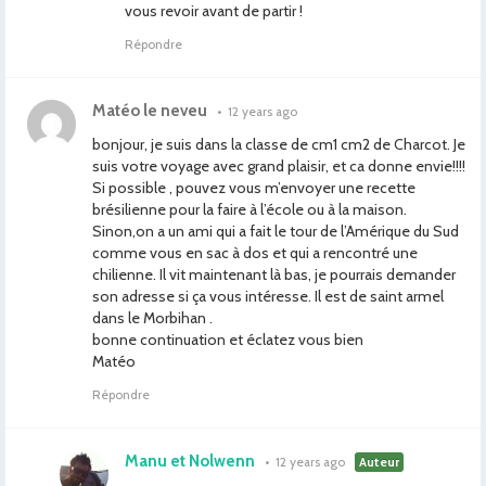
vous revoir avant de partir !
Répondre
Matéo le neveu
•
12 years ago
bonjour, je suis dans la classe de cm1 cm2 de Charcot. Je
suis votre voyage avec grand plaisir, et ca donne envie!!!!
Si possible , pouvez vous m’envoyer une recette
brésilienne pour la faire à l’école ou à la maison.
Sinon,on a un ami qui a fait le tour de l’Amérique du Sud
comme vous en sac à dos et qui a rencontré une
chilienne. Il vit maintenant là bas, je pourrais demander
son adresse si ça vous intéresse. Il est de saint armel
dans le Morbihan .
bonne continuation et éclatez vous bien
Matéo
Répondre
Manu et Nolwenn
•
12 years ago
Auteur