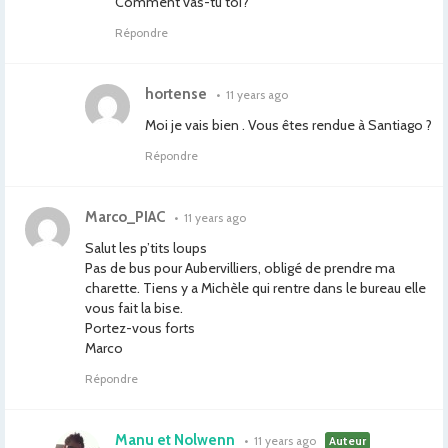
Comment vas-tu toi?
Répondre
hortense
•
11 years ago
Moi je vais bien . Vous êtes rendue à Santiago ?
Répondre
Marco_PIAC
•
11 years ago
Salut les p’tits loups
Pas de bus pour Aubervilliers, obligé de prendre ma
charette. Tiens y a Michèle qui rentre dans le bureau elle
vous fait la bise.
Portez-vous forts
Marco
Répondre
Manu et Nolwenn
•
11 years ago
Auteur