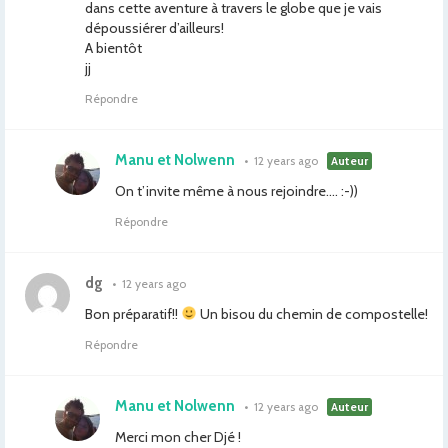
dans cette aventure à travers le globe que je vais
dépoussiérer d’ailleurs!
A bientôt
jj
Répondre
Manu et Nolwenn
•
12 years ago
Auteur
On t’invite même à nous rejoindre…. :-))
Répondre
dg
•
12 years ago
Bon préparatif!!
Un bisou du chemin de compostelle!
Répondre
Manu et Nolwenn
•
12 years ago
Auteur
Merci mon cher Djé !