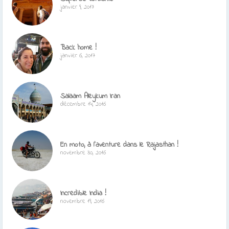
janvier 9, 2017
Back home !
janvier 6, 2017
Salaam Aleykum Iran
décembre 14, 2016
En moto, à l’aventure dans le Rajasthan !
novembre 30, 2016
Incredible India !
novembre 19, 2016