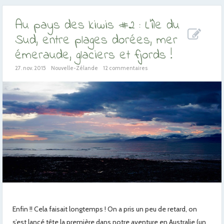
Au pays des kiwis #2 : L’île du
Sud, entre plages dorées, mer
émeraude, glaciers et fjords !
27. nov. 2015
Nouvelle-Zélande
12 commentaires
Enfin !! Cela faisait longtemps ! On a pris un peu de retard, on
s’est lancé tête la première dans notre aventure en Australie (un