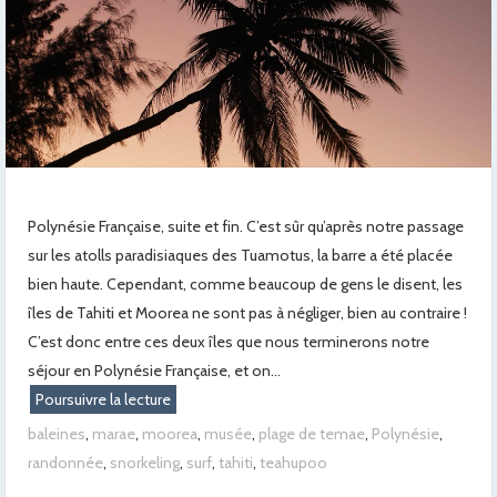
Polynésie Française, suite et fin. C’est sûr qu’après notre passage
sur les atolls paradisiaques des Tuamotus, la barre a été placée
bien haute. Cependant, comme beaucoup de gens le disent, les
îles de Tahiti et Moorea ne sont pas à négliger, bien au contraire !
C’est donc entre ces deux îles que nous terminerons notre
séjour en Polynésie Française, et on...
Poursuivre la lecture
baleines
,
marae
,
moorea
,
musée
,
plage de temae
,
Polynésie
,
randonnée
,
snorkeling
,
surf
,
tahiti
,
teahupoo