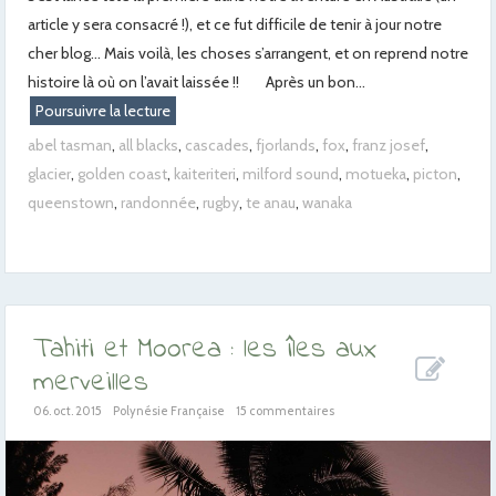
article y sera consacré !), et ce fut difficile de tenir à jour notre
cher blog… Mais voilà, les choses s’arrangent, et on reprend notre
histoire là où on l’avait laissée !! Après un bon...
Poursuivre la lecture
abel tasman
,
all blacks
,
cascades
,
fjorlands
,
fox
,
franz josef
,
glacier
,
golden coast
,
kaiteriteri
,
milford sound
,
motueka
,
picton
,
queenstown
,
randonnée
,
rugby
,
te anau
,
wanaka
Tahiti et Moorea : les îles aux
merveilles
06. oct. 2015
Polynésie Française
15 commentaires