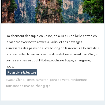
Fraîchement débarqué en Chine, on aura eu une belle entrée en
la matière avec notre arrivée à Guilin, et ses paysages
surréalistes des pains de sucre le long de la rivière Li. On aura déjà
pris une belle claque au coucher du soleil sur le mont Lao Zhai, et
on ne sera pas au bout ! Notre prochaine étape, Zhangjiajie,
nous...
Poursuivre la lecture
avatar
,
Chine
,
james cameron
,
pont de verre
,
randonnée
,
tourisme de masse
,
zhangjiajie