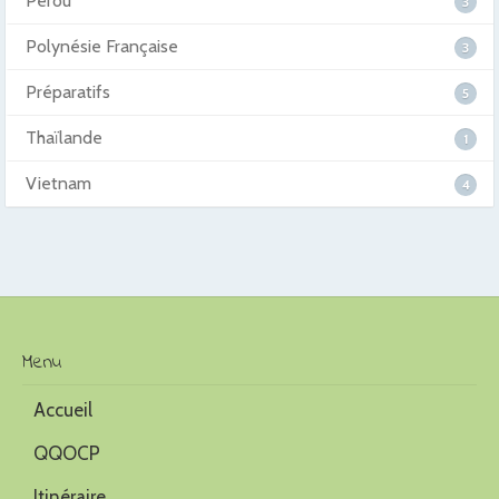
Pérou
3
Polynésie Française
3
Préparatifs
5
Thaïlande
1
Vietnam
4
Menu
Accueil
QQOCP
Itinéraire