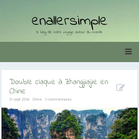
enallersimple
le blog de notre voyage autour du monde
Double claque à Zhangjiajie en
Chine
21. sept. 2016
Chine
3 commentaires