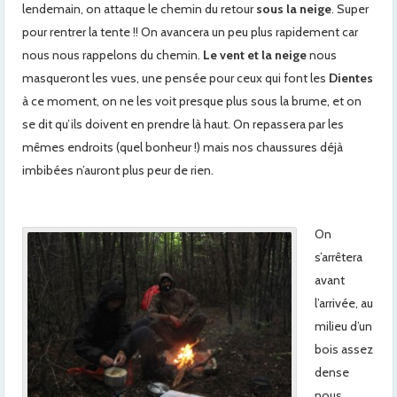
lendemain, on attaque le chemin du retour
sous la neige
. Super
pour rentrer la tente !! On avancera un peu plus rapidement car
nous nous rappelons du chemin.
Le vent et la neige
nous
masqueront les vues, une pensée pour ceux qui font les
Dientes
à ce moment, on ne les voit presque plus sous la brume, et on
se dit qu’ils doivent en prendre là haut. On repassera par les
mêmes endroits (quel bonheur !) mais nos chaussures déjà
imbibées n’auront plus peur de rien.
On
s’arrêtera
avant
l’arrivée, au
milieu d’un
bois assez
dense
nous