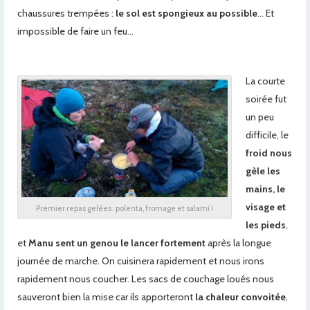
chaussures trempées :
le sol est spongieux au possible
… Et
impossible de faire un feu…
La courte
soirée fut
un peu
difficile, le
froid nous
gèle les
mains, le
visage et
Premier repas gelées : polenta, fromage et salami !
les pieds
,
et
Manu sent un genou le lancer fortement
après la longue
journée de marche. On cuisinera rapidement et nous irons
rapidement nous coucher. Les sacs de couchage loués nous
sauveront bien la mise car ils apporteront
la chaleur convoitée
,