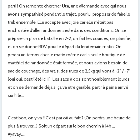
parti ! On remonte chercher
Ute
, une allemande avec qui nous
avons sympathisé pendant le trajet, pour lui proposer de faire le
trek ensemble. Elle accepte avec joie car elle n’était pas
enchantée d’aller randonner seule dans ces conditions. On se
prépare un plan de bataille en 2-2, on fait les courses, on planifie,
et on se donne RDV pour le départ du lendemain matin. On
perdra un temps cher le matin même car la seule boutique de
matériel de randonnée était fermée, et nous avions besoin de
sac de couchage, des vrais, des trucs de 2,5kg qui vont à -2° / -7°
(oui oui, c’est l’été ici !!). Les sacs à dos sont horriblement lourds,
et on se demande déjà si ça va être gérable, partir à peine arrivé
sur l’île…
C’est bon, on y va !! C’est par où au fait ? (On perdra une heure de
plus à trouver…) Soit un départ sur le bon chemin à 14h …
Ayayay….