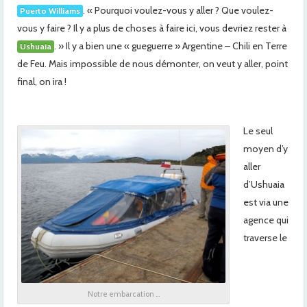
. « Pourquoi voulez-vous y aller ? Que voulez-
Puerto Williams
vous y faire ? Il y a plus de choses à faire ici, vous devriez rester à
. » Il y a bien une « gueguerre » Argentine – Chili en Terre
Ushuaia
de Feu. Mais impossible de nous démonter, on veut y aller, point
final, on ira !
Le seul
moyen d’y
aller
d’Ushuaia
est via une
agence qui
traverse le
Notre embarcation …