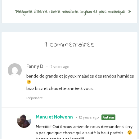
Patagonie chilienne : entre manchots royaux et parc volcanique
9 commentaires
Fanny D
•
12 years ago
bande de grands et joyeux malades des randos humides
bizz bizz et chouette année à vous…
Répondre
Manu et Nolwenn
•
12 years ago
Auteur
Merciiiiii! Oui il nous arrive de nous demander s’il n’y
a pas quelque chose qui a sauté la haut parfois…
bonne année a toi aussi!!!