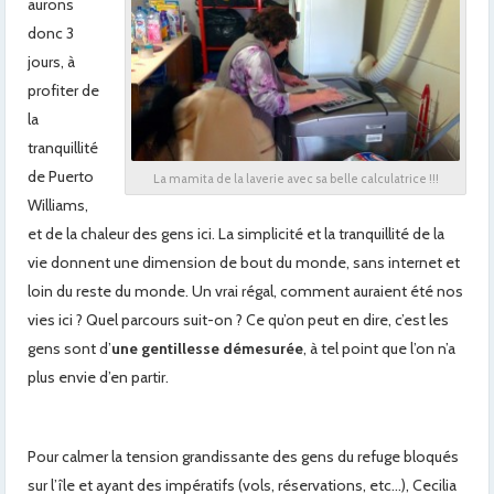
aurons
donc 3
jours, à
profiter de
la
tranquillité
de Puerto
La mamita de la laverie avec sa belle calculatrice !!!
Williams,
et de la chaleur des gens ici. La simplicité et la tranquillité de la
vie donnent une dimension de bout du monde, sans internet et
loin du reste du monde. Un vrai régal, comment auraient été nos
vies ici ? Quel parcours suit-on ? Ce qu’on peut en dire, c’est les
gens sont d’
une gentillesse démesurée
, à tel point que l’on n’a
plus envie d’en partir.
Pour calmer la tension grandissante des gens du refuge bloqués
sur l’île et ayant des impératifs (vols, réservations, etc…), Cecilia