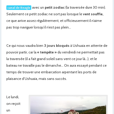
avec un
petit zodiac
(la traversée dure 30 min).
canal de Beagle
Seulement ce petit zodiac ne sort pas lorsque le
vent souffle,
ce que arrive assez régulièrement, et officieusement il n’aime
pas trop naviguer lorsqu’il n’est pas plein…
Ce qui nous vaudra bien
3 jours bloqués
à Ushuaia en attente de
pouvoir partir, car la
« tempête »
du vendredi ne permettait pas
la traversée (il a fait grand soleil sans vent ce jour là…), et le
bateau ne travaille pas le dimanche… On aura essayé pendant ce
temps de trouver une embarcation arpentant les ports de
plaisance d’Ushuaia, mais sans succès.
Le lundi,
on reçoit
un