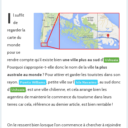
I
l suffit
de
regarder la
carte du
monde
pour se
rendre compte qu’il existe bien
une ville plus au sud
d’
.
Ushuaia
Pourquoi s’approprie-t-elle donc le nom de la ville
la plus
australe au monde
? Pour attirer et garder les touristes dans son
rayon.
, petite ville sur l’
, au sud donc
Puerto Williams
Isla Navarino
d’
, est une ville chilienne, et cela arrange bien les
Ushuaia
argentins de maintenir le commerce du tourisme dans leurs
terres car cela, référence au dernier article, est bien rentable !
On le ressent bien lorsque l’on commence à chercher à rejoindre