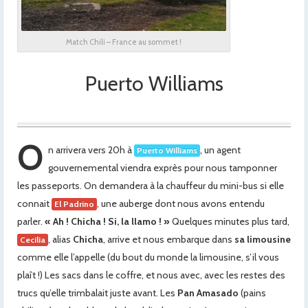
Match Chili – France au sommet !
Puerto Williams
O
n arrivera vers 20h à
, un agent
Puerto Williams
gouvernemental viendra exprès pour nous tamponner
les passeports. On demandera à la chauffeur du mini-bus si elle
connait
, une auberge dont nous avons entendu
El Padrino
parler.
« Ah ! Chicha ! Si, la llamo ! »
Quelques minutes plus tard,
, alias
Chicha
, arrive et nous embarque dans
sa limousine
Cecilia
comme elle l’appelle (du bout du monde la limousine, s’il vous
plaît !) Les sacs dans le coffre, et nous avec, avec les restes des
trucs qu’elle trimbalait juste avant. Les
Pan Amasado
(pains