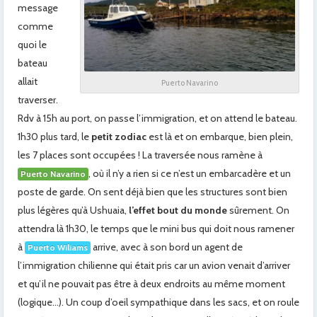
message
comme
quoi le
bateau
allait
Puerto Navarino
traverser.
Rdv à 15h au port, on passe l’immigration, et on attend le bateau.
1h30 plus tard, le
petit zodiac
est là et on embarque, bien plein,
les 7 places sont occupées ! La traversée nous ramène à
, où il n’y a rien si ce n’est un embarcadère et un
Puerto Navarino
poste de garde. On sent déjà bien que les structures sont bien
plus légères qu’à Ushuaia,
l’effet bout du monde
sûrement. On
attendra là 1h30, le temps que le mini bus qui doit nous ramener
à
arrive, avec à son bord un agent de
Puerto Wiliams
l’immigration chilienne qui était pris car un avion venait d’arriver
et qu’il ne pouvait pas être à deux endroits au même moment
(logique…). Un coup d’oeil sympathique dans les sacs, et on roule