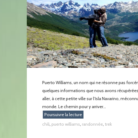
Puerto Williams, un nom qui ne résonne pas forcéme
quelques informations que nous avons récupérées 
aller, à cette petite ville sur l’Isla Navarino, méconnu
monde. Le chemin pour y arriver...
Poursuivre la lecture
chili
,
puerto williams
,
randonnée
,
trek