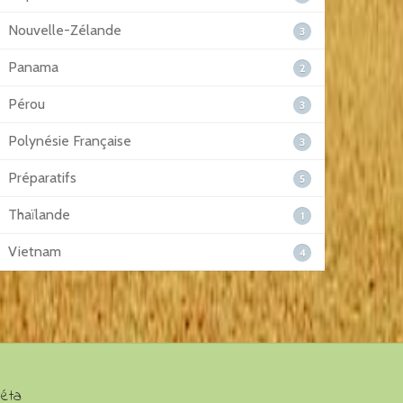
Nouvelle-Zélande
3
Panama
2
Pérou
3
Polynésie Française
3
Préparatifs
5
Thaïlande
1
Vietnam
4
éta