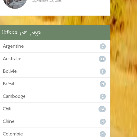
septembre 25, 2016
Articles par pays
Argentine
7
Australie
13
Bolivie
3
Brésil
9
Cambodge
2
Chili
14
Chine
4
Colombie
1