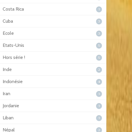
Costa Rica
1
Cuba
3
Ecole
3
Etats-Unis
5
Hors série !
5
Inde
2
Indonésie
4
Iran
1
Jordanie
1
Liban
1
Népal
2