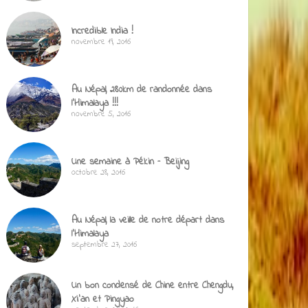
Incredible India !
novembre 19, 2016
Au Népal, 280km de randonnée dans
l’Himalaya !!!
novembre 5, 2016
Une semaine à Pékin – Beijing
octobre 28, 2016
Au Népal, la veille de notre départ dans
l’Himalaya
septembre 27, 2016
Un bon condensé de Chine entre Chengdu,
Xi’an et Pingyao