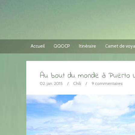
Accueil
QQOCP
Itinéraire
Carnet de voy
Au bout du monde à Puerto W
02. jan. 2015
/
Chili
/
9 commentaires