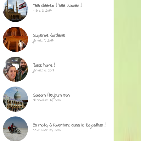
Yalla chabeb ! Yalla Lubnan !
mars 6, 2017
Superbe Jordanie
janvier 9, 2017
Back home !
janvier 6, 2017
Salaam Aleykum Iran
décembre 14, 2016
En moto, à l’aventure dans le Rajasthan !
novembre 30, 2016