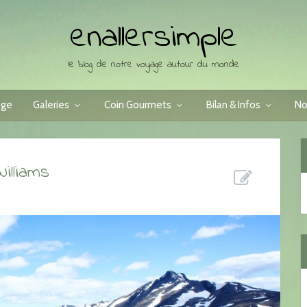
enallersimple
le blog de notre voyage autour du monde
age
Galeries
Coin Gourmets
Bilan & Infos
No
illiams