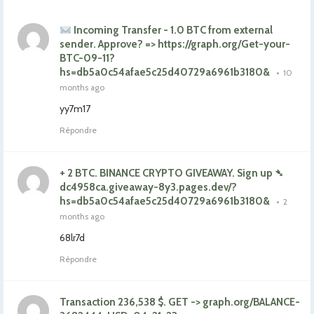
Incoming Transfer - 1.0 BTC from external
sender. Approve? => https://graph.org/Get-your-
BTC-09-11?
hs=db5a0c54afae5c25d40729a6961b3180&
•
10
months ago
yy7m17
Répondre
+ 2 BTC. BINANCE CRYPTO GIVEAWAY. Sign up ➴
dc4958ca.giveaway-8y3.pages.dev/?
hs=db5a0c54afae5c25d40729a6961b3180&
•
2
months ago
68lr7d
Répondre
Transaction 236,538 $. GET -> graph.org/BALANCE-