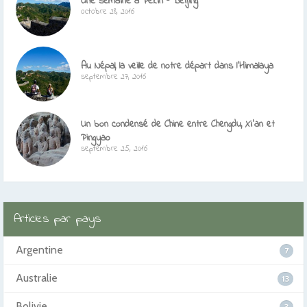
Une semaine à Pékin – Beijing
octobre 28, 2016
Au Népal, la veille de notre départ dans l’Himalaya
septembre 27, 2016
Un bon condensé de Chine entre Chengdu, Xi’an et
Pingyao
septembre 25, 2016
Articles par pays
Argentine
7
Australie
13
Bolivie
3