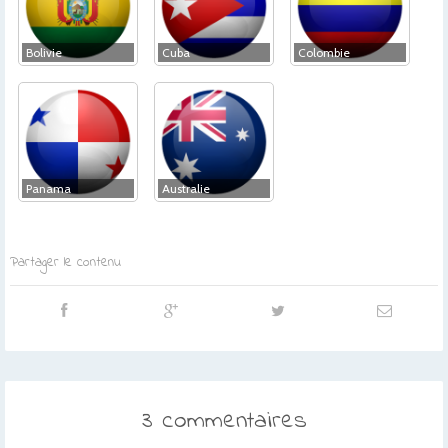
Bolivie
Cuba
Colombie
Panama
Australie
Partager le contenu
3 commentaires