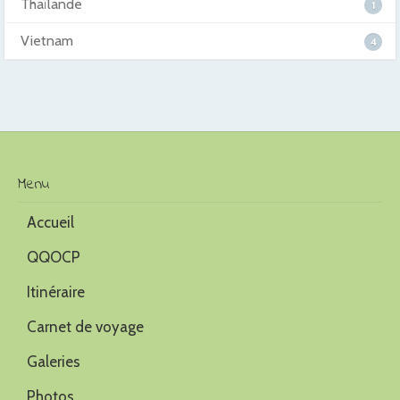
Thaïlande
1
Vietnam
4
Menu
Accueil
QQOCP
Itinéraire
Carnet de voyage
Galeries
Photos