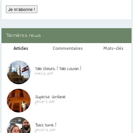
Dernières news :
Articles
Commentaires
Mots-clés
Yalla chabeb ! Yalla Lubnan !
mars 6, 2017
Superbe Jordanie
janvier 9, 2017
Back home !
janvier 6, 2017