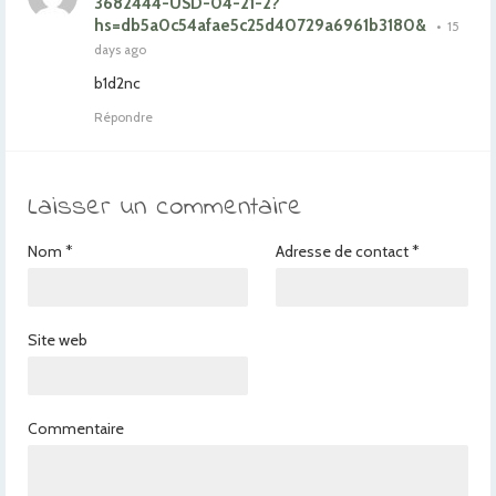
3682444-USD-04-21-2?
hs=db5a0c54afae5c25d40729a6961b3180&
•
15
days ago
b1d2nc
Répondre
Laisser un commentaire
Nom
*
Adresse de contact
*
Site web
Commentaire