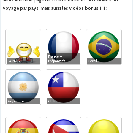
voyage par pays
, mais aussi les
vidéos bonus (!!)
:
France –
BONUS !!!
Préparatifs
Brésil
Argentine
Chili