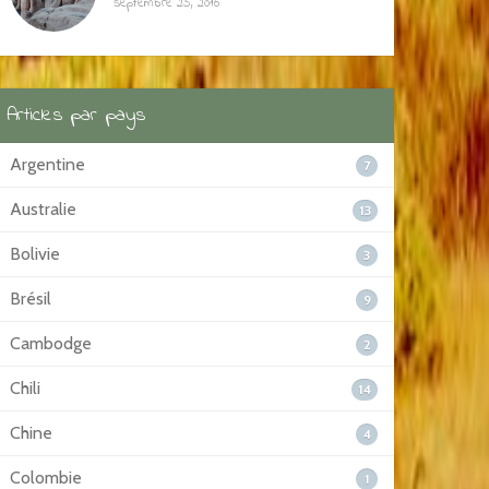
septembre 25, 2016
Articles par pays
Argentine
7
Australie
13
Bolivie
3
Brésil
9
Cambodge
2
Chili
14
Chine
4
Colombie
1