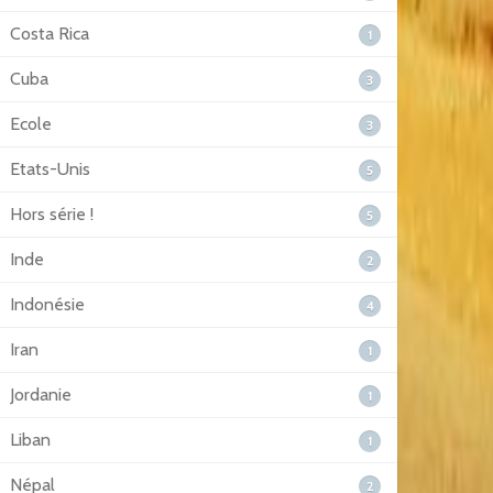
Costa Rica
1
Cuba
3
Ecole
3
Etats-Unis
5
Hors série !
5
Inde
2
Indonésie
4
Iran
1
Jordanie
1
Liban
1
Népal
2