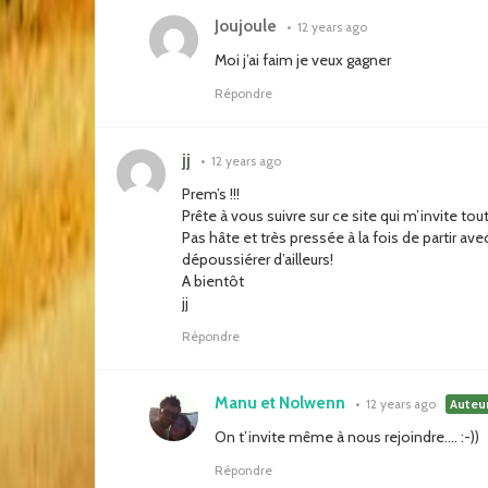
Joujoule
•
12 years ago
Moi j’ai faim je veux gagner
Répondre
jj
•
12 years ago
Prem’s !!!
Prête à vous suivre sur ce site qui m’invite to
Pas hâte et très pressée à la fois de partir av
dépoussiérer d’ailleurs!
A bientôt
jj
Répondre
Manu et Nolwenn
•
12 years ago
Auteu
On t’invite même à nous rejoindre…. :-))
Répondre