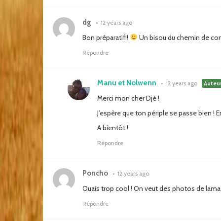
dg
•
12 years ago
Bon préparatif!!
Un bisou du chemin de co
Répondre
Manu et Nolwenn
•
12 years ago
Auteu
Merci mon cher Djé !
J’espère que ton périple se passe bien ! 
A bientôt !
Répondre
Poncho
•
12 years ago
Ouais trop cool ! On veut des photos de lama 
Répondre