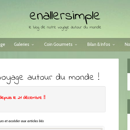
enallersimple
le blog de notre voyage autour du monde
age
Galeries
Coin Gourmets
Bilan & Infos
No
voyage autour du monde !
depuis le 21 décembre !!
rs et accéder aux articles liés