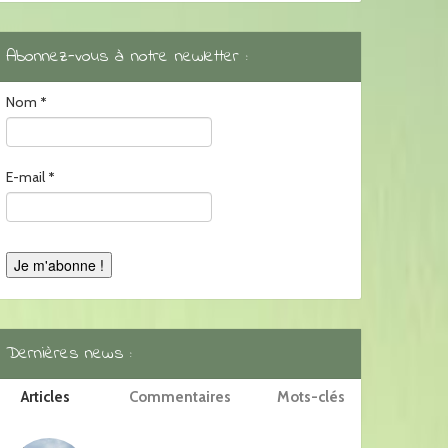
Abonnez-vous à notre newletter :
Nom
*
E-mail
*
Dernières news :
Articles
Commentaires
Mots-clés