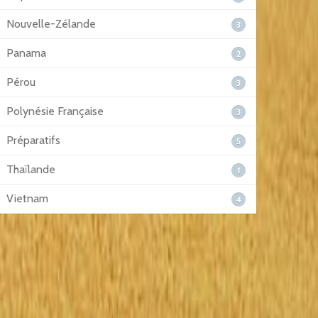
Nouvelle-Zélande
3
Panama
2
Pérou
3
Polynésie Française
3
Préparatifs
5
Thaïlande
1
Vietnam
4