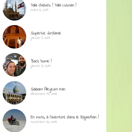
Yalla chabeb ! Yalla Lubnan !
mars 6, 2017
Superbe Jordanie
janvier 9, 2017
Back home !
janvier 6, 2017
Salaam Aleykum Iran
décembre 14, 2016
En moto, à l’aventure dans le Rajasthan !
novembre 30, 2016