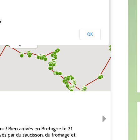
y.
OK
Orly, France
..! Bien arrivés en Bretagne le 21
vés par du saucisson, du fromage et