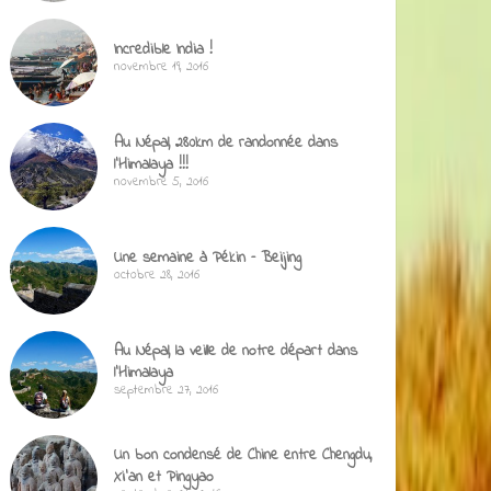
Incredible India !
novembre 19, 2016
Au Népal, 280km de randonnée dans
l’Himalaya !!!
novembre 5, 2016
Une semaine à Pékin – Beijing
octobre 28, 2016
Au Népal, la veille de notre départ dans
l’Himalaya
septembre 27, 2016
Un bon condensé de Chine entre Chengdu,
Xi’an et Pingyao