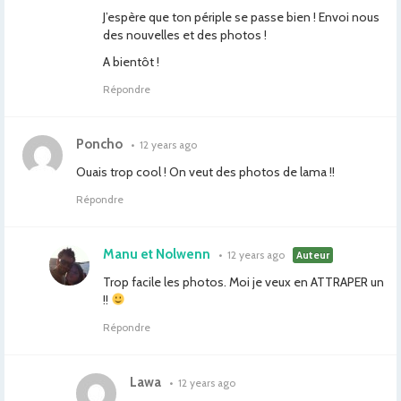
J’espère que ton périple se passe bien ! Envoi nous
des nouvelles et des photos !
A bientôt !
Répondre
Poncho
•
12 years ago
Ouais trop cool ! On veut des photos de lama !!
Répondre
Manu et Nolwenn
•
12 years ago
Auteur
Trop facile les photos. Moi je veux en ATTRAPER un
!!
Répondre
Lawa
•
12 years ago