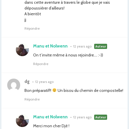
dans cette aventure à travers le globe que je vais
dépoussiérer d’ailleurs!
A bientôt
jj
Répondre
Manu et Nolwenn
•
12 years ago
Auteur
On t’invite même à nous rejoindre…. :-))
Répondre
dg
•
12 years ago
Bon préparatif!!
Un bisou du chemin de compostelle!
Répondre
Manu et Nolwenn
•
12 years ago
Auteur
Merci mon cher Djé !