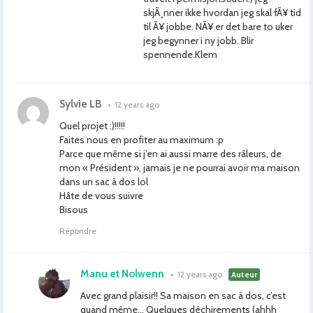
skjÃ¸nner ikke hvordan jeg skal fÃ¥ tid
til Ã¥ jobbe. NÃ¥ er det bare to uker
jeg begynner i ny jobb. Blir
spennende.Klem
Sylvie LB
•
12 years ago
Quel projet :)!!!!!
Faites nous en profiter au maximum :p
Parce que même si j’en ai aussi marre des râleurs, de
mon « Président », jamais je ne pourrai avoir ma maison
dans un sac à dos lol
Hâte de vous suivre
Bisous
Répondre
Manu et Nolwenn
•
12 years ago
Auteur
Avec grand plaisir!! Sa maison en sac à dos, c’est
quand même… Quelques déchirements (ahhh