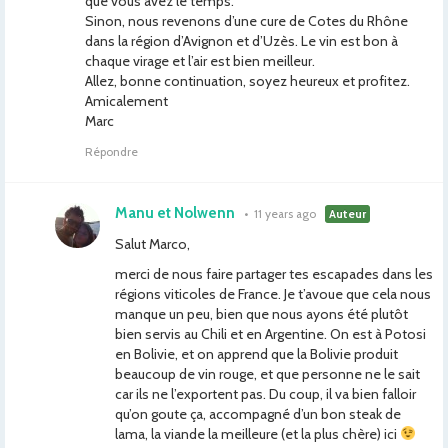
que vous avez le temps.
Sinon, nous revenons d’une cure de Cotes du Rhône
dans la région d’Avignon et d’Uzès. Le vin est bon à
chaque virage et l’air est bien meilleur.
Allez, bonne continuation, soyez heureux et profitez.
Amicalement
Marc
Répondre
Manu et Nolwenn
•
11 years ago
Auteur
Salut Marco,
merci de nous faire partager tes escapades dans les
régions viticoles de France. Je t’avoue que cela nous
manque un peu, bien que nous ayons été plutôt
bien servis au Chili et en Argentine. On est à Potosi
en Bolivie, et on apprend que la Bolivie produit
beaucoup de vin rouge, et que personne ne le sait
car ils ne l’exportent pas. Du coup, il va bien falloir
qu’on goute ça, accompagné d’un bon steak de
lama, la viande la meilleure (et la plus chère) ici