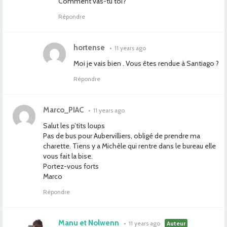
Comment vas-tu toi?
Répondre
hortense
•
11 years ago
Moi je vais bien . Vous êtes rendue à Santiago ?
Répondre
Marco_PIAC
•
11 years ago
Salut les p’tits loups
Pas de bus pour Aubervilliers, obligé de prendre ma
charette. Tiens y a Michèle qui rentre dans le bureau elle
vous fait la bise.
Portez-vous forts
Marco
Répondre
Manu et Nolwenn
•
11 years ago
Auteur