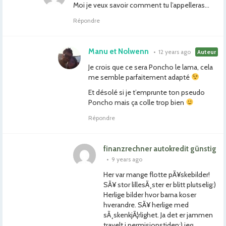
Moi je veux savoir comment tu l’appelleras…
Répondre
Manu et Nolwenn
•
12 years ago
Auteur
Je crois que ce sera Poncho le lama, cela
me semble parfaitement adapté
Et désolé si je t’emprunte ton pseudo
Poncho mais ça colle trop bien
Répondre
finanzrechner autokredit günstig
•
9 years ago
Her var mange flotte pÃ¥skebilder!
SÃ¥ stor lillesÃ¸ster er blitt plutselig:)
Herlige bilder hvor barna koser
hverandre. SÃ¥ herlige med
sÃ¸skenkjÃ¦rlighet. Ja det er jammen
travelt i permisjonstiden:) jeg