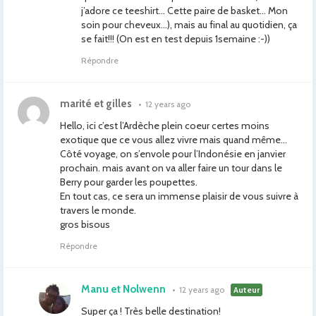
j’adore ce teeshirt… Cette paire de basket… Mon
soin pour cheveux…), mais au final au quotidien, ça
se fait!!! (On est en test depuis 1semaine :-))
Répondre
marité et gilles
•
12 years ago
Hello, ici c’est l’Ardèche plein coeur certes moins
exotique que ce vous allez vivre mais quand même…
Côté voyage, on s’envole pour l’Indonésie en janvier
prochain. mais avant on va aller faire un tour dans le
Berry pour garder les poupettes.
En tout cas, ce sera un immense plaisir de vous suivre à
travers le monde.
gros bisous
Répondre
Manu et Nolwenn
•
12 years ago
Auteur
Super ça ! Très belle destination!