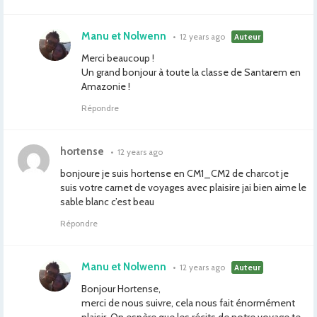
Manu et Nolwenn
•
12 years ago
Auteur
Merci beaucoup !
Un grand bonjour à toute la classe de Santarem en
Amazonie !
Répondre
hortense
•
12 years ago
bonjoure je suis hortense en CM1_CM2 de charcot je
suis votre carnet de voyages avec plaisire jai bien aime le
sable blanc c’est beau
Répondre
Manu et Nolwenn
•
12 years ago
Auteur
Bonjour Hortense,
merci de nous suivre, cela nous fait énormément