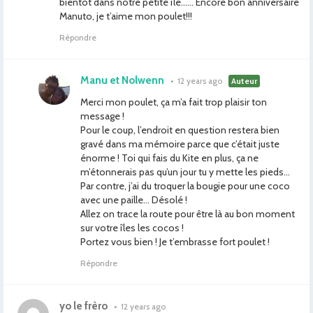
bientôt dans notre petite île…… Encore bon anniversaire
Manuto, je t’aime mon poulet!!!
Répondre
Manu et Nolwenn
•
12 years ago
Auteur
Merci mon poulet, ça m’a fait trop plaisir ton
message !
Pour le coup, l’endroit en question restera bien
gravé dans ma mémoire parce que c’était juste
énorme ! Toi qui fais du Kite en plus, ça ne
m’étonnerais pas qu’un jour tu y mette les pieds…
Par contre, j’ai du troquer la bougie pour une coco
avec une paille… Désolé !
Allez on trace la route pour être là au bon moment
sur votre îles les cocos !
Portez vous bien ! Je t’embrasse fort poulet !
Répondre
yo le frèro
•
12 years ago