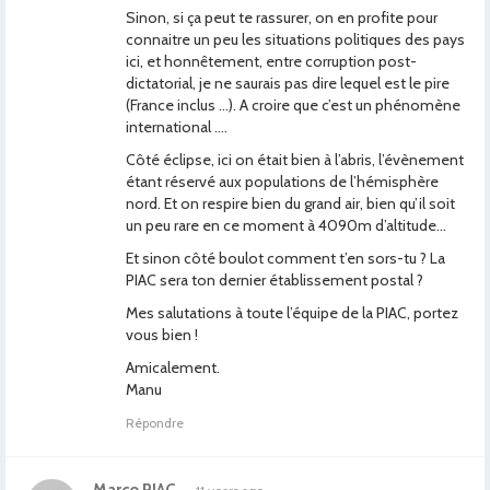
Sinon, si ça peut te rassurer, on en profite pour
connaitre un peu les situations politiques des pays
ici, et honnêtement, entre corruption post-
dictatorial, je ne saurais pas dire lequel est le pire
(France inclus …). A croire que c’est un phénomène
international ….
Côté éclipse, ici on était bien à l’abris, l’évènement
étant réservé aux populations de l’hémisphère
nord. Et on respire bien du grand air, bien qu’il soit
un peu rare en ce moment à 4090m d’altitude…
Et sinon côté boulot comment t’en sors-tu ? La
PIAC sera ton dernier établissement postal ?
Mes salutations à toute l’équipe de la PIAC, portez
vous bien !
Amicalement.
Manu
Répondre