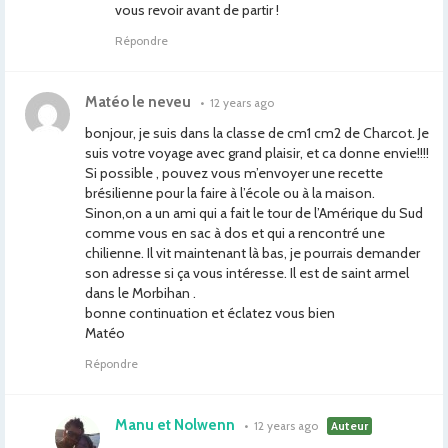
vous revoir avant de partir !
Répondre
Matéo le neveu
•
12 years ago
bonjour, je suis dans la classe de cm1 cm2 de Charcot. Je
suis votre voyage avec grand plaisir, et ca donne envie!!!!
Si possible , pouvez vous m’envoyer une recette
brésilienne pour la faire à l’école ou à la maison.
Sinon,on a un ami qui a fait le tour de l’Amérique du Sud
comme vous en sac à dos et qui a rencontré une
chilienne. Il vit maintenant là bas, je pourrais demander
son adresse si ça vous intéresse. Il est de saint armel
dans le Morbihan .
bonne continuation et éclatez vous bien
Matéo
Répondre
Manu et Nolwenn
•
12 years ago
Auteur