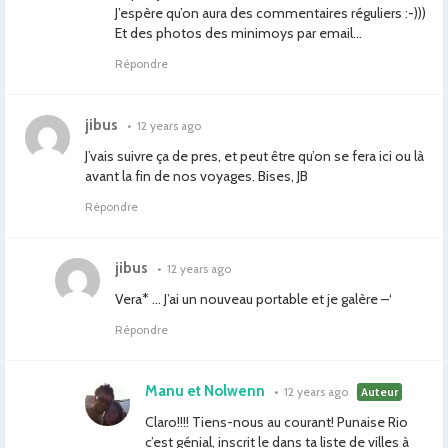
J’espère qu’on aura des commentaires réguliers :-)))
Et des photos des minimoys par email…
Répondre
jibus
•
12 years ago
J’vais suivre ça de pres, et peut être qu’on se fera ici ou là
avant la fin de nos voyages. Bises, JB
Répondre
jibus
•
12 years ago
Vera* … J’ai un nouveau portable et je galère –‘
Répondre
Manu et Nolwenn
•
12 years ago
Auteur
Claro!!!! Tiens-nous au courant! Punaise Rio
c’est génial, inscrit le dans ta liste de villes à