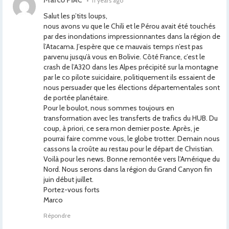
Marco PIAC
•
11 years ago
Salut les p’tits loups,
nous avons vu que le Chili et le Pérou avait été touchés
par des inondations impressionnantes dans la région de
l’Atacama. J’espère que ce mauvais temps n’est pas
parvenu jusqu’à vous en Bolivie. Côté France, c’est le
crash de l’A320 dans les Alpes précipité sur la montagne
par le co pilote suicidaire, politiquement ils essaient de
nous persuader que les élections départementales sont
de portée planétaire.
Pour le boulot, nous sommes toujours en
transformation avec les transferts de trafics du HUB. Du
coup, à priori, ce sera mon dernier poste. Après, je
pourrai faire comme vous, le globe trotter. Demain nous
cassons la croûte au restau pour le départ de Christian.
Voilà pour les news. Bonne remontée vers l’Amérique du
Nord. Nous serons dans la région du Grand Canyon fin
juin début juillet.
Portez-vous forts
Marco
Répondre