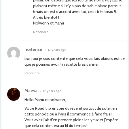
plaisir. On espère que les récits de notre voyage te
plaisent même s’il n’y a pas de sable blanc partout
(mais on est d’accord avec toi, c’est très beau !).
A très bientôt !
Nolwenn et Manu
Répondre
hortense
•
12 years ago
bonjour je suis contente que cela vous fais plaisirs est ce
que je pourrais avoir la recette brésilienne .
Répondre
Maeva
•
12 years ago
Hello Manu et nolwenn,
Votre Road trip envoie du rêve et surtout du soleil en
cette période où à Paris il commence à faire frais!!
Vous avez l’air d’en prendre pleins les yeux et j’espère
que cela continuera au fil du temps!!