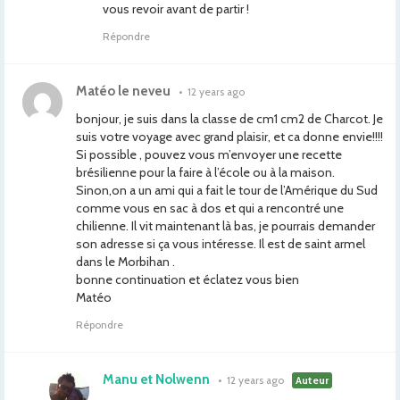
vous revoir avant de partir !
Répondre
Matéo le neveu
•
12 years ago
bonjour, je suis dans la classe de cm1 cm2 de Charcot. Je
suis votre voyage avec grand plaisir, et ca donne envie!!!!
Si possible , pouvez vous m’envoyer une recette
brésilienne pour la faire à l’école ou à la maison.
Sinon,on a un ami qui a fait le tour de l’Amérique du Sud
comme vous en sac à dos et qui a rencontré une
chilienne. Il vit maintenant là bas, je pourrais demander
son adresse si ça vous intéresse. Il est de saint armel
dans le Morbihan .
bonne continuation et éclatez vous bien
Matéo
Répondre
Manu et Nolwenn
•
12 years ago
Auteur