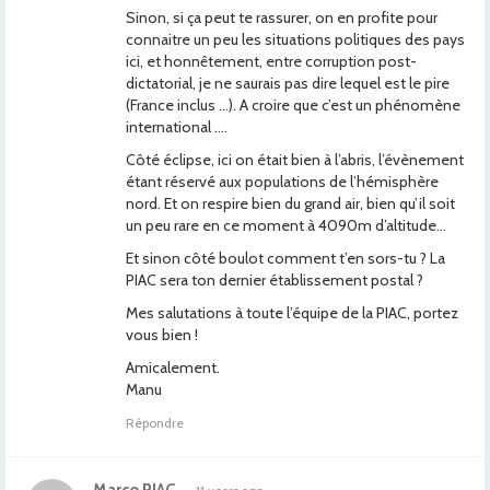
Sinon, si ça peut te rassurer, on en profite pour
connaitre un peu les situations politiques des pays
ici, et honnêtement, entre corruption post-
dictatorial, je ne saurais pas dire lequel est le pire
(France inclus …). A croire que c’est un phénomène
international ….
Côté éclipse, ici on était bien à l’abris, l’évènement
étant réservé aux populations de l’hémisphère
nord. Et on respire bien du grand air, bien qu’il soit
un peu rare en ce moment à 4090m d’altitude…
Et sinon côté boulot comment t’en sors-tu ? La
PIAC sera ton dernier établissement postal ?
Mes salutations à toute l’équipe de la PIAC, portez
vous bien !
Amicalement.
Manu
Répondre