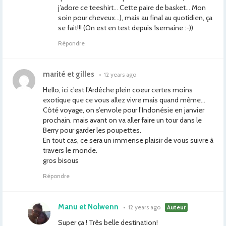
j’adore ce teeshirt… Cette paire de basket… Mon
soin pour cheveux…), mais au final au quotidien, ça
se fait!!! (On est en test depuis 1semaine :-))
Répondre
marité et gilles
•
12 years ago
Hello, ici c’est l’Ardèche plein coeur certes moins
exotique que ce vous allez vivre mais quand même…
Côté voyage, on s’envole pour l’Indonésie en janvier
prochain. mais avant on va aller faire un tour dans le
Berry pour garder les poupettes.
En tout cas, ce sera un immense plaisir de vous suivre à
travers le monde.
gros bisous
Répondre
Manu et Nolwenn
•
12 years ago
Auteur
Super ça ! Très belle destination!