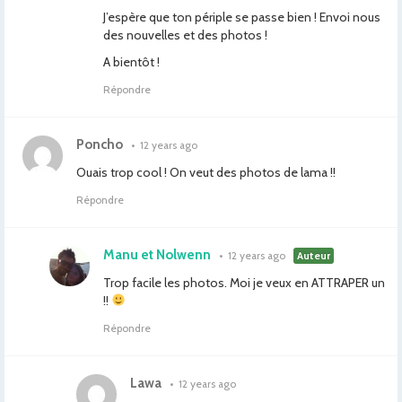
J’espère que ton périple se passe bien ! Envoi nous
des nouvelles et des photos !
A bientôt !
Répondre
Poncho
•
12 years ago
Ouais trop cool ! On veut des photos de lama !!
Répondre
Manu et Nolwenn
•
12 years ago
Auteur
Trop facile les photos. Moi je veux en ATTRAPER un
!!
Répondre
Lawa
•
12 years ago