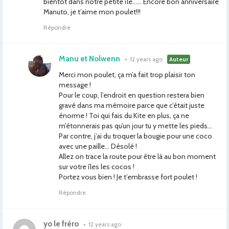
bientôt dans notre petite île…… Encore bon anniversaire
Manuto, je t’aime mon poulet!!!
Répondre
Manu et Nolwenn
•
12 years ago
Auteur
Merci mon poulet, ça m’a fait trop plaisir ton
message !
Pour le coup, l’endroit en question restera bien
gravé dans ma mémoire parce que c’était juste
énorme ! Toi qui fais du Kite en plus, ça ne
m’étonnerais pas qu’un jour tu y mette les pieds…
Par contre, j’ai du troquer la bougie pour une coco
avec une paille… Désolé !
Allez on trace la route pour être là au bon moment
sur votre îles les cocos !
Portez vous bien ! Je t’embrasse fort poulet !
Répondre
yo le frèro
•
12 years ago