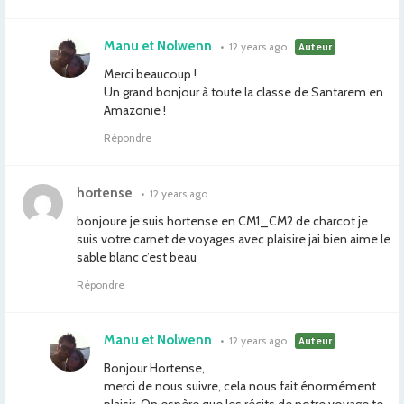
Manu et Nolwenn
•
12 years ago
Auteur
Merci beaucoup !
Un grand bonjour à toute la classe de Santarem en
Amazonie !
Répondre
hortense
•
12 years ago
bonjoure je suis hortense en CM1_CM2 de charcot je
suis votre carnet de voyages avec plaisire jai bien aime le
sable blanc c’est beau
Répondre
Manu et Nolwenn
•
12 years ago
Auteur
Bonjour Hortense,
merci de nous suivre, cela nous fait énormément