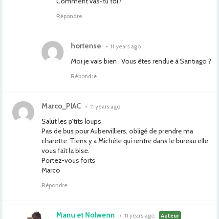
Comment vas-tu toi?
Répondre
hortense
•
11 years ago
Moi je vais bien . Vous êtes rendue à Santiago ?
Répondre
Marco_PIAC
•
11 years ago
Salut les p’tits loups
Pas de bus pour Aubervilliers, obligé de prendre ma
charette. Tiens y a Michèle qui rentre dans le bureau elle
vous fait la bise.
Portez-vous forts
Marco
Répondre
Manu et Nolwenn
•
11 years ago
Auteur