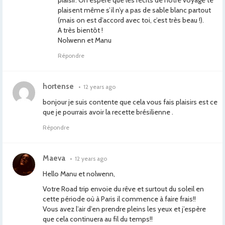
plaisir. On espère que les récits de notre voyage te
plaisent même s’il n’y a pas de sable blanc partout
(mais on est d’accord avec toi, c’est très beau !).
A très bientôt !
Nolwenn et Manu
Répondre
hortense
•
12 years ago
bonjour je suis contente que cela vous fais plaisirs est ce
que je pourrais avoir la recette brésilienne .
Répondre
Maeva
•
12 years ago
Hello Manu et nolwenn,
Votre Road trip envoie du rêve et surtout du soleil en
cette période où à Paris il commence à faire frais!!
Vous avez l’air d’en prendre pleins les yeux et j’espère
que cela continuera au fil du temps!!