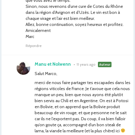
que vous avez le temps.
Sinon, nous revenons d’une cure de Cotes du Rhône
dans la région d’Avignon et d’Uzès. Le vin est bon à
chaque virage et l’air est bien meilleur.
Allez, bonne continuation, soyez heureux et profitez.
Amicalement
Marc
Répondre
Manu et Nolwenn
•
11 years ago
Auteur
Salut Marco,
merci de nous faire partager tes escapades dans les
régions viticoles de France. Je t’avoue que cela nous
manque un peu, bien que nous ayons été plutôt
bien servis au Chili et en Argentine. On est à Potosi
en Bolivie, et on apprend que la Bolivie produit
beaucoup de vin rouge, et que personne ne le sait
car ils ne l’exportent pas. Du coup, il va bien falloir
qu’on goute ça, accompagné d’un bon steak de
lama, la viande la meilleure (et la plus chère) ici