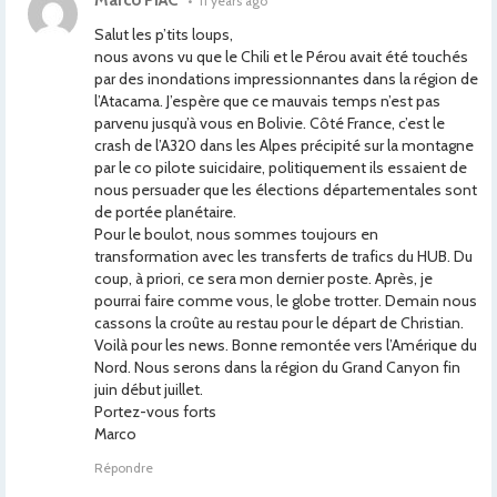
Marco PIAC
•
11 years ago
Salut les p’tits loups,
nous avons vu que le Chili et le Pérou avait été touchés
par des inondations impressionnantes dans la région de
l’Atacama. J’espère que ce mauvais temps n’est pas
parvenu jusqu’à vous en Bolivie. Côté France, c’est le
crash de l’A320 dans les Alpes précipité sur la montagne
par le co pilote suicidaire, politiquement ils essaient de
nous persuader que les élections départementales sont
de portée planétaire.
Pour le boulot, nous sommes toujours en
transformation avec les transferts de trafics du HUB. Du
coup, à priori, ce sera mon dernier poste. Après, je
pourrai faire comme vous, le globe trotter. Demain nous
cassons la croûte au restau pour le départ de Christian.
Voilà pour les news. Bonne remontée vers l’Amérique du
Nord. Nous serons dans la région du Grand Canyon fin
juin début juillet.
Portez-vous forts
Marco
Répondre