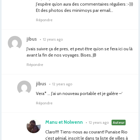
J’espère qu’on aura des commentaires réguliers :-)))
Et des photos des minimoys par email…
Répondre
jibus
•
12 years ago
J’vais suivre ça de pres, et peut être qu’on se fera ici ou là
avant la fin de nos voyages. Bises, JB
Répondre
jibus
•
12 years ago
Vera* … J’ai un nouveau portable et je galère –‘
Répondre
Manu et Nolwenn
•
12 years ago
Auteur
Claro!!!! Tiens-nous au courant! Punaise Rio
c’est génial, inscrit le dans ta liste de villes à