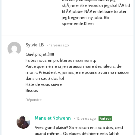
skjÃ¸nner ikke hvordan jeg skal fÃ¥ tid
til Ã¥ jobbe. NÃ¥ er det bare to uker
jeg begynner i ny jobb. Blir
spennende.Klem
Sylvie LB
•
12 years ago
Quel projet :)!!!!!
Faites nous en profiter au maximum :p
Parce que même si j’en ai aussi marre des râleurs, de
mon « Président », jamais je ne pourrai avoir ma maison
dans un sac à dos lol
Hâte de vous suivre
Bisous
Répondre
Manu et Nolwenn
•
12 years ago
Auteur
Avec grand plaisir!! Sa maison en sac à dos, c’est
quand même… Quelques déchirements (ahhh