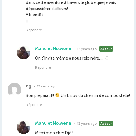
dans cette aventure à travers le globe que je vais
dépoussiérer d’ailleurs!
A bientôt
jj
Répondre
Manu et Nolwenn
•
12 years ago
Auteur
On t’invite même à nous rejoindre…. :-))
Répondre
dg
•
12 years ago
Bon préparatif!!
Un bisou du chemin de compostelle!
Répondre
Manu et Nolwenn
•
12 years ago
Auteur
Merci mon cher Djé !