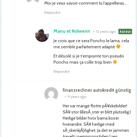
Moi je veux savoir comment tu l’appelleras…
Répondre
Manu et Nolwenn
•
12 years ago
Auteur
Je crois que ce sera Poncho le lama, cela
me semble parfaitement adapté
Et désolé si je t’emprunte ton pseudo
Poncho mais ça colle trop bien
Répondre
finanzrechner autokredit günstig
•
9 years ago
Her var mange flotte pÃ¥skebilder!
SÃ¥ stor lillesÃ¸ster er blitt plutselig:)
Herlige bilder hvor barna koser
hverandre. SÃ¥ herlige med
sÃ¸skenkjÃ¦rlighet. Ja det er jammen
travelt i permisjonstiden:) jeg