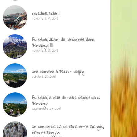
Incredible India !
novembre 19, 2016
Au Népal, 280km de randonnée dans
l’Himalaya !!!
novembre 5, 2016
Une semaine à Pékin – Beijing
octobre 28, 2016
Au Népal, la veille de notre départ dans
l’Himalaya
septembre 27, 2016
Un bon condensé de Chine entre Chengdu,
Xi’an et Pingyao