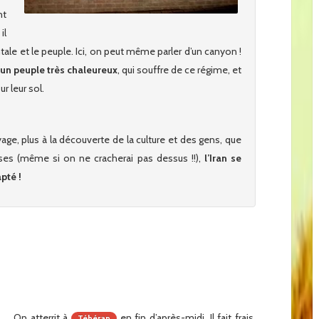
nt
il
ale et le peuple. Ici, on peut même parler d’un canyon !
un peuple très chaleureux
, qui souffre de ce régime, et
r leur sol.
age, plus à la découverte de la culture et des gens, que
ses (même si on ne cracherai pas dessus !!),
l’Iran se
pté !
On atterrit à
en fin d’après-midi. Il fait frais,
Téhéran