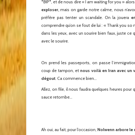
*BIP*, et de nous dire « I am waiting for you » alor
exploser,
mais on garde notre calme, nous n’avon
préfère pas tenter un scandale. On la jouera
e
comprendre qu’on se fout de lui : « Thank you so mu
dans les yeux, avec un sourire bien faux, juste ce qu
avec le sourire.
On prend les passeports, on passe l’immigratio
coup de tampon, et
nous voilà en Iran avec un v
dégout
. Ca commence bien…
Allez, on file, il nous faudra quelques heures pour q
sauce retombe…
Ah oui, au fait, pour l’occasion,
Nolwenn arbore le m