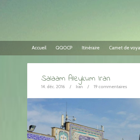
Accueil
QQOCP
Itinéraire
Carnet de voy
Salaam Aleykum Iran
14. déc. 2016
/
Iran
/
19 commentaires