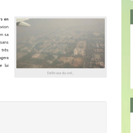
rs en
avion
en sa
 sans
 très
agera
 lui
Delhi vue du ciel…