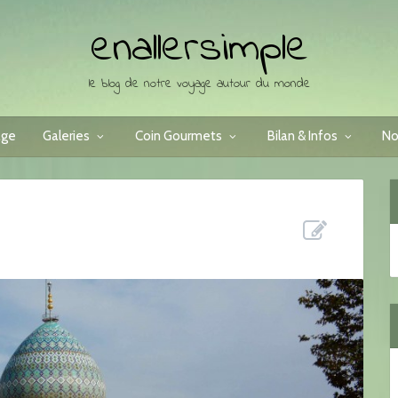
enallersimple
le blog de notre voyage autour du monde
age
Galeries
Coin Gourmets
Bilan & Infos
No