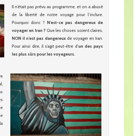
Il n’était pas prévu au programme, et on a abusé
de la liberté de notre voyage pour l’inclure.
Pourquoi donc ?
N’est-ce pas dangereux de
voyager en Iran ?
Que les choses soient claires,
NON
il n’est pas dangereux
de voyager en Iran.
Pour ainsi dire, il s’agit peut-être d’
un des pays
les plus sûrs pour les voyageurs.
ès
l,
ns
es
ne
de
la