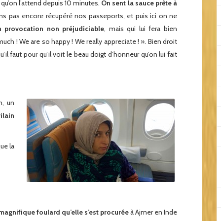
s qu’on l’attend depuis 10 minutes.
On sent la sauce prête à
s pas encore récupéré nos passeports, et puis ici on ne
n provocation non préjudiciable
, mais qui lui fera bien
ch ! We are so happy ! We really appreciate ! ». Bien droit
’il faut pour qu’il voit le beau doigt d’honneur qu’on lui fait
n, un
ilain
ue la
agnifique foulard qu’elle s’est procurée
à Ajmer en Inde