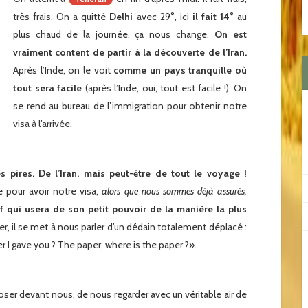
très frais. On a quitté
Delhi
avec 29°, ici
il fait 14°
au
plus chaud de la journée, ça nous change.
On est
vraiment content de partir à la découverte de l’Iran.
Après l’Inde, on le voit
comme un pays tranquille où
tout sera facile
(après l’Inde, oui, tout est facile !). On
se rend au bureau de l’immigration pour obtenir notre
visa à l’arrivée.
 pires. De l’Iran, mais peut-être de tout le voyage !
 pour avoir notre visa,
alors que nous sommes déjà assurés,
ef qui usera de son petit pouvoir de la manière la plus
er, il se met à nous parler d’un dédain totalement déplacé :
r I gave you ? The paper, where is the paper ?».
ser devant nous, de nous regarder avec un véritable air de