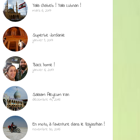
Yalla chabeb ! Yalla Lubnan !
mars 6, 2017
Superbe Jordanie
janvier 9, 2017
Back home !
janvier 6, 2017
Salaam Aleykum Iran
décembre 14, 2016
En moto, à l’aventure dans le Rajasthan !
novembre 30, 2016