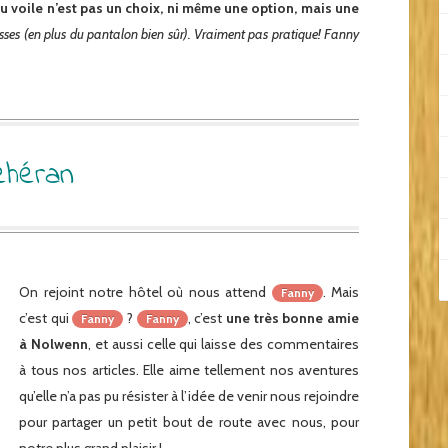
 du voile n’est pas un choix, ni même une option, mais une
esses (en plus du pantalon bien sûr). Vraiment pas pratique! Fanny
éhéran
On rejoint notre hôtel où nous attend
. Mais
Fanny
c’est qui
?
, c’est
une très bonne amie
Fanny
Fanny
à Nolwenn
, et aussi celle qui laisse des commentaires
à tous nos articles. Elle aime tellement nos aventures
qu’elle n’a pas pu résister à l’idée de venir nous rejoindre
pour partager un petit bout de route avec nous, pour