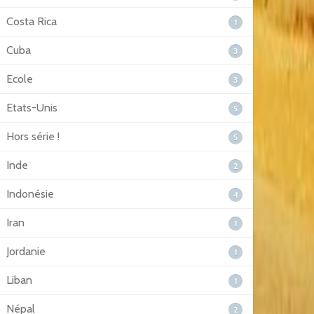
Costa Rica
1
Cuba
3
Ecole
3
Etats-Unis
5
Hors série !
5
Inde
2
Indonésie
4
Iran
1
Jordanie
1
Liban
1
Népal
2