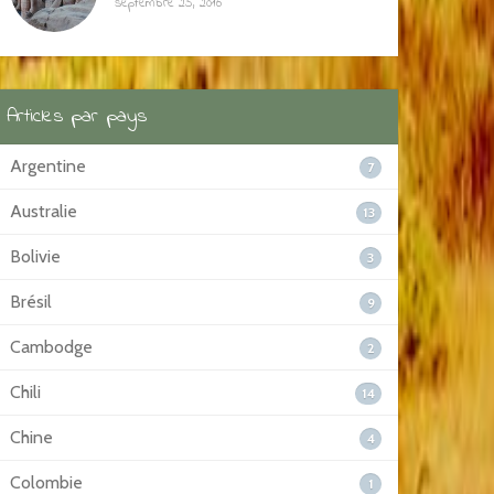
septembre 25, 2016
Articles par pays
Argentine
7
Australie
13
Bolivie
3
Brésil
9
Cambodge
2
Chili
14
Chine
4
Colombie
1