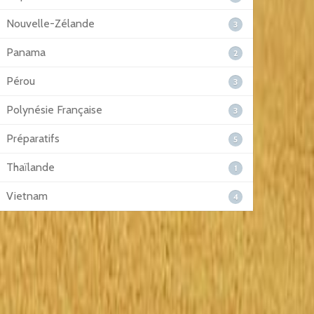
Nouvelle-Zélande
3
Panama
2
Pérou
3
Polynésie Française
3
Préparatifs
5
Thaïlande
1
Vietnam
4