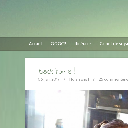
Accueil
QQOCP
Itinéraire
Carnet de voy
Back home !
06. jan. 2017
/
Hors série !
/
25 commentair