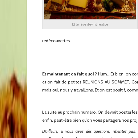
Et le rêve devint réalité
redécouvertes.
x
x
Et maintenant on fait quoi ?
Hum… Et bien, on com
et on fait de petites REUNIONS AU SOMMET. Com
mais oui, nous y travaillons. Et on est positif, com
La suite au prochain numéro. On devrait poster les 2 
enfin, peut-être bien qu’on vous partagera nos projet
D’ailleurs, si vous avez des questions, n’hésitez p