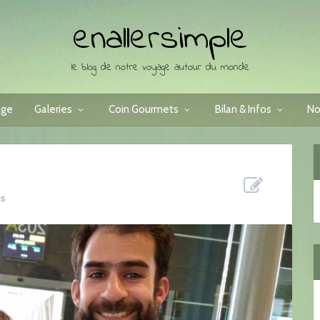
enallersimple
le blog de notre voyage autour du monde
age
Galeries
Coin Gourmets
Bilan & Infos
No
es