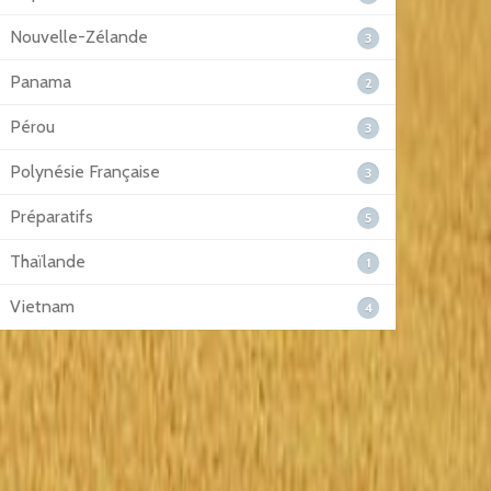
Nouvelle-Zélande
3
Panama
2
Pérou
3
Polynésie Française
3
Préparatifs
5
Thaïlande
1
Vietnam
4