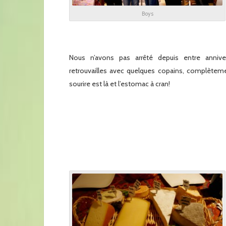
Boys
x
Nous n’avons pas arrêté depuis entre annivers
retrouvailles avec quelques copains, complètem
sourire est là et l’estomac à cran!
x
x
x
x