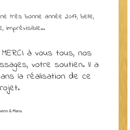
e très bonne année 2017, belle,
e, imprévisible…
 MERCI à vous tous, nos
sages, votre soutien. Il a
ns la réalisation de ce
rojet.
wenn & Manu