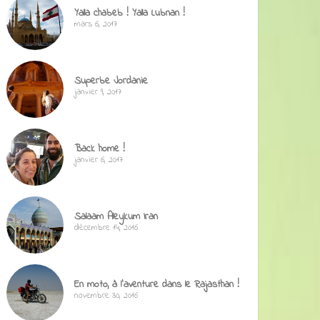
Yalla chabeb ! Yalla Lubnan !
mars 6, 2017
Superbe Jordanie
janvier 9, 2017
Back home !
janvier 6, 2017
Salaam Aleykum Iran
décembre 14, 2016
En moto, à l’aventure dans le Rajasthan !
novembre 30, 2016