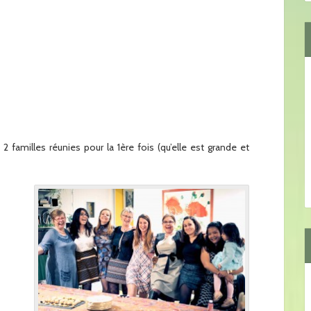
2 familles réunies pour la 1ère fois (qu’elle est grande et
x
x
x
x
x