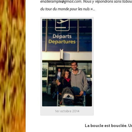
enallersimple@gmail.com. Nous y répondrons sans tabou, et
du tour du monde pour les nuls »…
x
x
x
x
x
x
x
x
x
1er octobre 2014
x
La boucle est bouclée. 