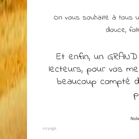
On vous souhaite à tous un
douce, foll
Et enfin, un GRAND
lecteurs, pour vos mes
beaucoup compté da
p
Nol
voyage