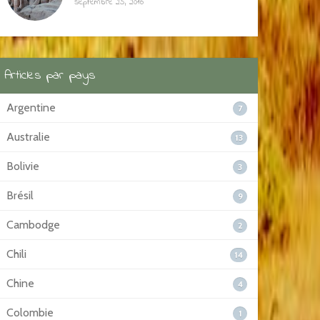
septembre 25, 2016
Articles par pays
Argentine
7
Australie
13
Bolivie
3
Brésil
9
Cambodge
2
Chili
14
Chine
4
Colombie
1