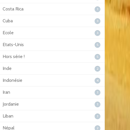
Costa Rica
1
Cuba
3
Ecole
3
Etats-Unis
5
Hors série !
5
Inde
2
Indonésie
4
Iran
1
Jordanie
1
Liban
1
Népal
2