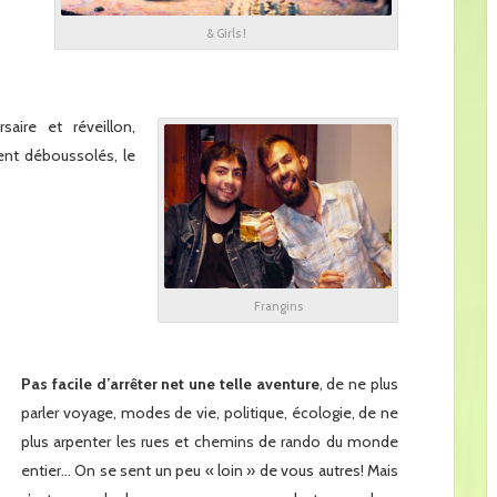
x
& Girls !
x
aire et réveillon,
ent déboussolés, le
Frangins
Pas facile d’arrêter net une telle aventure
, de ne plus
parler voyage, modes de vie, politique, écologie, de ne
plus arpenter les rues et chemins de rando du monde
entier… On se sent un peu « loin » de vous autres! Mais