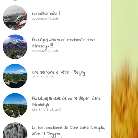
Incredible India !
novembre 19, 2016
Au Népal, 280km de randonnée dans
l’Himalaya !!!
novembre 5, 2016
Une semaine à Pékin – Beijing
octobre 28, 2016
Au Népal, la veille de notre départ dans
l’Himalaya
septembre 27, 2016
Un bon condensé de Chine entre Chengdu,
Xi’an et Pingyao