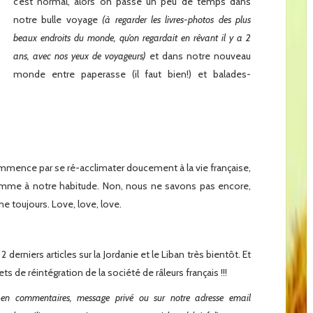
c’est normal, alors on passe un peu de temps dans
notre bulle voyage
(à regarder les livres-photos des plus
beaux endroits du monde, qu’on regardait en rêvant il y a 2
ans, avec nos yeux de voyageurs)
et dans notre nouveau
monde entre paperasse (il faut bien!) et balades-
mence par se ré-acclimater doucement à la vie française,
me à notre habitude. Non, nous ne savons pas encore,
me toujours. Love, love, love.
derniers articles sur la Jordanie et le Liban très bientôt. Et
s de réintégration de la société de râleurs français !!!
as, en commentaires, message privé ou sur notre adresse email