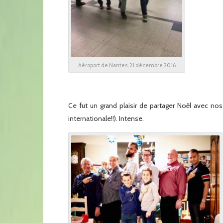
x
x
x
Aéroport de Nantes, 21 décembre 2016
x
x
Ce fut un grand plaisir de partager Noël avec nos 
internationale!!). Intense.