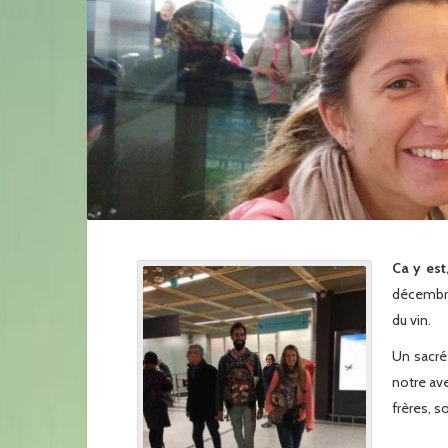
Ca y est
décembre
du vin.
Un sacré
notre ave
frères, s
x