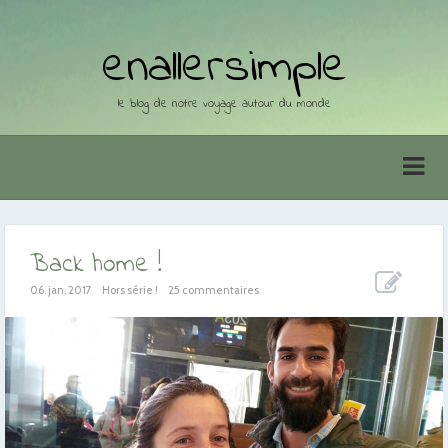
enallersimple
le blog de notre voyage autour du monde
Back home !
06. jan. 2017
Hors série !
25 commentaires