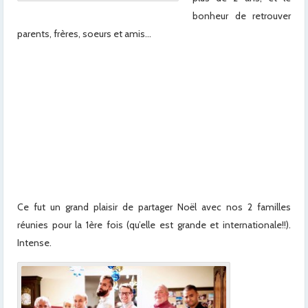
bonheur de retrouver
parents, frères, soeurs et amis…
x
x
x
x
x
x
Ce fut un grand plaisir de partager Noël avec nos 2 familles
réunies pour la 1ère fois (qu’elle est grande et internationale!!).
Intense.
x
x