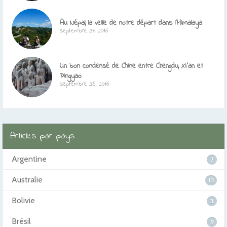
Au Népal, la veille de notre départ dans l’Himalaya
septembre 27, 2016
Un bon condensé de Chine entre Chengdu, Xi’an et
Pingyao
septembre 25, 2016
Articles par pays
Argentine
7
Australie
13
Bolivie
3
Brésil
9