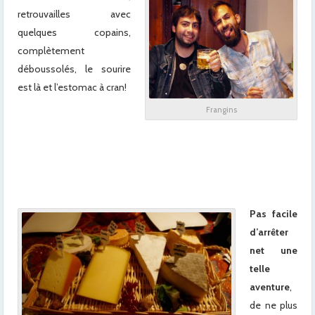
retrouvailles avec
quelques copains,
complètement
déboussolés, le sourire
est là et l’estomac à cran!
Frangins
x
x
x
x
Pas facile
d’arrêter
net une
telle
aventure
,
de ne plus