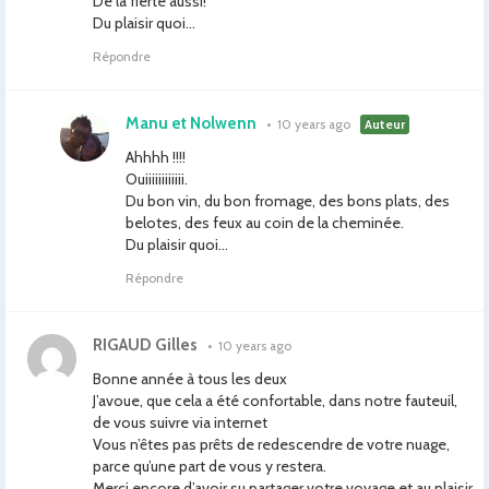
De la fierté aussi!
Du plaisir quoi…
Répondre
Manu et Nolwenn
•
10 years ago
Auteur
Ahhhh !!!!
Ouiiiiiiiiiiii.
Du bon vin, du bon fromage, des bons plats, des
belotes, des feux au coin de la cheminée.
Du plaisir quoi…
Répondre
RIGAUD Gilles
•
10 years ago
Bonne année à tous les deux
J’avoue, que cela a été confortable, dans notre fauteuil,
de vous suivre via internet
Vous n’êtes pas prêts de redescendre de votre nuage,
parce qu’une part de vous y restera.
Merci encore d’avoir su partager votre voyage et au plaisir