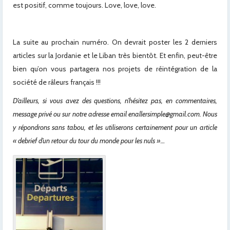
est positif, comme toujours. Love, love, love.
La suite au prochain numéro. On devrait poster les 2 derniers
articles sur la Jordanie et le Liban très bientôt. Et enfin, peut-être
bien qu’on vous partagera nos projets de réintégration de la
société de râleurs français !!!
D’ailleurs, si vous avez des questions, n’hésitez pas, en commentaires,
message privé ou sur notre adresse email enallersimple@gmail.com. Nous
y répondrons sans tabou, et les utiliserons certainement pour un article
« debrief d’un retour du tour du monde pour les nuls »…
x
x
x
x