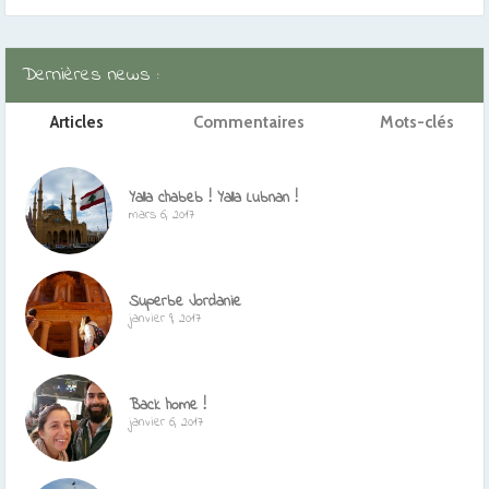
Dernières news :
Articles
Commentaires
Mots-clés
Yalla chabeb ! Yalla Lubnan !
mars 6, 2017
Superbe Jordanie
janvier 9, 2017
Back home !
janvier 6, 2017