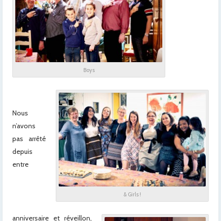
x
x
x
x
Boys
x
x
Nous
n’avons
pas arrêté
depuis
entre
& Girls !
anniversaire et réveillon,