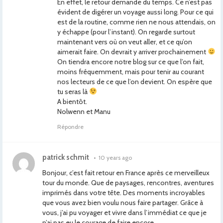
En effet, le retour demande du temps. Ce n’est pas
évident de digérer un voyage aussi long. Pour ce qui
est de la routine, comme rien ne nous attendais, on
y échappe (pour l’instant). On regarde surtout
maintenant vers où on veut aller, et ce qu’on
aimerait faire. On devrait y arriver prochainement
On tiendra encore notre blog sur ce que l’on fait,
moins fréquemment, mais pour tenir au courant
nos lecteurs de ce que l’on devient. On espère que
tu seras là
A bientôt.
Nolwenn et Manu
Répondre
patrick schmit
•
10 years ago
Bonjour, c’est fait retour en France après ce merveilleux
tour du monde. Que de paysages, rencontres, aventures
imprimés dans votre tête. Des moments incroyables
que vous avez bien voulu nous faire partager. Grâce à
vous, j’ai pu voyager et vivre dans l’immédiat ce que je
n’ai pas eu le courage de faire encore.