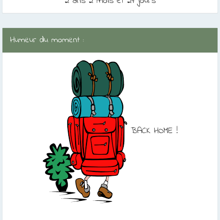
2 ans 2 mois et 21 jours
Humeur du moment :
BACK HOME !