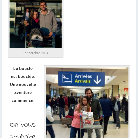
x
x
x
x
x
1er octobre 2014
x
La boucle
est bouclée.
Une nouvelle
aventure
commence.
On vous
souhaite