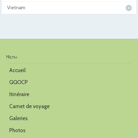
Vietnam
4
Menu
Accueil
QQOCP
Itinéraire
Carnet de voyage
Galeries
Photos