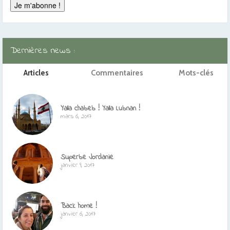
Dernières news :
Articles
Commentaires
Mots-clés
Yalla chabeb ! Yalla Lubnan !
mars 6, 2017
Superbe Jordanie
janvier 9, 2017
Back home !
janvier 6, 2017