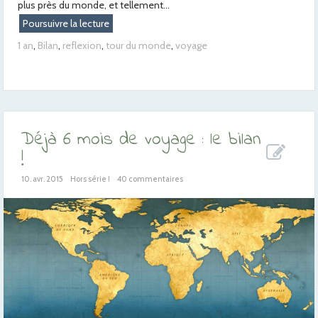
plus près du monde, et tellement...
Poursuivre la lecture
1 an
,
Bilan
,
reflexion
,
tour du monde
,
voyage
Déjà 6 mois de voyage : le bilan
!
10. avr. 2015
Hors série !
40 commentaires