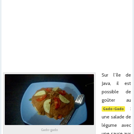
x
x
x
x
x
x
Sur l’île de
Java, il est
possible de
goûter au
:
Gado-Gado
une salade de
légume avec
Gado-gado
une sauce aux