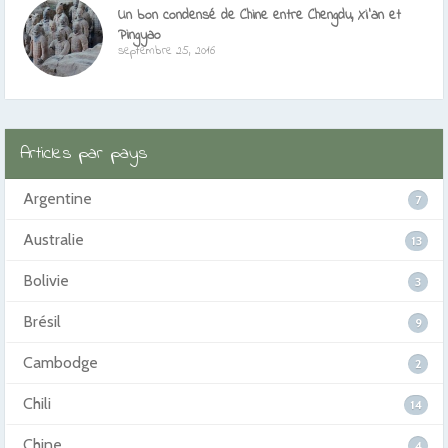
Un bon condensé de Chine entre Chengdu, Xi’an et
Pingyao
septembre 25, 2016
Articles par pays
Argentine
7
Australie
13
Bolivie
3
Brésil
9
Cambodge
2
Chili
14
Chine
4