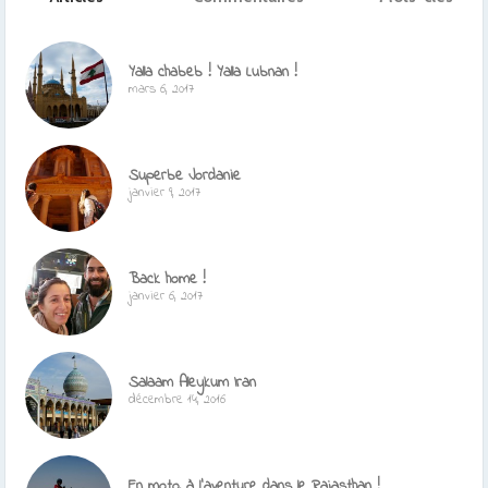
Yalla chabeb ! Yalla Lubnan !
mars 6, 2017
Superbe Jordanie
janvier 9, 2017
Back home !
janvier 6, 2017
Salaam Aleykum Iran
décembre 14, 2016
En moto, à l’aventure dans le Rajasthan !