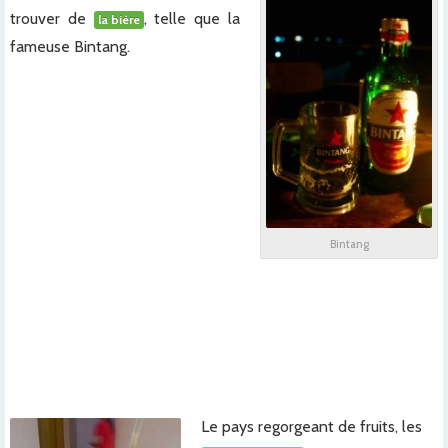
trouver de
, telle que la
la bière
fameuse Bintang.
x
x
x
x
x
Bintang
x
x
x
Le pays regorgeant de fruits, les