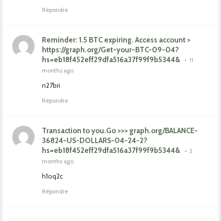
Répondre
Reminder: 1.5 BTC expiring. Access account >
https://graph.org/Get-your-BTC-09-04?
hs=eb18f452eff29dfa516a37f99f9b5344&
•
11
months ago
n27bri
Répondre
Transaction to you.Go >>> graph.org/BALANCE-
36824-US-DOLLARS-04-24-2?
hs=eb18f452eff29dfa516a37f99f9b5344&
•
2
months ago
h1oq2c
Répondre