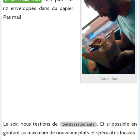
riz enveloppés dans du papier.
Pas mal!
x
x
x
x
x
Dans le bus
x
x
x
Le soir, nous testions de
. Et si possible en
petits restaurants
goûtant au maximum de nouveaux plats et spécialités locales.