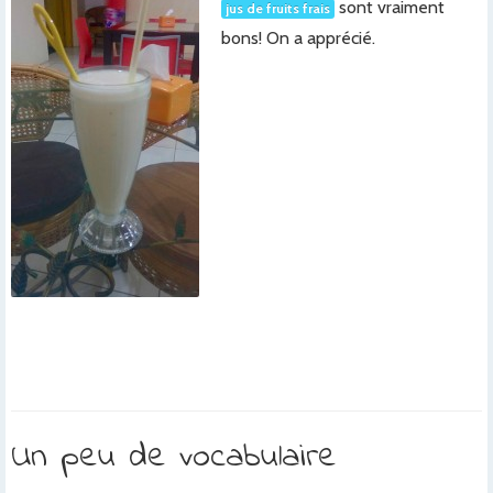
sont vraiment
jus de fruits frais
bons! On a apprécié.
x
x
x
x
x
x
x
x
Un peu de vocabulaire