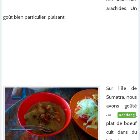
arachides. Un
goût bien particulier, plaisant.
x
x
x
x
x
Sur l’île de
Sumatra, nous
avons goûté
au
,
Rendang
plat de boeuf
cuit dans du