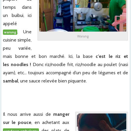
temps dans
un buibui, ici
appelé
. Une
warung
Warung
cuisine simple,
peu variée,
mais bonne et bon marché. Ici, la base
c’est le riz et
les noodles !
Donc riz/noodle frit, riz/noodle au poulet (nasi
ayam), etc… toujours accompagné d’un peu de légumes et de
sambal
, une sauce relevée bien piquante.
x
x
Il nous arrive aussi de
manger
sur le pouce
, en achetant aux
des plats de
vendeurs ambulants