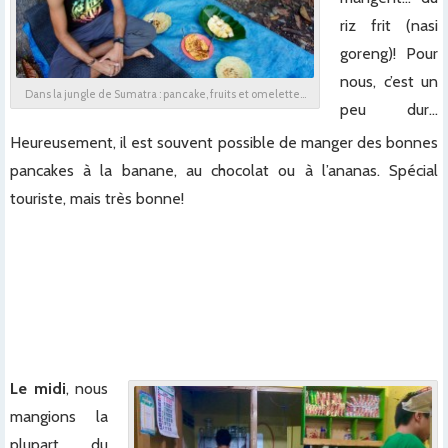
riz frit (nasi
goreng)! Pour
nous, c’est un
Dans la jungle de Sumatra : pancake, fruits et omelette…
peu dur…
Heureusement, il est souvent possible de manger des bonnes
pancakes à la banane, au chocolat ou à l’ananas. Spécial
touriste, mais très bonne!
x
x
x
x
Le midi
, nous
mangions la
plupart du