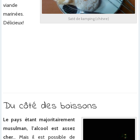
viande
marinées.
Saté de kamping (chèvre)
Délicieux!
x
x
x
x
x
Du côté des boissons
Le pays étant majoritairement
musulman, l’alcool est assez
cher
… Mais il est possible de