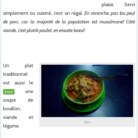
plaisir. Servi
simplement ou cuisiné, c’est un régal.
En revanche, pas (ou peu)
de porc, car la majorité de la population est musulmane! Côté
viande, c’est plutôt poulet, en ensuite boeuf.
xx
xxx
Un plat
traditionnel
est aussi le
, une
Soto
soupe de
bouillon,
viande et
Soto
légume.
x