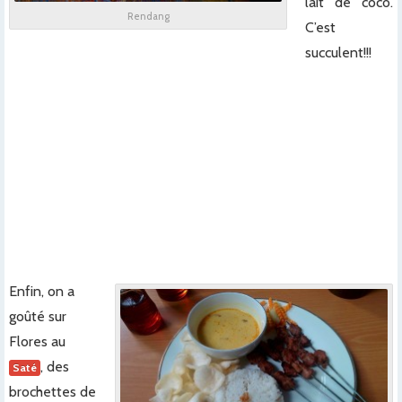
lait de coco.
Rendang
C’est
succulent!!!
x
x
x
x
x
x
Enfin, on a
goûté sur
Flores au
, des
Saté
brochettes de