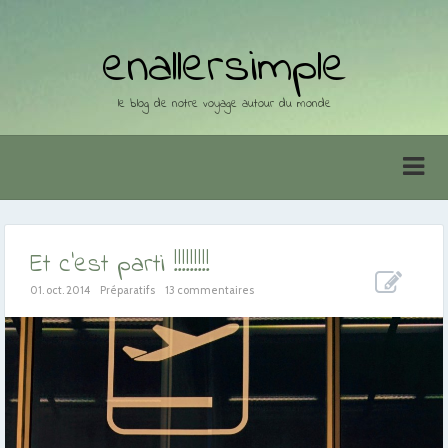
enallersimple
le blog de notre voyage autour du monde
Et c’est parti !!!!!!!!!
01. oct. 2014
Préparatifs
13 commentaires