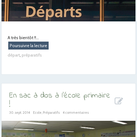
A très bientôt !!...
Poursuivre la lecture
départ
,
préparatifs
En sac à dos à l’école primaire
!
30. sept. 2014
Ecole
,
Préparatifs
4 commentaires