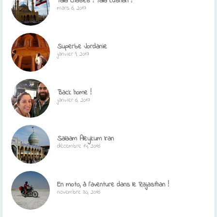
Yalla chabeb ! Yalla Lubnan !
mars 6, 2017
Superbe Jordanie
janvier 9, 2017
Back home !
janvier 6, 2017
Salaam Aleykum Iran
décembre 14, 2016
En moto, à l’aventure dans le Rajasthan !
novembre 30, 2016