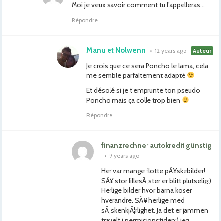
Moi je veux savoir comment tu l’appelleras…
Répondre
Manu et Nolwenn
•
12 years ago
Auteur
Je crois que ce sera Poncho le lama, cela
me semble parfaitement adapté
Et désolé si je t’emprunte ton pseudo
Poncho mais ça colle trop bien
Répondre
finanzrechner autokredit günstig
•
9 years ago
Her var mange flotte pÃ¥skebilder!
SÃ¥ stor lillesÃ¸ster er blitt plutselig:)
Herlige bilder hvor barna koser
hverandre. SÃ¥ herlige med
sÃ¸skenkjÃ¦rlighet. Ja det er jammen
travelt i permisjonstiden:) jeg