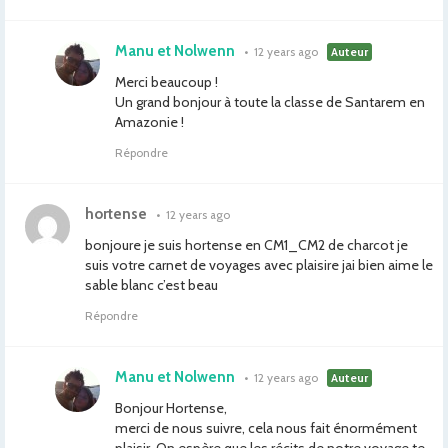
Manu et Nolwenn
•
12 years ago
Auteur
Merci beaucoup !
Un grand bonjour à toute la classe de Santarem en
Amazonie !
Répondre
hortense
•
12 years ago
bonjoure je suis hortense en CM1_CM2 de charcot je
suis votre carnet de voyages avec plaisire jai bien aime le
sable blanc c’est beau
Répondre
Manu et Nolwenn
•
12 years ago
Auteur
Bonjour Hortense,
merci de nous suivre, cela nous fait énormément