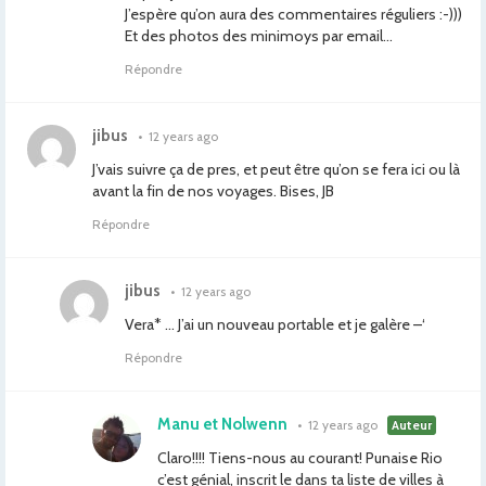
J’espère qu’on aura des commentaires réguliers :-)))
Et des photos des minimoys par email…
Répondre
jibus
•
12 years ago
J’vais suivre ça de pres, et peut être qu’on se fera ici ou là
avant la fin de nos voyages. Bises, JB
Répondre
jibus
•
12 years ago
Vera* … J’ai un nouveau portable et je galère –‘
Répondre
Manu et Nolwenn
•
12 years ago
Auteur
Claro!!!! Tiens-nous au courant! Punaise Rio
c’est génial, inscrit le dans ta liste de villes à