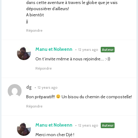
dans cette aventure à travers le globe que je vais
dépoussiérer d’ailleurs!
A bientôt
jj
Répondre
Manu et Nolwenn
•
12 years ago
Auteur
On t’invite même à nous rejoindre…. :-))
Répondre
dg
•
12 years ago
Bon préparatif!!
Un bisou du chemin de compostelle!
Répondre
Manu et Nolwenn
•
12 years ago
Auteur
Merci mon cher Djé !