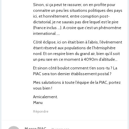
Sinon, si ça peut te rassurer, on en profite pour
connaitre un peu les situations politiques des pays
ici, et honnêtement, entre corruption post-
dictatorial, je ne saurais pas dire lequel est le pire
(France inclus …). A croire que c’est un phénomène
international ….
Côté éclipse, ici on était bien à l’abris, l’évènement
étant réservé aux populations de l’hémisphère
nord. Et on respire bien du grand air, bien qu’il soit
un peu rare en ce moment à 4090m d’altitude…
Et sinon côté boulot comment t’en sors-tu ? La
PIAC sera ton dernier établissement postal ?
Mes salutations à toute l’équipe de la PIAC, portez
vous bien !
Amicalement.
Manu
Répondre