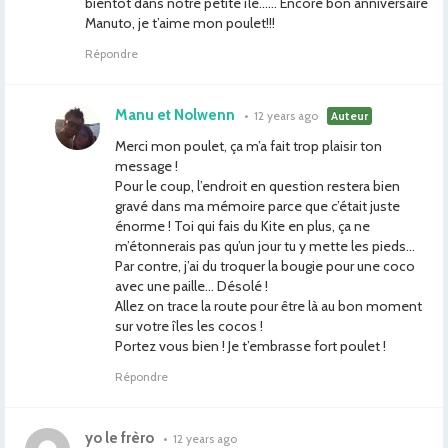
bientôt dans notre petite île…… Encore bon anniversaire
Manuto, je t’aime mon poulet!!!
Répondre
Manu et Nolwenn
•
12 years ago
Auteur
Merci mon poulet, ça m’a fait trop plaisir ton
message !
Pour le coup, l’endroit en question restera bien
gravé dans ma mémoire parce que c’était juste
énorme ! Toi qui fais du Kite en plus, ça ne
m’étonnerais pas qu’un jour tu y mette les pieds…
Par contre, j’ai du troquer la bougie pour une coco
avec une paille… Désolé !
Allez on trace la route pour être là au bon moment
sur votre îles les cocos !
Portez vous bien ! Je t’embrasse fort poulet !
Répondre
yo le frèro
•
12 years ago