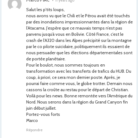
Marco PIAC
•
11 years ago
Salut les p’tits loups,
nous avons vu que le Chili et le Pérou avait été touchés
par des inondations impressionnantes dans la région de
l’Atacama. J’espère que ce mauvais temps n’est pas
parvenu jusqu’à vous en Bolivie. Côté France, c’est le
crash de l’A320 dans les Alpes précipité sur la montagne
par le co pilote suicidaire, politiquement ils essaient de
nous persuader que les élections départementales sont
de portée planétaire.
Pour le boulot, nous sommes toujours en
transformation avec les transferts de trafics du HUB. Du
coup, à priori, ce sera mon dernier poste. Après, je
pourrai faire comme vous, le globe trotter. Demain nous
cassons la croûte au restau pour le départ de Christian.
Voilà pour les news. Bonne remontée vers l’Amérique du
Nord. Nous serons dans la région du Grand Canyon fin
juin début juillet.
Portez-vous forts
Marco
Répondre