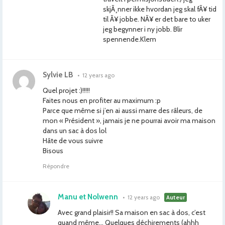
skjÃ¸nner ikke hvordan jeg skal fÃ¥ tid
til Ã¥ jobbe. NÃ¥ er det bare to uker
jeg begynner i ny jobb. Blir
spennende.Klem
Sylvie LB
•
12 years ago
Quel projet :)!!!!!
Faites nous en profiter au maximum :p
Parce que même si j’en ai aussi marre des râleurs, de
mon « Président », jamais je ne pourrai avoir ma maison
dans un sac à dos lol
Hâte de vous suivre
Bisous
Répondre
Manu et Nolwenn
•
12 years ago
Auteur
Avec grand plaisir!! Sa maison en sac à dos, c’est
quand même… Quelques déchirements (ahhh