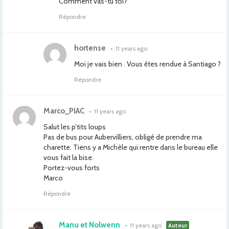
Comment vas-tu toi?
Répondre
hortense
•
11 years ago
Moi je vais bien . Vous êtes rendue à Santiago ?
Répondre
Marco_PIAC
•
11 years ago
Salut les p’tits loups
Pas de bus pour Aubervilliers, obligé de prendre ma
charette. Tiens y a Michèle qui rentre dans le bureau elle
vous fait la bise.
Portez-vous forts
Marco
Répondre
Manu et Nolwenn
•
11 years ago
Auteur