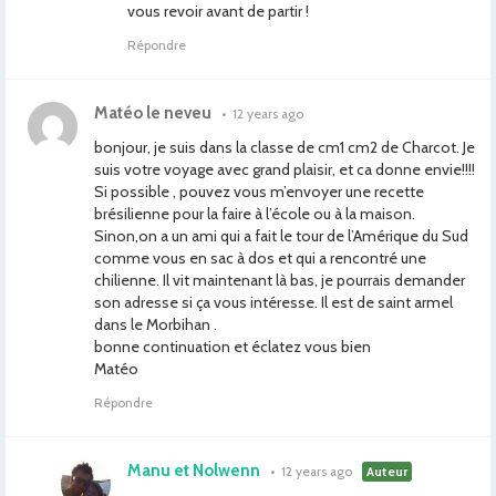
vous revoir avant de partir !
Répondre
Matéo le neveu
•
12 years ago
bonjour, je suis dans la classe de cm1 cm2 de Charcot. Je
suis votre voyage avec grand plaisir, et ca donne envie!!!!
Si possible , pouvez vous m’envoyer une recette
brésilienne pour la faire à l’école ou à la maison.
Sinon,on a un ami qui a fait le tour de l’Amérique du Sud
comme vous en sac à dos et qui a rencontré une
chilienne. Il vit maintenant là bas, je pourrais demander
son adresse si ça vous intéresse. Il est de saint armel
dans le Morbihan .
bonne continuation et éclatez vous bien
Matéo
Répondre
Manu et Nolwenn
•
12 years ago
Auteur