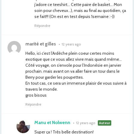
j’adore ce teeshirt… Cette paire de basket… Mon
soin pour cheveux…), mais au final au quotidien, ça
se fait!!! (On est en test depuis 1semaine :-))
Répondre
marité et gilles
•
12 years ago
Hello, ici c’est l’Ardèche plein coeur certes moins
exotique que ce vous allez vivre mais quand même…
Côté voyage, on s’envole pour l’Indonésie en janvier
prochain. mais avant on va aller faire un tour dans le
Berry pour garder les poupettes.
En tout cas, ce sera un immense plaisir de vous suivre à
travers le monde.
gros bisous
Répondre
Manu et Nolwenn
•
12 years ago
Auteur
Super ça ! Très belle destination!