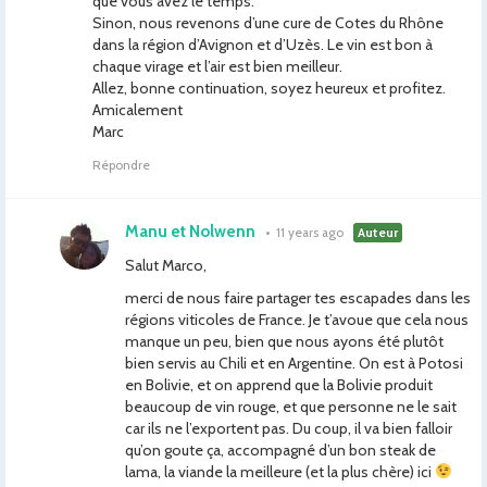
que vous avez le temps.
Sinon, nous revenons d’une cure de Cotes du Rhône
dans la région d’Avignon et d’Uzès. Le vin est bon à
chaque virage et l’air est bien meilleur.
Allez, bonne continuation, soyez heureux et profitez.
Amicalement
Marc
Répondre
Manu et Nolwenn
•
11 years ago
Auteur
Salut Marco,
merci de nous faire partager tes escapades dans les
régions viticoles de France. Je t’avoue que cela nous
manque un peu, bien que nous ayons été plutôt
bien servis au Chili et en Argentine. On est à Potosi
en Bolivie, et on apprend que la Bolivie produit
beaucoup de vin rouge, et que personne ne le sait
car ils ne l’exportent pas. Du coup, il va bien falloir
qu’on goute ça, accompagné d’un bon steak de
lama, la viande la meilleure (et la plus chère) ici