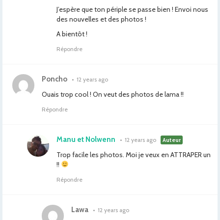
J’espère que ton périple se passe bien ! Envoi nous
des nouvelles et des photos !
A bientôt !
Répondre
Poncho
•
12 years ago
Ouais trop cool ! On veut des photos de lama !!
Répondre
Manu et Nolwenn
•
12 years ago
Auteur
Trop facile les photos. Moi je veux en ATTRAPER un
!!
Répondre
Lawa
•
12 years ago