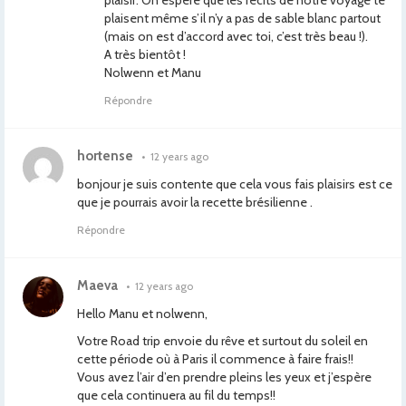
plaisir. On espère que les récits de notre voyage te
plaisent même s’il n’y a pas de sable blanc partout
(mais on est d’accord avec toi, c’est très beau !).
A très bientôt !
Nolwenn et Manu
Répondre
hortense
•
12 years ago
bonjour je suis contente que cela vous fais plaisirs est ce
que je pourrais avoir la recette brésilienne .
Répondre
Maeva
•
12 years ago
Hello Manu et nolwenn,
Votre Road trip envoie du rêve et surtout du soleil en
cette période où à Paris il commence à faire frais!!
Vous avez l’air d’en prendre pleins les yeux et j’espère
que cela continuera au fil du temps!!