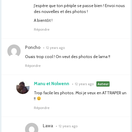
J’espère que ton périple se passe bien ! Envoi nous
des nouvelles et des photos !
A bientôt !
Répondre
Poncho
•
12 years ago
Ouais trop cool ! On veut des photos de lama !!
Répondre
Manu et Nolwenn
•
12 years ago
Auteur
Trop facile les photos. Moi je veux en ATTRAPER un
!!
Répondre
Lawa
•
12 years ago