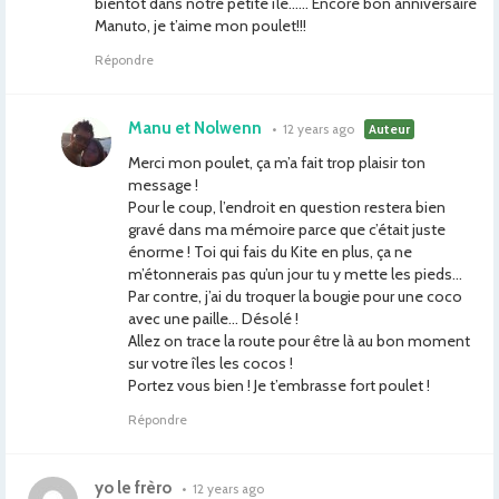
bientôt dans notre petite île…… Encore bon anniversaire
Manuto, je t’aime mon poulet!!!
Répondre
Manu et Nolwenn
•
12 years ago
Auteur
Merci mon poulet, ça m’a fait trop plaisir ton
message !
Pour le coup, l’endroit en question restera bien
gravé dans ma mémoire parce que c’était juste
énorme ! Toi qui fais du Kite en plus, ça ne
m’étonnerais pas qu’un jour tu y mette les pieds…
Par contre, j’ai du troquer la bougie pour une coco
avec une paille… Désolé !
Allez on trace la route pour être là au bon moment
sur votre îles les cocos !
Portez vous bien ! Je t’embrasse fort poulet !
Répondre
yo le frèro
•
12 years ago