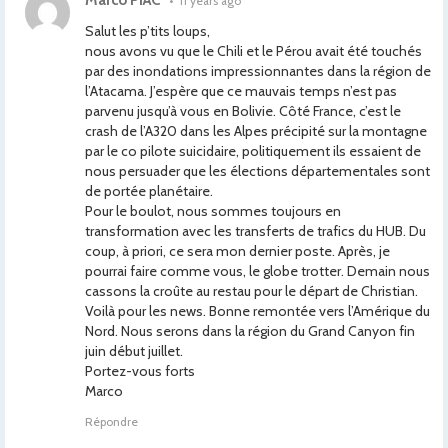
Marco PIAC
•
11 years ago
Salut les p’tits loups,
nous avons vu que le Chili et le Pérou avait été touchés
par des inondations impressionnantes dans la région de
l’Atacama. J’espère que ce mauvais temps n’est pas
parvenu jusqu’à vous en Bolivie. Côté France, c’est le
crash de l’A320 dans les Alpes précipité sur la montagne
par le co pilote suicidaire, politiquement ils essaient de
nous persuader que les élections départementales sont
de portée planétaire.
Pour le boulot, nous sommes toujours en
transformation avec les transferts de trafics du HUB. Du
coup, à priori, ce sera mon dernier poste. Après, je
pourrai faire comme vous, le globe trotter. Demain nous
cassons la croûte au restau pour le départ de Christian.
Voilà pour les news. Bonne remontée vers l’Amérique du
Nord. Nous serons dans la région du Grand Canyon fin
juin début juillet.
Portez-vous forts
Marco
Répondre