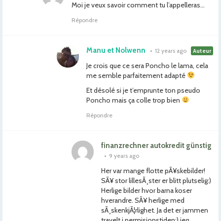
Moi je veux savoir comment tu l’appelleras…
Répondre
Manu et Nolwenn
•
12 years ago
Auteur
Je crois que ce sera Poncho le lama, cela
me semble parfaitement adapté
Et désolé si je t’emprunte ton pseudo
Poncho mais ça colle trop bien
Répondre
finanzrechner autokredit günstig
•
9 years ago
Her var mange flotte pÃ¥skebilder!
SÃ¥ stor lillesÃ¸ster er blitt plutselig:)
Herlige bilder hvor barna koser
hverandre. SÃ¥ herlige med
sÃ¸skenkjÃ¦rlighet. Ja det er jammen
travelt i permisjonstiden:) jeg