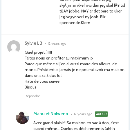
skjÃ¸nner ikke hvordan jeg skal fÃ¥ tid
til Ã¥ jobbe. NÃ¥ er det bare to uker
jeg begynner i ny jobb. Blir
spennende.Klem
Sylvie LB
•
12 years ago
Quel projet :)!!!!!
Faites nous en profiter au maximum :p
Parce que même si j’en ai aussi marre des râleurs, de
mon « Président », jamais je ne pourrai avoir ma maison
dans un sac à dos lol
Hâte de vous suivre
Bisous
Répondre
Manu et Nolwenn
•
12 years ago
Auteur
Avec grand plaisir!! Sa maison en sac à dos, c’est
quand même… Quelques déchirements (ahhh