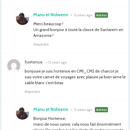
Manu et Nolwenn
•
12 years ago
Auteur
Merci beaucoup !
Un grand bonjour à toute la classe de Santarem en
Amazonie !
Répondre
hortense
•
12 years ago
bonjoure je suis hortense en CM1_CM2 de charcot je
suis votre carnet de voyages avec plaisire jai bien aime le
sable blanc c’est beau
Répondre
Manu et Nolwenn
•
12 years ago
Auteur
Bonjour Hortense,
merci de nous suivre, cela nous fait énormément