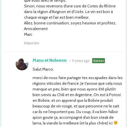
que vous avez le temps.
Sinon, nous revenons d’une cure de Cotes du Rhône
dans la région d’Avignon et d’Uzès. Le vin est bon à
chaque virage et l’air est bien meilleur.
Allez, bonne continuation, soyez heureux et profitez.
Amicalement
Marc
Répondre
Manu et Nolwenn
•
11 years ago
Auteur
Salut Marco,
merci de nous faire partager tes escapades dans les
régions viticoles de France. Je t’avoue que cela nous
manque un peu, bien que nous ayons été plutôt
bien servis au Chili et en Argentine. On est à Potosi
en Bolivie, et on apprend que la Bolivie produit
beaucoup de vin rouge, et que personne ne le sait
car ils ne l’exportent pas. Du coup, il va bien falloir
qu’on goute ça, accompagné d’un bon steak de
lama, la viande la meilleure (et la plus chère) ici