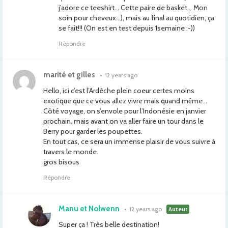
j’adore ce teeshirt… Cette paire de basket… Mon
soin pour cheveux…), mais au final au quotidien, ça
se fait!!! (On est en test depuis 1semaine :-))
Répondre
marité et gilles
•
12 years ago
Hello, ici c’est l’Ardèche plein coeur certes moins
exotique que ce vous allez vivre mais quand même…
Côté voyage, on s’envole pour l’Indonésie en janvier
prochain. mais avant on va aller faire un tour dans le
Berry pour garder les poupettes.
En tout cas, ce sera un immense plaisir de vous suivre à
travers le monde.
gros bisous
Répondre
Manu et Nolwenn
•
12 years ago
Auteur
Super ça ! Très belle destination!