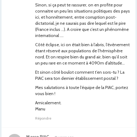
Sinon, si ça peut te rassurer, on en profite pour
connaitre un peu les situations politiques des pays
ici, et honnêtement, entre corruption post-
dictatorial, je ne saurais pas dire lequel est le pire
(France inclus …). A croire que c’est un phénomène
international ….
Côté éclipse, ici on était bien à l’abris, l’évènement
étant réservé aux populations de l’hémisphère
nord. Et on respire bien du grand air, bien qu’il soit
un peu rare en ce moment à 4090m d’altitude…
Et sinon côté boulot comment t’en sors-tu ? La
PIAC sera ton dernier établissement postal ?
Mes salutations à toute l’équipe de la PIAC, portez
vous bien !
Amicalement.
Manu
Répondre