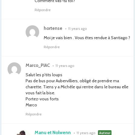
Comment vas-tu toi?
Répondre
hortense
•
11 years ago
Moi je vais bien . Vous êtes rendue à Santiago ?
Répondre
Marco_PIAC
•
11 years ago
Salut les p’tits loups
Pas de bus pour Aubervilliers, obligé de prendre ma
charette. Tiens y a Michèle qui rentre dans le bureau elle
vous fait la bise.
Portez-vous forts
Marco
Répondre
Manu et Nolwenn
•
11 years ago
Auteur