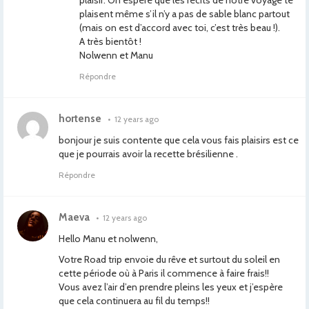
plaisir. On espère que les récits de notre voyage te
plaisent même s’il n’y a pas de sable blanc partout
(mais on est d’accord avec toi, c’est très beau !).
A très bientôt !
Nolwenn et Manu
Répondre
hortense
•
12 years ago
bonjour je suis contente que cela vous fais plaisirs est ce
que je pourrais avoir la recette brésilienne .
Répondre
Maeva
•
12 years ago
Hello Manu et nolwenn,
Votre Road trip envoie du rêve et surtout du soleil en
cette période où à Paris il commence à faire frais!!
Vous avez l’air d’en prendre pleins les yeux et j’espère
que cela continuera au fil du temps!!