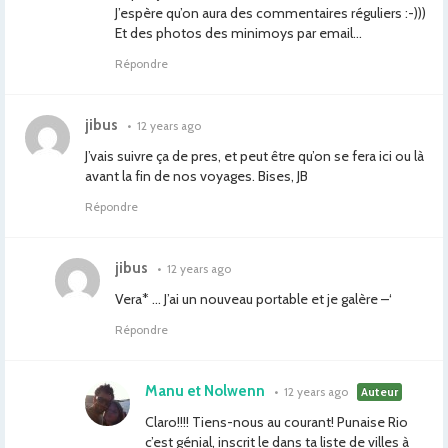
J’espère qu’on aura des commentaires réguliers :-)))
Et des photos des minimoys par email…
Répondre
jibus
•
12 years ago
J’vais suivre ça de pres, et peut être qu’on se fera ici ou là
avant la fin de nos voyages. Bises, JB
Répondre
jibus
•
12 years ago
Vera* … J’ai un nouveau portable et je galère –‘
Répondre
Manu et Nolwenn
•
12 years ago
Auteur
Claro!!!! Tiens-nous au courant! Punaise Rio
c’est génial, inscrit le dans ta liste de villes à