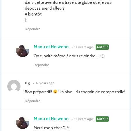
dans cette aventure à travers le globe que je vais
dépoussiérer d’ailleurs!
A bientôt
jj
Répondre
Manu et Nolwenn
•
12 years ago
Auteur
On t’invite même à nous rejoindre…. :-))
Répondre
dg
•
12 years ago
Bon préparatif!!
Un bisou du chemin de compostelle!
Répondre
Manu et Nolwenn
•
12 years ago
Auteur
Merci mon cher Djé !