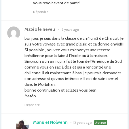
vous revoir avant de partir !
Répondre
Matéo le neveu
•
12 years ago
bonjour, je suis dans la classe de cm1 cm2 de Charcot. Je
suis votre voyage avec grand plaisir, et ca donne envie!!!!
Si possible , pouvez vous m’envoyer une recette
brésilienne pour la faire à l’école ou à la maison.
Sinon,on a un ami qui a fait le tour de l’Amérique du Sud
comme vous en sac à dos et qui a rencontré une
chilienne. Il vit maintenant là bas, je pourrais demander
son adresse si ça vous intéresse. Il est de saint armel
dans le Morbihan .
bonne continuation et éclatez vous bien
Matéo
Répondre
Manu et Nolwenn
•
12 years ago
Auteur