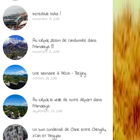
Incredible India !
novembre 19, 2016
Au Népal, 280km de randonnée dans
l’Himalaya !!!
novembre 5, 2016
Une semaine à Pékin – Beijing
octobre 28, 2016
Au Népal, la veille de notre départ dans
l’Himalaya
septembre 27, 2016
Un bon condensé de Chine entre Chengdu,
Xi’an et Pingyao