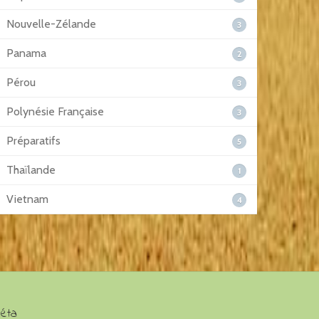
Nouvelle-Zélande
3
Panama
2
Pérou
3
Polynésie Française
3
Préparatifs
5
Thaïlande
1
Vietnam
4
éta