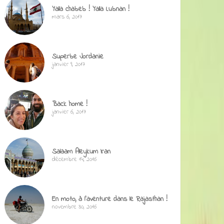
Yalla chabeb ! Yalla Lubnan !
mars 6, 2017
Superbe Jordanie
janvier 9, 2017
Back home !
janvier 6, 2017
Salaam Aleykum Iran
décembre 14, 2016
En moto, à l’aventure dans le Rajasthan !
novembre 30, 2016