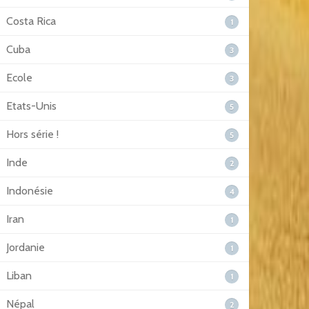
Costa Rica
1
Cuba
3
Ecole
3
Etats-Unis
5
Hors série !
5
Inde
2
Indonésie
4
Iran
1
Jordanie
1
Liban
1
Népal
2