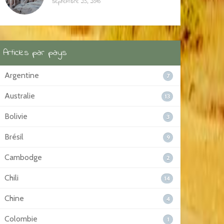
septembre 25, 2016
Articles par pays
Argentine
7
Australie
13
Bolivie
3
Brésil
9
Cambodge
2
Chili
14
Chine
4
Colombie
1