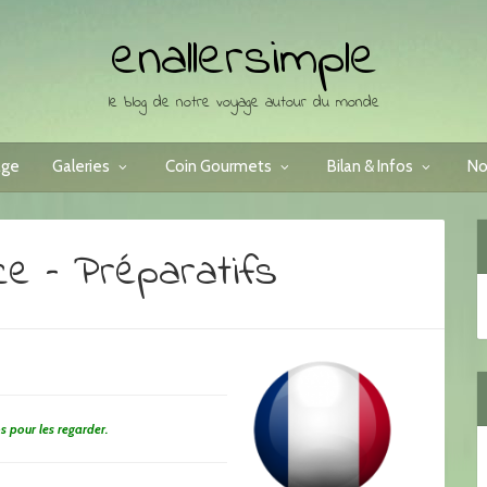
enallersimple
le blog de notre voyage autour du monde
age
Galeries
Coin Gourmets
Bilan & Infos
No
nce – Préparatifs
os pour les regarder.