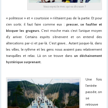
Vous voyez le mec qui va s’écraser ?
« politesse » et « courtoisie » n’étaient pas de la partie. Et pour
s’en sortir, il faut faire comme eux :
presser, se faufiler et
bloquer les grugeurs.
C’est moche mais c’est l’unique moyen
d’y arriver. Certains esprits s’énervent et on entend des
altercations par-ci et par-là. C’est grave… Autant jusque-là, dans
les villes, le rythme et les gens nous avaient paru relativement
tranquilles et relax. Là on se trouve dans
un déchainement
hystérique surprenant.
Une fois
l’entrée
passée, on
se
retrouve