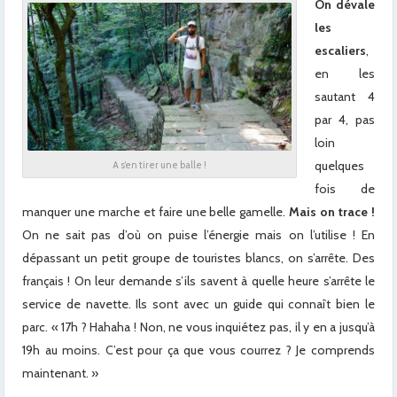
On dévale
les
escaliers
,
en les
sautant 4
par 4, pas
loin
quelques
A s’en tirer une balle !
fois de
manquer une marche et faire une belle gamelle.
Mais on trace !
On ne sait pas d’où on puise l’énergie mais on l’utilise ! En
dépassant un petit groupe de touristes blancs, on s’arrête. Des
français ! On leur demande s’ils savent à quelle heure s’arrête le
service de navette. Ils sont avec un guide qui connaît bien le
parc. « 17h ? Hahaha ! Non, ne vous inquiétez pas, il y en a jusqu’à
19h au moins. C’est pour ça que vous courrez ? Je comprends
maintenant. »