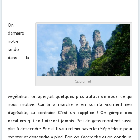
On
démarre
notre
rando
dans la
Ca promet !
végétation, on aperçoit
quelques pics autour de nous
, ce qui
nous motive. Car la « marche » en soi n’a vraiment rien
d’agréable, au contraire.
C’est un supplice !
On grimpe
des
escaliers qui ne finissent jamais.
Peu de gens montent aussi,
plus à descendre. Et oui, il vaut mieux payer le téléphérique pour
monter et descendre à pied. Bon on s’accroche et on continue.