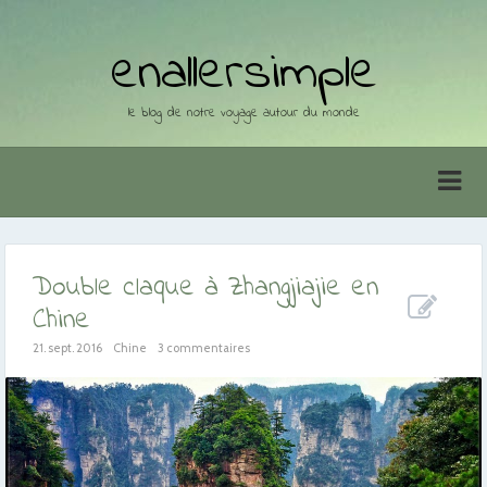
enallersimple
le blog de notre voyage autour du monde
Double claque à Zhangjiajie en
Chine
21. sept. 2016
Chine
3 commentaires