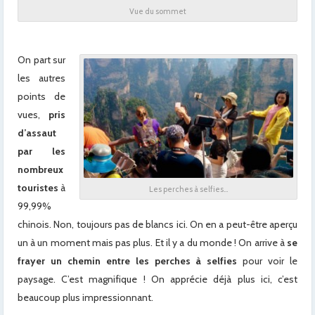
Vue du sommet
On part sur
les autres
points de
vues,
pris
d’assaut
par les
nombreux
touristes
à
Les perches à selfies…
99,99%
chinois. Non, toujours pas de blancs ici. On en a peut-être aperçu
un à un moment mais pas plus. Et il y a du monde ! On arrive à
se
frayer un chemin entre les perches à selfies
pour voir le
paysage. C’est magnifique ! On apprécie déjà plus ici, c’est
beaucoup plus impressionnant.