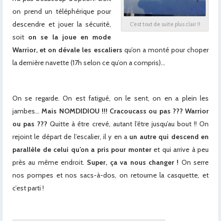
on prend un téléphérique pour
descendre et jouer la sécurité,
C’est tout de suite plus clair !!
soit
on se la joue en mode
Warrior, et on dévale les escaliers
qu’on a monté pour choper
la dernière navette (17h selon ce qu’on a compris)…
On se regarde. On est fatigué, on le sent, on en a plein les
jambes…
Mais NOMDIDIOU !!! Cracoucass ou pas ??? Warrior
ou pas ???
Quitte à être crevé, autant l’être jusqu’au bout !! On
rejoint le départ de l’escalier, il y en a
un autre qui descend en
parallèle de celui qu’on a pris pour monter
et qui arrive à peu
près au même endroit.
Super, ça va nous changer !
On serre
nos pompes et nos sacs-à-dos, on retourne la casquette, et
c’est parti !