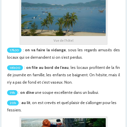
Vue de l’hôtel
:
on va faire la vidange
, sous les regards amusés des
17h30
locaux qui se demandent si on s’est perdus.
:
on file au bord de l’eau
, les locaux profitent de la fin
18h00
de journée en famille, les enfants se baignent. On hésite, mais il
n’y a pas de fond et c’est vaseux. Non.
:
on dîne
une soupe excellente dans un buibui.
19h
:
au lit
, on est crevés et quel plaisir de s’allonger pour les
20h
fessiers.