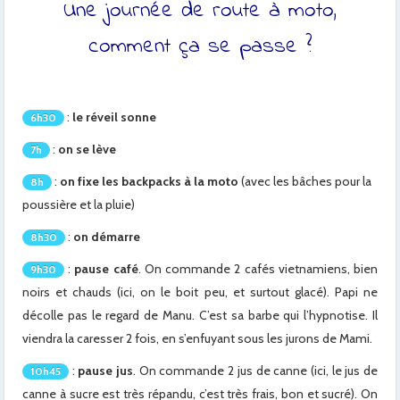
Une journée de route à moto,
comment ça se passe ?
:
le réveil sonne
6h30
:
on se lève
7h
:
on fixe les backpacks à la moto
(avec les bâches pour la
8h
poussière et la pluie)
:
on démarre
8h30
:
pause café
. On commande 2 cafés vietnamiens, bien
9h30
noirs et chauds (ici, on le boit peu, et surtout glacé). Papi ne
décolle pas le regard de Manu. C’est sa barbe qui l’hypnotise. Il
viendra la caresser 2 fois, en s’enfuyant sous les jurons de Mami.
:
pause jus
. On commande 2 jus de canne (ici, le jus de
10h45
canne à sucre est très répandu, c’est très frais, bon et sucré). On