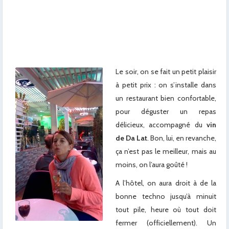
x
x
x
Le soir, on se fait un petit plaisir
à petit prix : on s’installe dans
un restaurant bien confortable,
pour déguster un repas
délicieux, accompagné du
vin
de Da Lat
. Bon, lui, en revanche,
ça n’est pas le meilleur, mais au
moins, on l’aura goûté !
A l’hôtel, on aura droit à de la
bonne techno jusqu’à minuit
tout pile, heure où tout doit
fermer (officiellement). Un