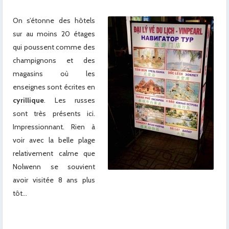
x
On s’étonne des hôtels
sur au moins 20 étages
qui poussent comme des
champignons et des
magasins où les
enseignes sont écrites en
cyrillique
. Les russes
sont très présents ici.
Impressionnant. Rien à
voir avec la belle plage
relativement calme que
Nolwenn se souvient
avoir visitée 8 ans plus
tôt…
x