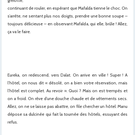
grelotte,
continuant de rouler, en espérant que Mafalda tienne le choc. On
s’arrête, ne sentant plus nos doigts, prendre une bonne soupe –
toujours délicieuse – en observant Mafalda, qui elle, brûle ! Allez,
ça va le faire.
x
x
x
Eureka, on redescend, vers Dalat. On arrive en ville ! Super ! A
l’hôtel, on nous dit « désolé, on a bien votre réservation, mais
l’hôtel est complet. Au revoir ». Quoi ? Mais on est trempés et
on a froid. On rêve d’une douche chaude et de vêtements secs.
Allez, on ne se laisse pas abattre, on file chercher un hôtel. Manu
dépose sa dulcinée qui fait la tournée des hôtels, essuyant des
refus.
x