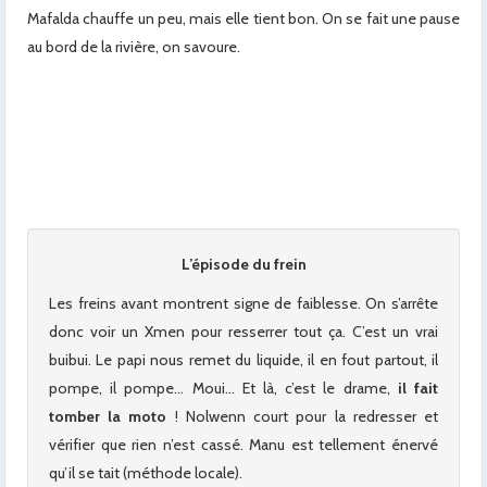
Mafalda chauffe un peu, mais elle tient bon. On se fait une pause
au bord de la rivière, on savoure.
x
x
x
x
L’épisode du frein
Les freins avant montrent signe de faiblesse. On s’arrête
donc voir un Xmen pour resserrer tout ça. C’est un vrai
buibui. Le papi nous remet du liquide, il en fout partout, il
pompe, il pompe… Moui… Et là, c’est le drame,
il fait
tomber la moto
! Nolwenn court pour la redresser et
vérifier que rien n’est cassé. Manu est tellement énervé
qu’il se tait (méthode locale).