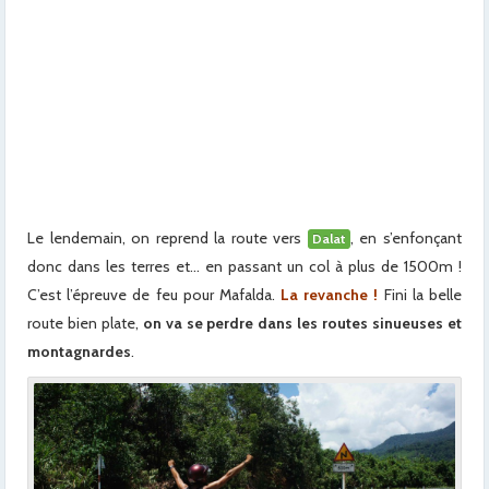
x
x
x
x
x
x
Le lendemain, on reprend la route vers
, en s’enfonçant
Dalat
donc dans les terres et… en passant un col à plus de 1500m !
C’est l’épreuve de feu pour Mafalda.
La revanche !
Fini la belle
route bien plate,
on va se perdre dans les routes sinueuses et
montagnardes
.