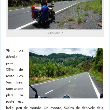
LA REVANCHE !
x
9h : on
décolle
pour
135km de
route. Les
1ers kms
sont assez
plats, la
route est
belle, peu de monde. On monte, 500m de dénivelé déjà,