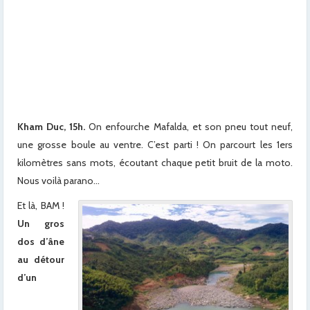
x
x
x
x
x
xx
Kham Duc, 15h.
On enfourche Mafalda, et son pneu tout neuf,
une grosse boule au ventre. C’est parti ! On parcourt les 1ers
kilomètres sans mots, écoutant chaque petit bruit de la moto.
Nous voilà parano…
Et là, BAM !
Un gros
dos d’âne
au détour
d’un