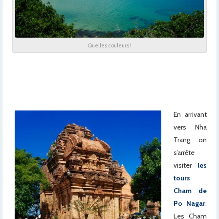
Quelles couleurs !
x
x
x
En arrivant
vers Nha
Trang, on
s’arrête
visiter
les
tours
Cham de
Po Nagar
.
Les Cham