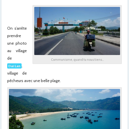
x
x
On s’arrête
prendre
une photo
au village
de
Communisme, quand tu nous tiens…
,
Dai Lan
village de
pêcheurs avec une belle plage.