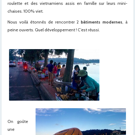
roulette et des vietnamiens assis en famille sur leurs mini-
chaises. 100% viet.
Nous voilà étonnés de rencontrer 2
bâtiments modernes
, à
peine ouverts. Quel développement ! C’est réussi.
x
x
x
x
x
x
x
On goûte
une