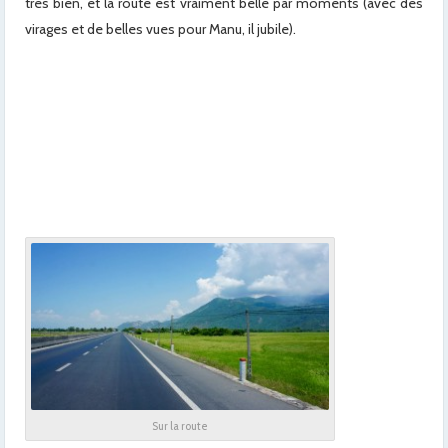
très bien, et la route est vraiment belle par moments (avec des
virages et de belles vues pour Manu, il jubile).
x
x
x
x
x
x
x
x
x
x
x
Sur la route