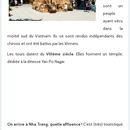
sont un
peuple
ayant vécu
dans la
moitié sud du Vietnam. Ils se sont rendus indépendants des
chinois et ont été battus par les khmers.
Les tours datent du
VIIIème siècle
. Elles forment un temple,
dédiée à la déesse Yan Po Nagar.
x
x
x
x
x
On arrive à Nha Trang, quelle affluence !
C’est (très) touristique