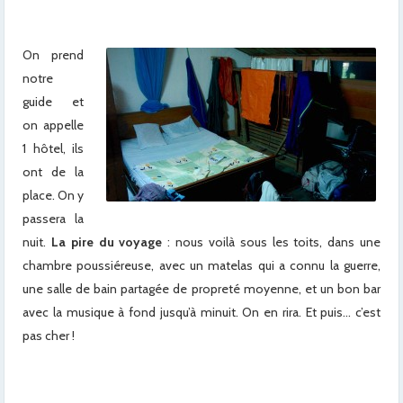
x
On prend
notre
guide et
on appelle
1 hôtel, ils
ont de la
place. On y
passera la
nuit.
La pire du voyage
: nous voilà sous les toits, dans une
chambre poussiéreuse, avec un matelas qui a connu la guerre,
une salle de bain partagée de propreté moyenne, et un bon bar
avec la musique à fond jusqu’à minuit. On en rira. Et puis… c’est
pas cher !
x
x