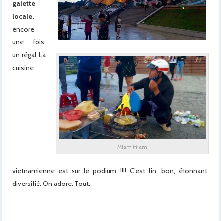
galette
locale,
encore
une fois,
un régal. La
cuisine
Miam Miam
vietnamienne est sur le podium !!!! C’est fin, bon, étonnant,
diversifié. On adore. Tout.
x
x