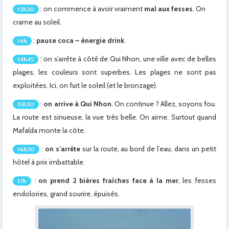
: on commence à avoir vraiment
mal aux fesses
. On
13h30
crame au soleil.
:
pause coca – énergie drink
.
14h
: on s’arrête à côté de Qui Nhon, une ville avec de belles
14h45
plages, les couleurs sont superbes. Les plages ne sont pas
exploitées. Ici, on fuit le soleil (et le bronzage).
:
on arrive à Qui Nhon
. On continue ? Allez, soyons fou.
15h30
La route est sinueuse, la vue très belle. On aime. Surtout quand
Mafalda monte la côte.
:
on s’arrête
sur la route, au bord de l’eau, dans un petit
16h30
hôtel à prix imbattable.
:
on prend 2 bières fraîches face à la mer
, les fesses
17h
endolories, grand sourire, épuisés.