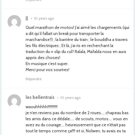
JJ
•
10 years ago
Quel marathon de motos! J’ai aimé les chargements (qui
a dit qu’il fallait un break pour transporter la
marchandise?) ; la barrière du train ; le bouddha a travers
les fils électriques ; Et là, j’ai ris en recherchant la
traduction du « slip du cul? Ralala, Mafalda nous en aura
appris des choses!
En musique c’est super.
Merci pour vos sourires!
Répondre
les bellentrais
•
10 years ago
waouhhhhh!!!!!!!!!!!
je n’en reviens pas du nombre de 2 roues…. chapeau bas
les amis dans ce dédale….. de scouts, motos…. vous en
avez eu du courage…. heureusement que ce n’était pas
tout le temps comme ça!!!! et si, Nolwen, tu avais eu ta