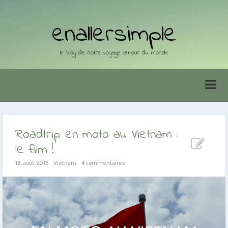
enallersimple
le blog de notre voyage autour du monde
Roadtrip en moto au Vietnam :
le film !
18. août. 2016
Vietnam
4 commentaires