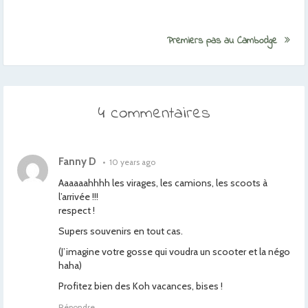
Premiers pas au Cambodge
4 commentaires
Fanny D
•
10 years ago
Aaaaaahhhh les virages, les camions, les scoots à
l’arrivée !!!
respect !
Supers souvenirs en tout cas.
(J’imagine votre gosse qui voudra un scooter et la négo
haha)
Profitez bien des Koh vacances, bises !
Répondre