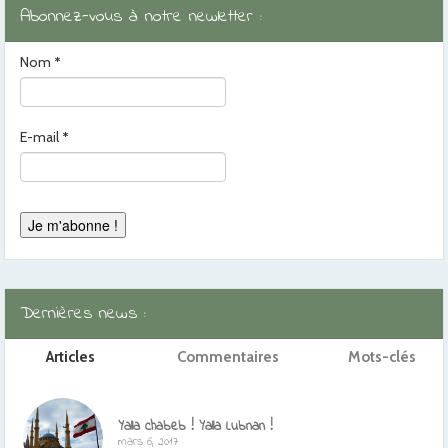
Abonnez-vous à notre newletter :
Nom
*
E-mail
*
Dernières news :
Articles
Commentaires
Mots-clés
Yalla chabeb ! Yalla Lubnan !
mars 6, 2017