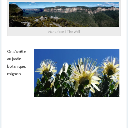
Manu, face à The Wall
On s’arrête
au jardin
botanique,
mignon.