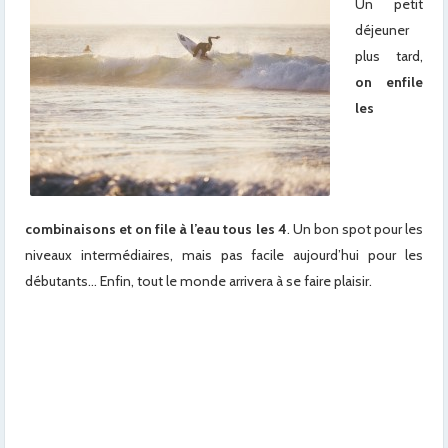
Un petit
déjeuner
plus tard,
on enfile
les
combinaisons et on file à l’eau tous les 4
. Un bon spot pour les
niveaux intermédiaires, mais pas facile aujourd’hui pour les
débutants… Enfin, tout le monde arrivera à se faire plaisir.
x
x
x
x