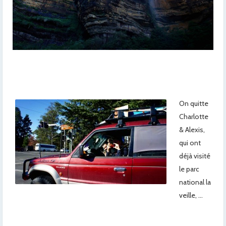
On quitte
Charlotte
& Alexis,
qui ont
déjà visité
le parc
national la
veille, …
x