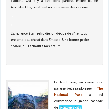
Wouah… Oui, il y a des cons partout, même ici, en
Australie. Et là, on atteint un bon niveau de connerie.
x
x
L’ambiance étant refroidie, on décide de dîner tous
ensemble au chaud dans Ernesto.
Une bonne petite
soirée, qui réchauffe nos cœurs !
Le lendemain, on commence
par une belle randonnée, «
The
National Pass
», qui
commence la grande cascade
de
.
Wenworth Falls