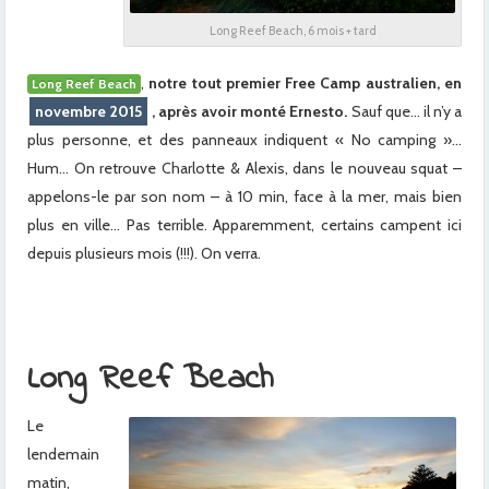
Long Reef Beach, 6 mois + tard
,
notre tout premier Free Camp australien, en
Long Reef Beach
novembre 2015
, après avoir monté Ernesto.
Sauf que… il n’y a
plus personne, et des panneaux indiquent « No camping »…
Hum… On retrouve Charlotte & Alexis, dans le nouveau squat –
appelons-le par son nom – à 10 min, face à la mer, mais bien
plus en ville… Pas terrible. Apparemment, certains campent ici
depuis plusieurs mois (!!!). On verra.
Long Reef Beach
Le
lendemain
matin,