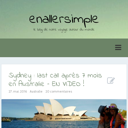
enallersimple
le blog de notre voyage autour du monde
Sydney : last call après 7 mois
en Australie – EN VIDEO !
27. mai. 2016
Australie
20 commentaires