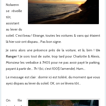
Nolwenn
se réveille
tôt,
assistant
au lever du
soleil. C’est beau ! Etrange, toutes les voitures & vans qui étaient
là hier soir ont disparu… Pas bon signe.
Je sens alors une présence près de la voiture, et là, bim !
Un
Ranger !
Je sors tout de suite, trop tard pour Charlotte & Alexis,
Monsieur les verbalise à 7H05 pour ne pas avoir payé le parking,
payant à partir de… 7h ! (Ici, c’est 100$ l’amende). Hum…
Le message est clair : dormir ici est toléré, du moment que vous
ayez disparu au lever du soleil. OK, on se lèvera tôt…
On file