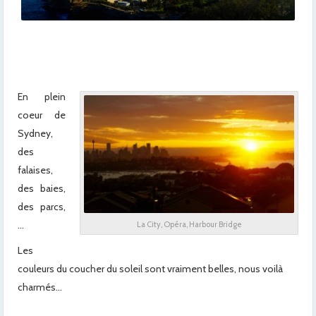
x
En plein
coeur de
Sydney,
des
falaises,
des baies,
des parcs,
…
La City, Opéra, Harbour Bridge
Les
couleurs du coucher du soleil sont vraiment belles, nous voilà
charmés…