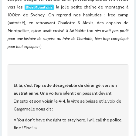
vers les
, la jolie petite chaîne de montagne à
Blue Mountains
100km de Sydney. On reprend nos habitudes : free camp
(autorisé), en retrouvant Charlotte & Alexis, des copains de
Montpellier, qu’on avait croisé à Adélaïde (o
n n’en avait pas parlé
pour une histoire de surprise au frère de Charlotte, bien trop compliqué
pour tout expliquer !
).
Et là, c’est l’épisode désagréable du dérangé, version
australienne.
Une voiture ralentit en passant devant
Ernesto et son voisin le 4×4, la vitre se baisse et la voix de
Gargamelle nous dit :
« You don’t have the right to stay here. I will call the police,
fine ! Fine ! ».