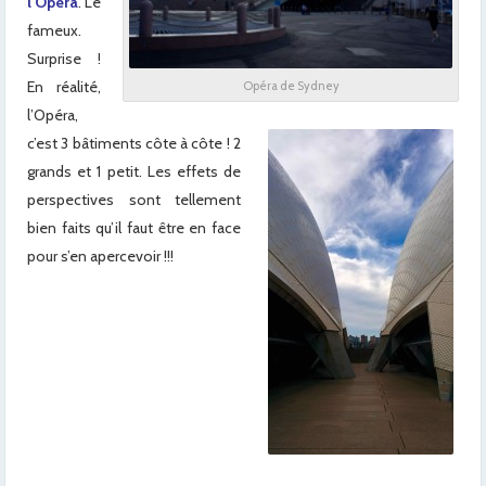
l’Opéra
. Le
fameux.
Surprise !
En réalité,
Opéra de Sydney
l’Opéra,
c’est 3 bâtiments côte à côte ! 2
grands et 1 petit. Les effets de
perspectives sont tellement
bien faits qu’il faut être en face
pour s’en apercevoir !!!
x