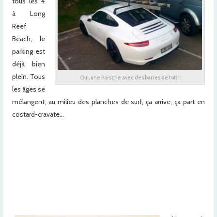
tous les 4
à Long
Reef
Beach, le
parking est
déjà bien
plein. Tous
Oui, une Porsche avec des barres de toit !
les âges se
mélangent, au milieu des planches de surf, ça arrive, ça part en
costard-cravate…
x
x
x
x
x