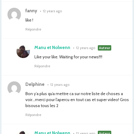
fanny
•
12 years ago
like !
Répondre
Manu et Nolwenn
•
12 years ago
Auteur
Like your like. Waiting for your news!!!!
Répondre
Delphine
•
12 years ago
Bon y’a plus qu’a mettre ca sur notre liste de choses a
voir…merci pour l’apercu en tout cas et super video! Gros
bisousa tous les 2
Répondre
Manu et Nolwenn
•
12 years ago
Auteur