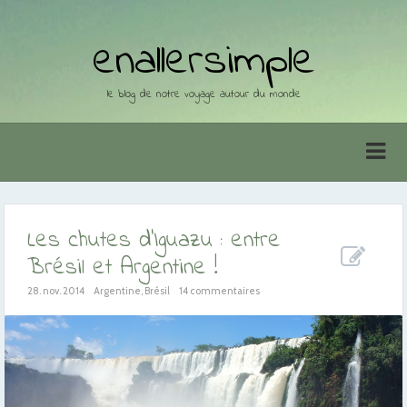
enallersimple
le blog de notre voyage autour du monde
Les chutes d’Iguazu : entre
Brésil et Argentine !
28. nov. 2014
Argentine
,
Brésil
14 commentaires