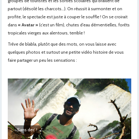
groupes de touristes et les sorties scolaires qui braillent de
partout (désolé les charcots…). On réussit à surmonter et on
profite, le spectacle est juste à couper le souffle ! On se croirait
dans
« Avatar »
(c’est un film), chutes d’eau démentielles, forêts
tropicales vierges aux alentours, terrible !
Trêve de blabla, plutôt que des mots, on vous laisse avec
quelques photos et surtout une petite vidéo histoire de vous
faire partager un peu les sensations :
Chutes Argentines