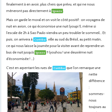
finalement à en avoir, plus chers que prévu, et qui ne nous
mèneront pas directement à
.
Iguazu
Mais on garde le moral et on voit le côté positif : on voyagera de
nuit en avion, ce qui économise une nuit (youpi !), même si
l’escale de 2h à Sao Paulo viendra un peu troubler le sommeil… Et
puis, on arrivera à
, ville au sud du Brésil, au petit matin,
Curitiba
ce qui nous laisse la journée pour la visiter avant de reprendre un
bus de nuit jusqu’à
!! (youhou ! une deuxième nuit
Iguazu
d’économisée ! …)
C’est en arpentant les rues de
que l’on remarque une
Curitiba
nette
différence
:
sommes-
nous
toujours au