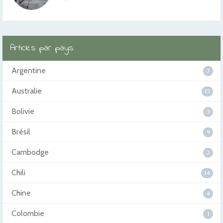
Articles par pays
Argentine
7
Australie
13
Bolivie
3
Brésil
9
Cambodge
2
Chili
14
Chine
4
Colombie
1